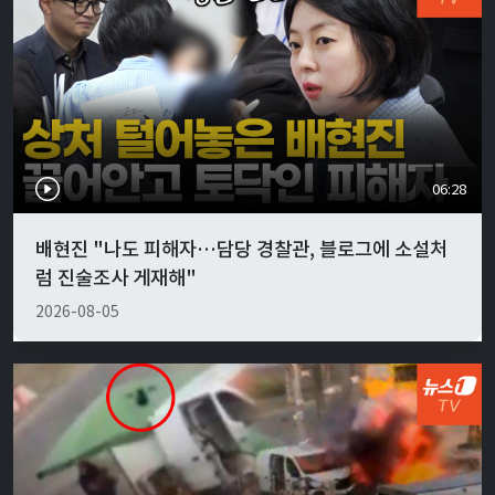
06:28
배현진 "나도 피해자…담당 경찰관, 블로그에 소설처
럼 진술조사 게재해"
2026-08-05