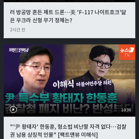
러 방공망 흔든 제트 드론…美 'F-117 나이트호크'닮
은 우크라 신형 무기 정체는?
2시간 전
10:36
"'尹 황태자' 한동훈, 형소법 비난할 자격 없다…검찰
권 남용 상징적 인물" [팩트앤뷰 이해식]