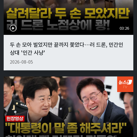
03:26
두 손 모아 빌었지만 끝까지 쫓았다…러 드론, 민간인
상대 '인간 사냥'
2026-08-05