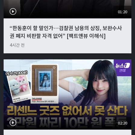
01:20
“한동훈이 할 말인가…검찰권 남용의 상징, 보완수사
권 폐지 비판할 자격 없어” [팩트앤뷰 이해식]
4시간 전
02:20