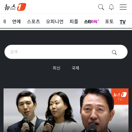
TV
문화
연예
스포츠
오피니언
피플
포토
최신
국제