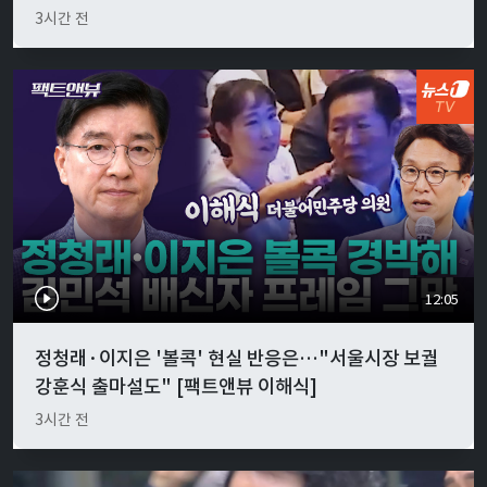
3시간 전
12:05
정청래·이지은 '볼콕' 현실 반응은…"서울시장 보궐
강훈식 출마설도" [팩트앤뷰 이해식]
3시간 전