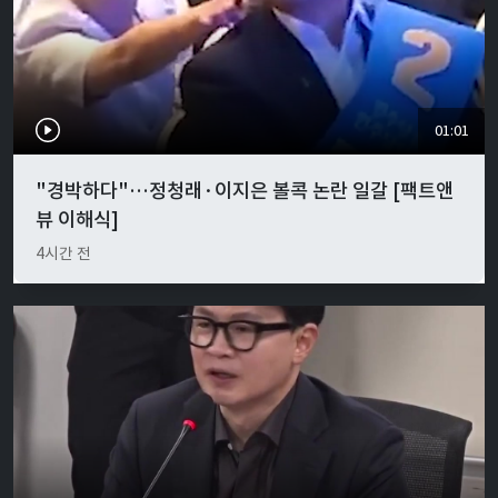
01:01
"경박하다"…정청래·이지은 볼콕 논란 일갈 [팩트앤
뷰 이해식]
4시간 전