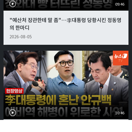
09:46
"예산처 장관한테 말 좀"…李대통령 당황시킨 정동영
의 한마디
2026-08-05
10:46
李대통령, 안규백 국방에 "말만 하지 말고 빨리 하라"