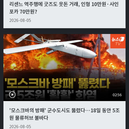
리센느 역주행에 굿즈도 웃돈 거래, 인형 10만원·사인
포카 70만원?
2026-08-05
02:56
'모스크바의 방패' 군수도시도 뚫렸다…18일 동안 5조
원 물류허브 불바다
2026-08-05