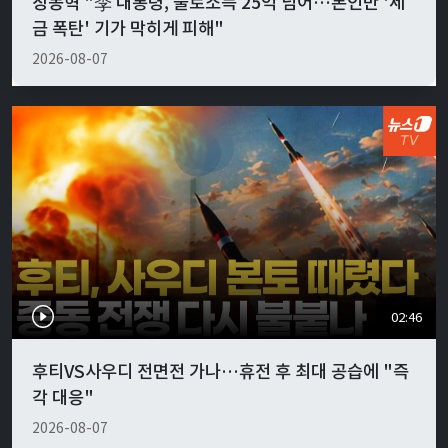
장동혁 "李 대통령, 불로소득 25억 넘어…본인만 '세
금 폭탄' 기가 막히게 피해"
2026-08-07
02:46
후티VS사우디 전면전 가나…휴전 후 최대 공습에 "즉
각 대응"
2026-08-07