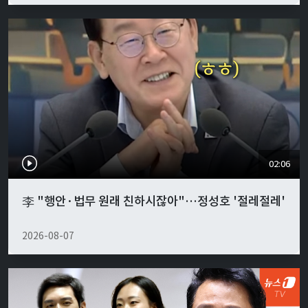
02:06
李 "행안·법무 원래 친하시잖아"…정성호 '절레절레'
2026-08-07