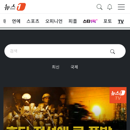
TV
문화
연예
스포츠
오피니언
피플
포토
최신
국제