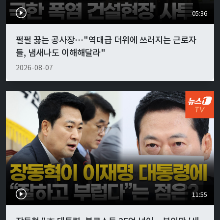
05:36
펄펄 끓는 공사장…"역대급 더위에 쓰러지는 근로자
들, 냄새나도 이해해달라"
2026-08-07
11:55