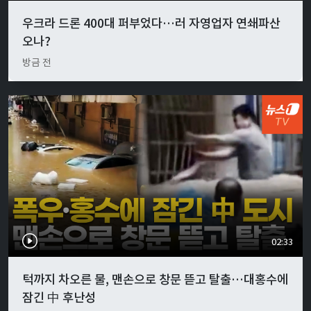
우크라 드론 400대 퍼부었다…러 자영업자 연쇄파산
오나?
방금 전
02:33
턱까지 차오른 물, 맨손으로 창문 뜯고 탈출…대홍수에
잠긴 中 후난성