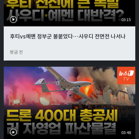
03:15
후티vs예멘 정부군 불붙었다…사우디 전면전 나서나
방금 전
03:48