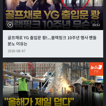
03:52
골프채로 YG 출입문 쾅!...블랙핑크 10주년 행사 팬들
분노 이유는
2026-08-07