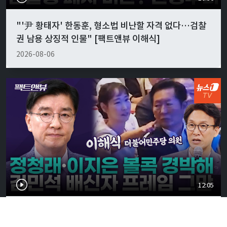
"'尹 황태자' 한동훈, 형소법 비난할 자격 없다…검찰
권 남용 상징적 인물" [팩트앤뷰 이해식]
2026-08-06
12:05
정청래·이지은 '볼콕' 현실 반응은…"서울시장 보궐
강훈식 출마설도" [팩트앤뷰 이해식]