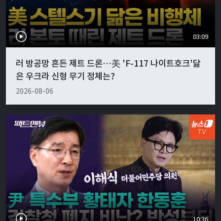
03:09
러 방공망 흔든 제트 드론…美 'F-117 나이트호크'닮
은 우크라 신형 무기 정체는?
2026-08-06
10:36