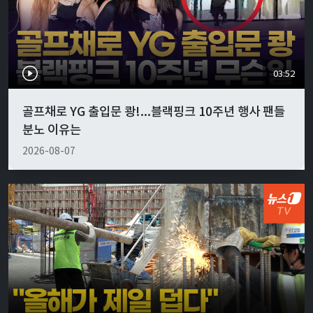
03:52
골프채로 YG 출입문 쾅!...블랙핑크 10주년 행사 팬들
분노 이유는
2026-08-07