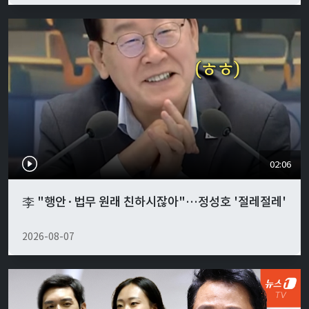
02:06
李 "행안·법무 원래 친하시잖아"…정성호 '절레절레'
2026-08-07