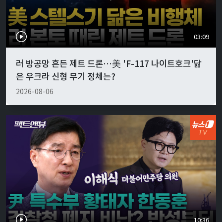
03:09
러 방공망 흔든 제트 드론…美 'F-117 나이트호크'닮
은 우크라 신형 무기 정체는?
2026-08-06
10:36