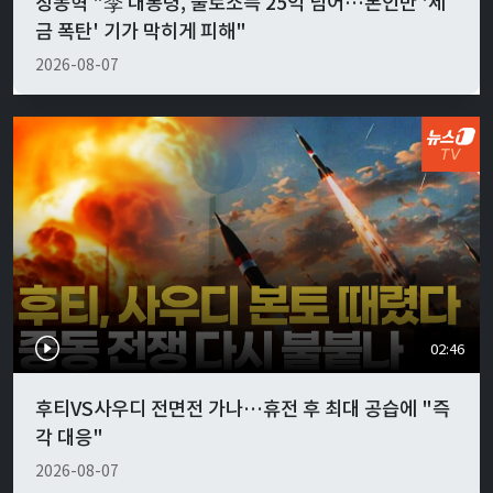
장동혁 "李 대통령, 불로소득 25억 넘어…본인만 '세
금 폭탄' 기가 막히게 피해"
2026-08-07
02:46
후티VS사우디 전면전 가나…휴전 후 최대 공습에 "즉
각 대응"
2026-08-07