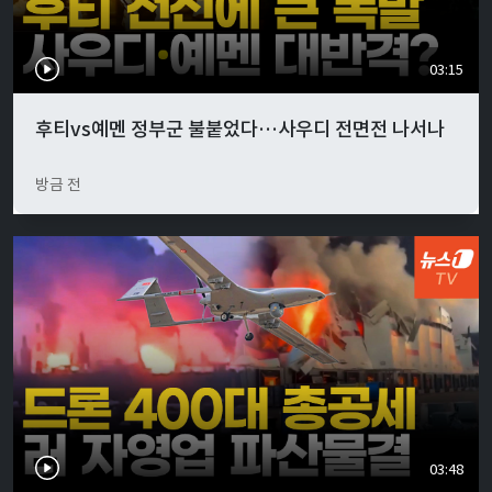
03:15
후티vs예멘 정부군 불붙었다…사우디 전면전 나서나
방금 전
03:48