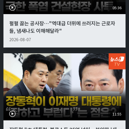
05:36
펄펄 끓는 공사장…"역대급 더위에 쓰러지는 근로자
들, 냄새나도 이해해달라"
2026-08-07
11:55