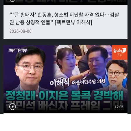
"'尹 황태자' 한동훈, 형소법 비난할 자격 없다…검찰
권 남용 상징적 인물" [팩트앤뷰 이해식]
2026-08-06
12:05
정청래·이지은 '볼콕' 현실 반응은…"서울시장 보궐
강훈식 출마설도" [팩트앤뷰 이해식]