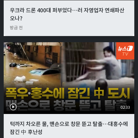
우크라 드론 400대 퍼부었다…러 자영업자 연쇄파산
오나?
방금 전
02:33
턱까지 차오른 물, 맨손으로 창문 뜯고 탈출…대홍수에
잠긴 中 후난성