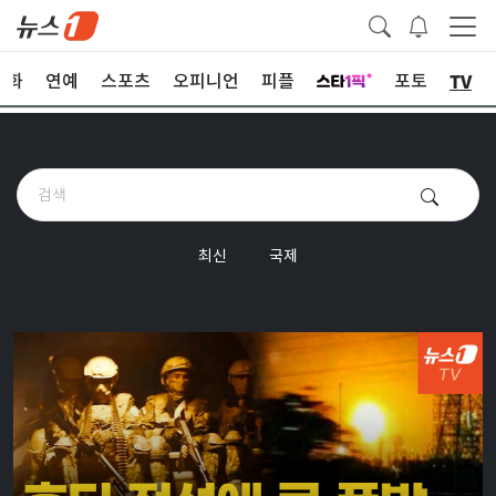
TV
문화
연예
스포츠
오피니언
피플
포토
최신
국제