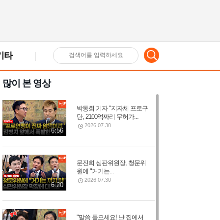
기타
검
많이 본 영상
색
박동희 기자 "지자체 프로구
어
단, 2100억짜리 무허가...
2026.07.30
6:56
입
문진희 심판위원장, 청문위
원에 "거기는...
력
2026.07.30
6:20
"말씀 들으세요! 난 집에서