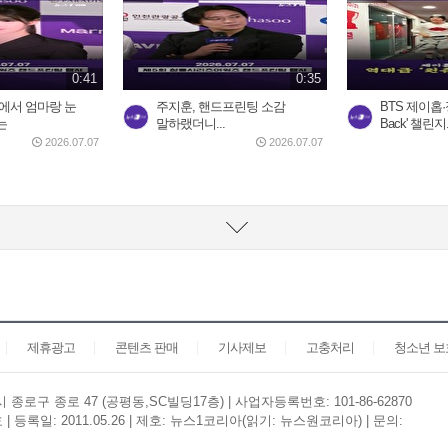
0:41
0:35
에서 엄마랑 눈
주지훈, 핸드프린팅 소감
BTS 제이홉·정국
는
말하랬더니...
Back' 챌린
2026.07.07
2026.07.07
제휴광고
콘텐츠 판매
기사제보
고충처리
청소년 
종로구 종로 47 (공평동,SC빌딩17층) | 사업자등록번호: 101-86-62870
등록일: 2011.05.26 | 제호: 뉴스1코리아(읽기: 뉴스원코리아) | 문의: