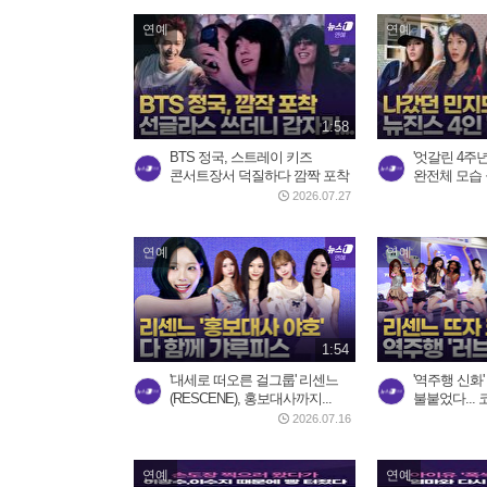
연예
연예
1:58
BTS 정국, 스트레이 키즈
'엇갈린 4주년
콘서트장서 덕질하다 깜짝 포착
완전체 모습 
2026.07.27
연예
연예
1:54
'대세로 떠오른 걸그룹' 리센느
'역주행 신화'
(RESCENE), 홍보대사까지...
불붙었다... 
2026.07.16
연예
연예