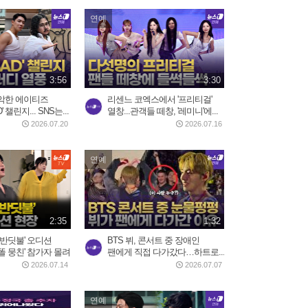
3일 전
2:19
연예
중국 현지에서 반응 난리난
장원영 광고
3:56
3:30
2026.08.03
0:52
악한 에이티즈
리센느 코엑스에서 '프리티걸'
D' 챌린지... SNS는...
열창...관객들 떼창, '레미니'에...
2026.07.20
2026.07.16
연예
2:35
1:32
 반딧불' 오디션
BTS 뷔, 콘서트 중 장애인
똘 뭉친' 참가자 몰려
팬에게 직접 다가갔다…하트로...
2026.07.14
2026.07.07
연예