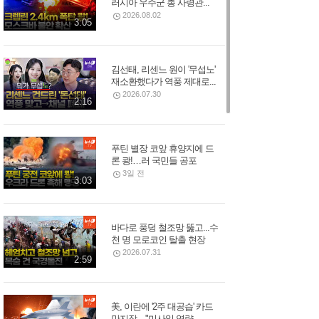
러시아 우주군 총 사령관...
2026.08.02
3:05
김선태, 리센느 원이 '무섭노'
재소환했다가 역풍 제대로...
2026.07.30
2:16
푸틴 별장 코앞 휴양지에 드
론 쾅!…러 국민들 공포
3일 전
3:03
바다로 풍덩 철조망 뚫고...수
천 명 모로코인 탈출 현장
2026.07.31
2:59
美, 이란에 '2주 대공습' 카드
만지작…"미사일 역량...