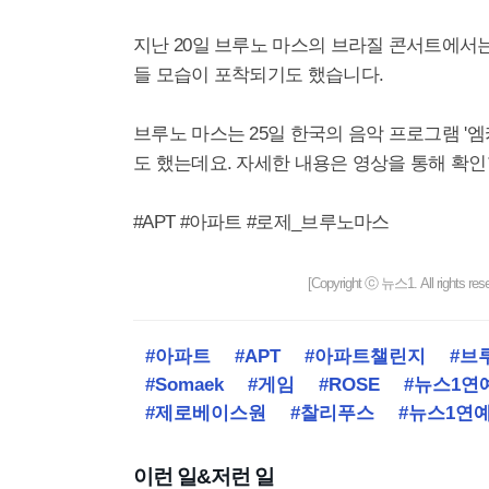
지난 20일 브루노 마스의 브라질 콘서트에서는
들 모습이 포착되기도 했습니다.
브루노 마스는 25일 한국의 음악 프로그램 '
도 했는데요. 자세한 내용은 영상을 통해 확인
#APT #아파트 #로제_브루노마스
[Copyright ⓒ 뉴스1. All righ
#아파트
#APT
#아파트챌린지
#브
#Somaek
#게임
#ROSE
#뉴스1연
#제로베이스원
#찰리푸스
#뉴스1연
이런 일&저런 일