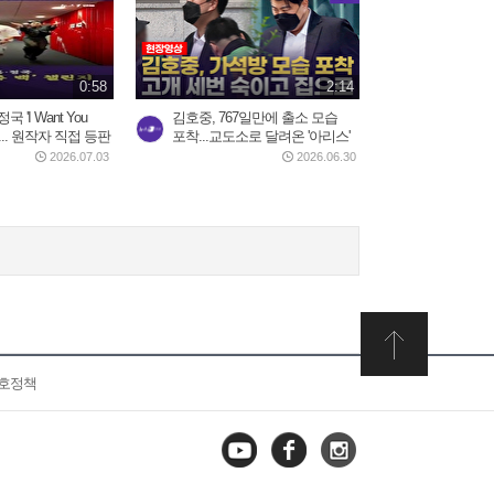
0:58
2:14
 'I Want You
김호중, 767일만에 출소 모습
지... 원작자 직접 등판
포착...교도소로 달려온 '아리스'
2026.07.03
2026.06.30
보호정책
유튜브
페이스
인스타
북
그램