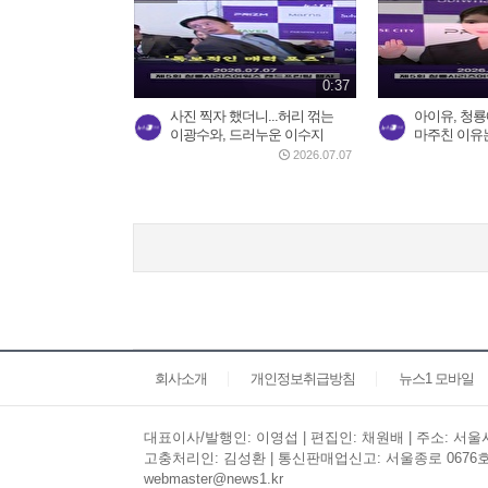
0:37
사진 찍자 했더니...허리 꺾는
아이유, 청룡
이광수와, 드러누운 이수지
마주친 이유
2026.07.07
회사소개
개인정보취급방침
뉴스1 모바일
대표이사/발행인: 이영섭 | 편집인: 채원배 | 주소: 서울시 
고충처리인: 김성환 | 통신판매업신고: 서울종로 0676호 | 
webmaster@news1.kr