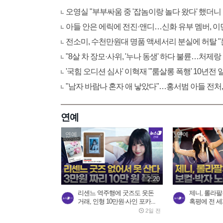
오영실 "부부싸움 중 '잡놈이랑 놀다 왔다' 했더니
아들 안은 에릭에 전진·앤디…신화 유부 멤버, 이
전소미, 수천만원대 명품 액세서리 분실에 허탈 
"8살 차 장모·사위, '누나 동생' 하다 불륜…처제랑
'국힘 오디션 심사' 이혁재 "'룸살롱 폭행' 10년전
"남자 바람나 혼자 애 낳았다"…홍서범 아들 전처,
연예
연예
연예
2:20
리센느 역주행에 굿즈도 웃돈
제니, 롤라팔루
거래, 인형 10만원·사인 포카...
혹평에 전 세계
2일 전