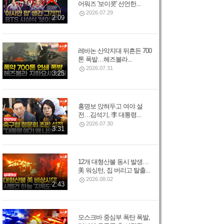
어워즈 '보이콧' 선언한...
2026.07.29
2:09
레바논 산악지대 뒤흔든 700
톤 폭발…헤즈볼라...
2026.07.31
3:25
홍명보 앉혀두고 여야 설
전…김석기, 李 대통령...
2026.07.30
3:31
12개 대형산불 동시 발생…
美 워싱턴, 집 버리고 탈출...
2026.08.02
2:43
모스크바 중심부 폭탄 폭발,