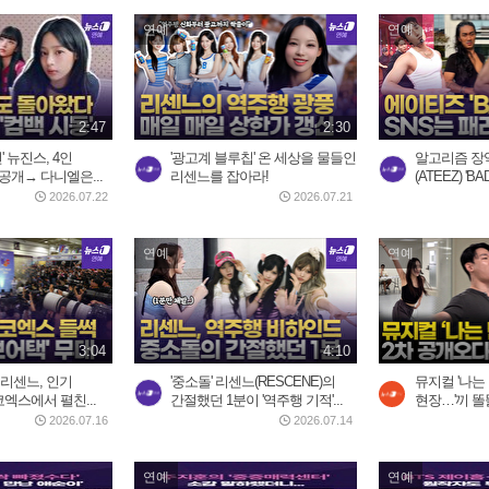
연예
연예
2:47
2:30
' 뉴진스, 4인
'광고계 블루칩' 온 세상을 물들인
알고리즘 장
공개→ 다니엘은...
리센느를 잡아라!
(ATEEZ) 'BA
2026.07.22
2026.07.21
연예
연예
3:04
4:10
 리센느, 인기
'중소돌' 리센느(RESCENE)의
뮤지컬 '나는
코엑스에서 펼친...
간절했던 1분이 '역주행 기적'...
현장…'끼 똘
2026.07.16
2026.07.14
연예
연예