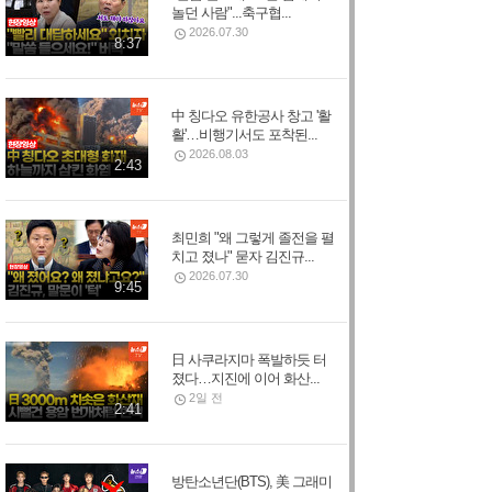
놀던 사람"...축구협...
2026.07.30
8:37
中 칭다오 유한공사 창고 '활
활'…비행기서도 포착된...
2026.08.03
2:43
최민희 "왜 그렇게 졸전을 펼
치고 졌나" 묻자 김진규...
2026.07.30
9:45
日 사쿠라지마 폭발하듯 터
졌다…지진에 이어 화산...
2일 전
2:41
방탄소년단(BTS), 美 그래미