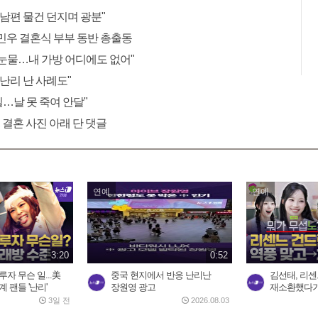
 남편 물건 던지며 광분"
민우 결혼식 부부 동반 총출동
"눈물…내 가방 어디에도 없어"
 난리 난 사례도"
 일…날 못 죽여 안달"
 결혼 사진 아래 단 댓글
연예
연예
3:20
0:52
자 무슨 일...美
중국 현지에서 반응 난리난
김선태, 리센
 팬들 '난리'
장원영 광고
재소환했다가 
3일 전
2026.08.03