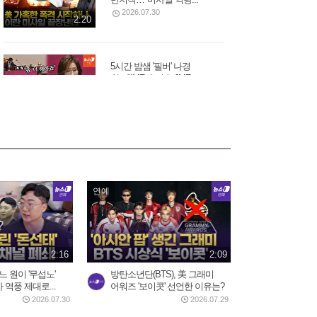
2026.07.30
2:20
5시간 밤샘 '필버' 나경
원…"IMF에 이은 JMF...
2026.07.31
15:23
배현진 "마지막으로 사과 기
회 준다"…홍명보...
2026.07.30
8:13
연예
트럼프 “이란 두들겨 팰 것”…
사우디, 이라크·후티...
2026.07.30
2:16
2:09
3:34
느 원이 '무섭노'
방탄소년단(BTS), 美 그래미
역풍 제대로...
어워즈 '보이콧' 선언한 이유는?
2026.07.30
2026.07.29
쿠웨이트 미군기지 드론 공
습…"마지막 기회" 경고...