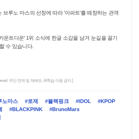
 브루노 마스의 선창에 따라 '아파트'를 떼창하는 관객
엠카운트다운' 1위 소식에 한글 소감을 남겨 눈길을 끌기
할 수 있습니다.
ts reserved. 무단 전재 및 재배포, AI학습 이용 금지.]
루노마스
#로제
#블랙핑크
#IDOL
#KPOP
예
#BLACKPINK
#BrunoMars
예