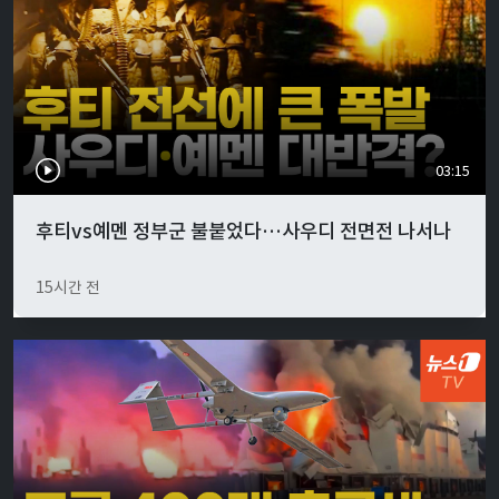
03:15
후티vs예멘 정부군 불붙었다…사우디 전면전 나서나
15시간 전