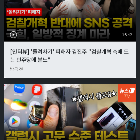
16:42
[인터뷰] '돌려차기' 피해자 김진주 "검찰개혁 축배 드
는 민주당에 분노"
방금 전