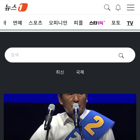
TV
문화
연예
스포츠
오피니언
피플
포토
최신
국제