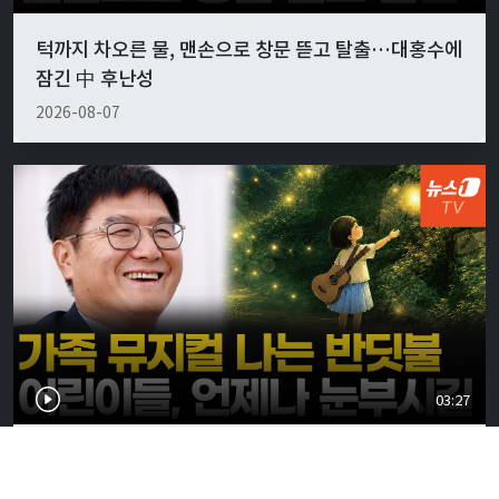
턱까지 차오른 물, 맨손으로 창문 뜯고 탈출…대홍수에
잠긴 中 후난성
2026-08-07
03:27
어린이 뮤지컬 '나는 반딧불' 9월 초연…"가족의 소중
함 느낄 수 있기를"