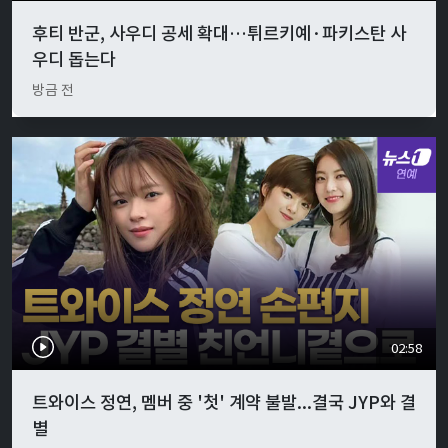
후티 반군, 사우디 공세 확대…튀르키예·파키스탄 사
우디 돕는다
방금 전
02:58
트와이스 정연, 멤버 중 '첫' 계약 불발...결국 JYP와 결
별