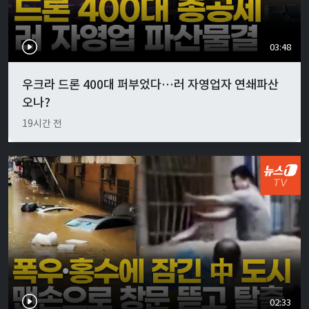
03:48
우크라 드론 400대 퍼부었다…러 자영업자 연쇄파산
오나?
19시간 전
02:33