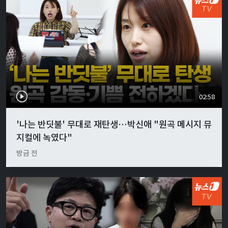
02:58
'나는 반딧불' 무대로 재탄생…박신애 "원곡 메시지 뮤
지컬에 녹였다"
방금 전