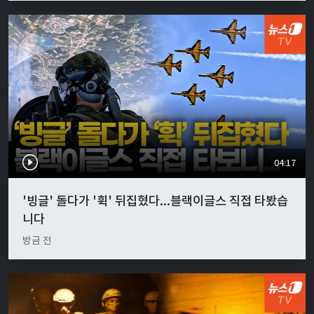
04:17
'빙글' 돌다가 '휙' 뒤집혔다...블랙이글스 직접 타봤습
니다
방금 전