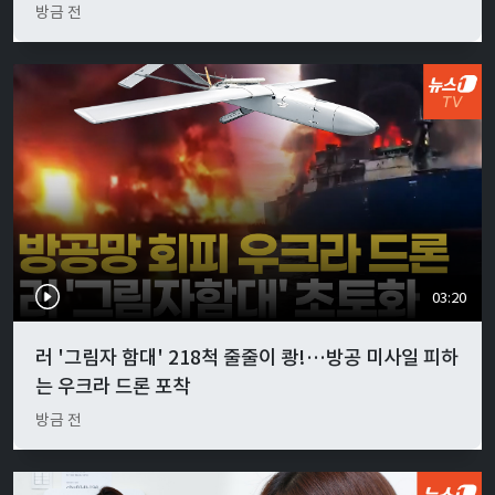
방금 전
03:20
러 '그림자 함대' 218척 줄줄이 쾅!…방공 미사일 피하
는 우크라 드론 포착
방금 전