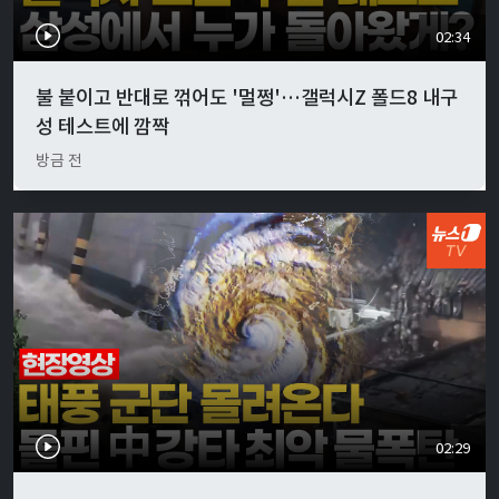
02:34
불 붙이고 반대로 꺾어도 '멀쩡'…갤럭시Z 폴드8 내구
성 테스트에 깜짝
방금 전
02:29