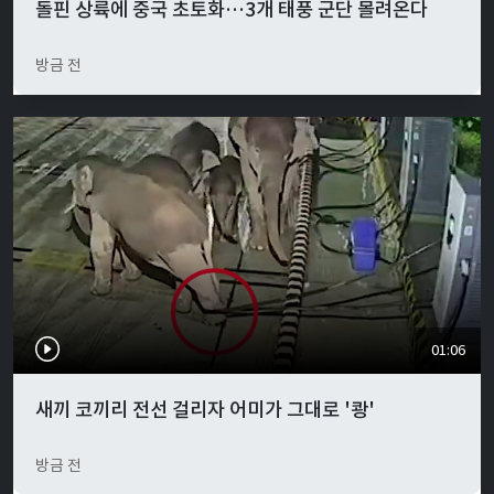
돌핀 상륙에 중국 초토화…3개 태풍 군단 몰려온다
방금 전
01:06
새끼 코끼리 전선 걸리자 어미가 그대로 '쾅'
방금 전