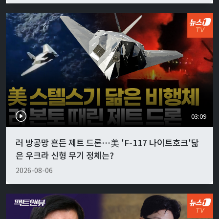
03:09
러 방공망 흔든 제트 드론…美 'F-117 나이트호크'닮
은 우크라 신형 무기 정체는?
2026-08-06