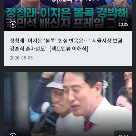
12:05
정청래·이지은 '볼콕' 현실 반응은…"서울시장 보궐
강훈식 출마설도" [팩트앤뷰 이해식]
2026-08-06