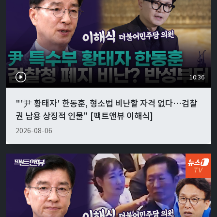
10:36
"'尹 황태자' 한동훈, 형소법 비난할 자격 없다…검찰
권 남용 상징적 인물" [팩트앤뷰 이해식]
2026-08-06