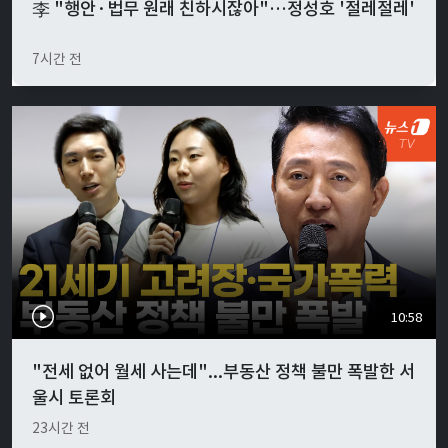
李 "행안·법무 원래 친하시잖아"…정성호 '절레절레'
7시간 전
10:58
"전세 없어 월세 사는데"...부동산 정책 불만 폭발한 서
울시 토론회
23시간 전