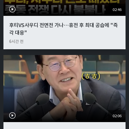
02:46
후티VS사우디 전면전 가나…휴전 후 최대 공습에 "즉
각 대응"
6시간 전
02:06