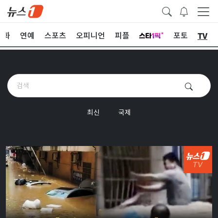
TV
문화
연예
스포츠
오피니언
피플
포토
최신
국제