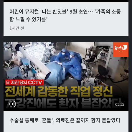
어린이 뮤지컬 '나는 반딧불' 9월 초연…"가족의 소중
함 느낄 수 있기를"
1시간 전
02:15
수술실 통째로 '흔들', 의료진은 끝까지 환자 붙잡았다