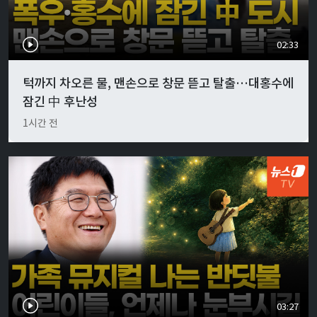
02:33
턱까지 차오른 물, 맨손으로 창문 뜯고 탈출…대홍수에
잠긴 中 후난성
1시간 전
03:27