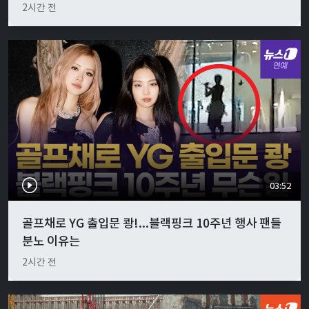
2시간 전
03:52
골프채로 YG 출입문 쾅!...블랙핑크 10주년 행사 팬들
분노 이유는
2시간 전