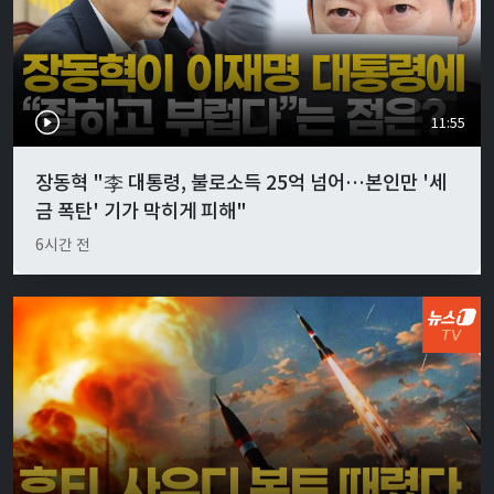
11:55
장동혁 "李 대통령, 불로소득 25억 넘어…본인만 '세
금 폭탄' 기가 막히게 피해"
6시간 전