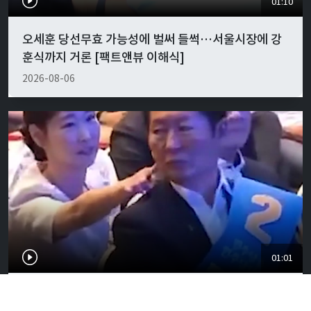
01:10
오세훈 당선무효 가능성에 벌써 들썩…서울시장에 강
훈식까지 거론 [팩트앤뷰 이해식]
2026-08-06
01:01
"경박하다"…정청래·이지은 볼콕 논란 일갈 [팩트앤