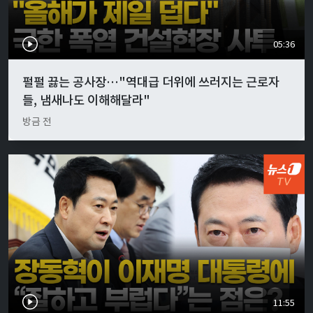
05:36
펄펄 끓는 공사장…"역대급 더위에 쓰러지는 근로자
들, 냄새나도 이해해달라"
방금 전
11:55