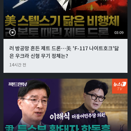
03:09
러 방공망 흔든 제트 드론…美 'F-117 나이트호크'닮
은 우크라 신형 무기 정체는?
14시간 전