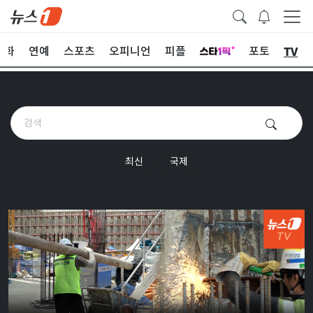
TV
문화
연예
스포츠
오피니언
피플
포토
최신
국제