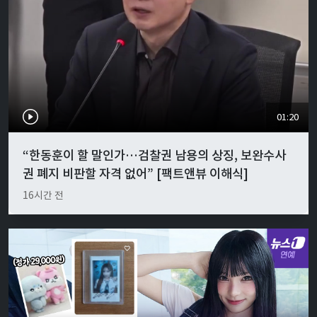
01:20
“한동훈이 할 말인가…검찰권 남용의 상징, 보완수사
권 폐지 비판할 자격 없어” [팩트앤뷰 이해식]
16시간 전