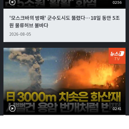
02:56
'모스크바의 방패' 군수도시도 뚫렸다…18일 동안 5조
원 물류허브 불바다
2026-08-05
02:41
日 사쿠라지마 폭발하듯 터졌다…지진에 이어 화산 폭