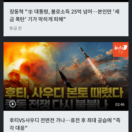
장동혁 "李 대통령, 불로소득 25억 넘어…본인만 '세
금 폭탄' 기가 막히게 피해"
방금 전
02:46
후티VS사우디 전면전 가나…휴전 후 최대 공습에 "즉
각 대응"