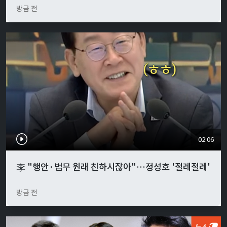
방금 전
02:06
李 "행안·법무 원래 친하시잖아"…정성호 '절레절레'
방금 전