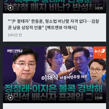
10:36
"'尹 황태자' 한동훈, 형소법 비난할 자격 없다…검찰
권 남용 상징적 인물" [팩트앤뷰 이해식]
14시간 전
12:05