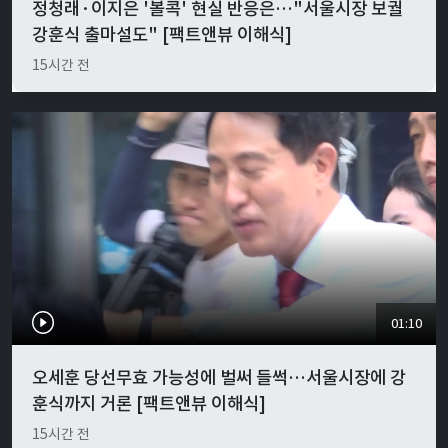
정청래·이지은 '볼콕' 현실 반응은…"서울시장 보궐
강훈식 출마설도" [팩트앤뷰 이해식]
15시간 전
01:10
오세훈 당선무효 가능성에 벌써 들썩…서울시장에 강
훈식까지 거론 [팩트앤뷰 이해식]
15시간 전