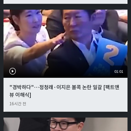
01:01
"경박하다"…정청래·이지은 볼콕 논란 일갈 [팩트앤
뷰 이해식]
16시간 전