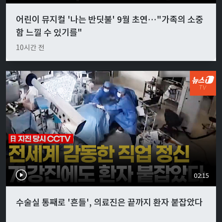
어린이 뮤지컬 '나는 반딧불' 9월 초연…"가족의 소중
함 느낄 수 있기를"
10시간 전
02:15
수술실 통째로 '흔들', 의료진은 끝까지 환자 붙잡았다