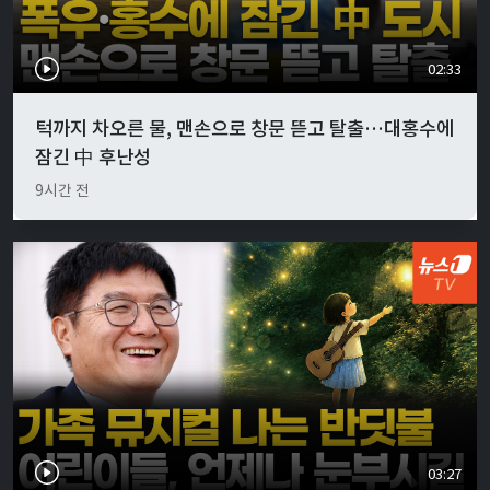
02:33
턱까지 차오른 물, 맨손으로 창문 뜯고 탈출…대홍수에
잠긴 中 후난성
9시간 전
03:27