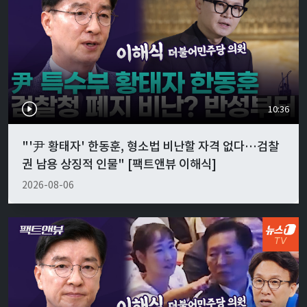
10:36
"'尹 황태자' 한동훈, 형소법 비난할 자격 없다…검찰
권 남용 상징적 인물" [팩트앤뷰 이해식]
2026-08-06