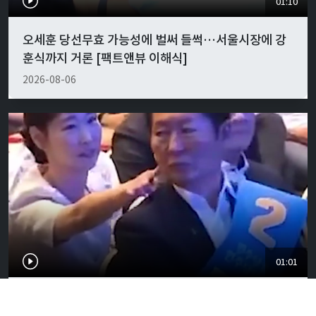
01:10
오세훈 당선무효 가능성에 벌써 들썩…서울시장에 강
훈식까지 거론 [팩트앤뷰 이해식]
2026-08-06
01:01
"경박하다"…정청래·이지은 볼콕 논란 일갈 [팩트앤