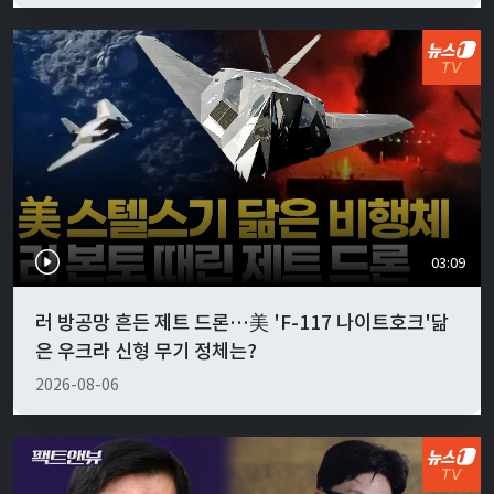
03:09
러 방공망 흔든 제트 드론…美 'F-117 나이트호크'닮
은 우크라 신형 무기 정체는?
2026-08-06