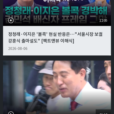
12:05
정청래·이지은 '볼콕' 현실 반응은…"서울시장 보궐
강훈식 출마설도" [팩트앤뷰 이해식]
2026-08-06