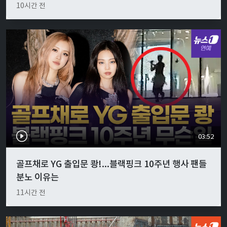
10시간 전
03:52
골프채로 YG 출입문 쾅!...블랙핑크 10주년 행사 팬들
분노 이유는
11시간 전