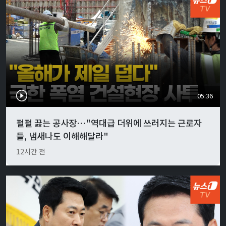
05:36
펄펄 끓는 공사장…"역대급 더위에 쓰러지는 근로자
들, 냄새나도 이해해달라"
12시간 전