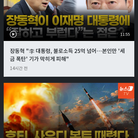
11:55
장동혁 "李 대통령, 불로소득 25억 넘어…본인만 '세
금 폭탄' 기가 막히게 피해"
14시간 전