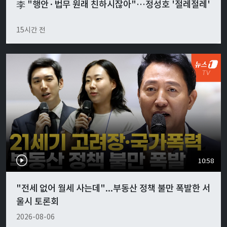
李 "행안·법무 원래 친하시잖아"…정성호 '절레절레'
15시간 전
10:58
"전세 없어 월세 사는데"...부동산 정책 불만 폭발한 서
울시 토론회
2026-08-06