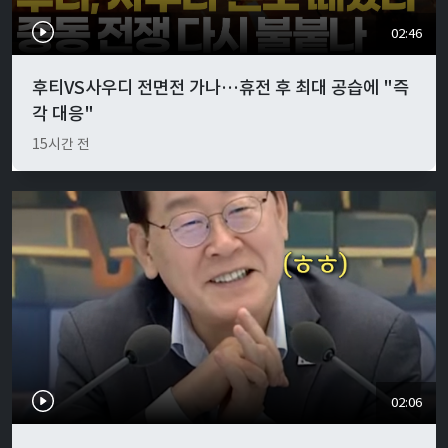
02:46
후티VS사우디 전면전 가나…휴전 후 최대 공습에 "즉
각 대응"
15시간 전
02:06