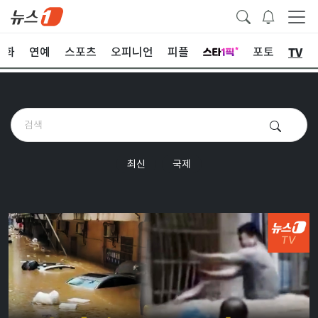
TV
문화
연예
스포츠
오피니언
피플
포토
최신
국제