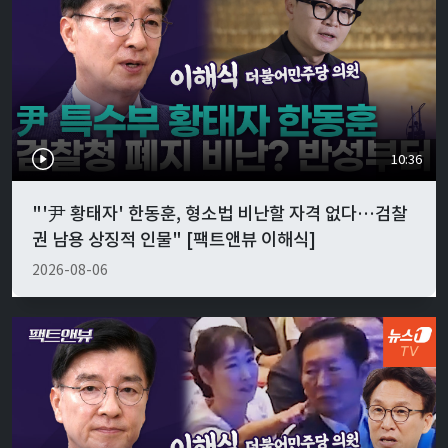
10:36
"'尹 황태자' 한동훈, 형소법 비난할 자격 없다…검찰
권 남용 상징적 인물" [팩트앤뷰 이해식]
2026-08-06