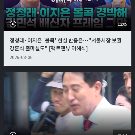
12:05
정청래·이지은 '볼콕' 현실 반응은…"서울시장 보궐
강훈식 출마설도" [팩트앤뷰 이해식]
2026-08-06