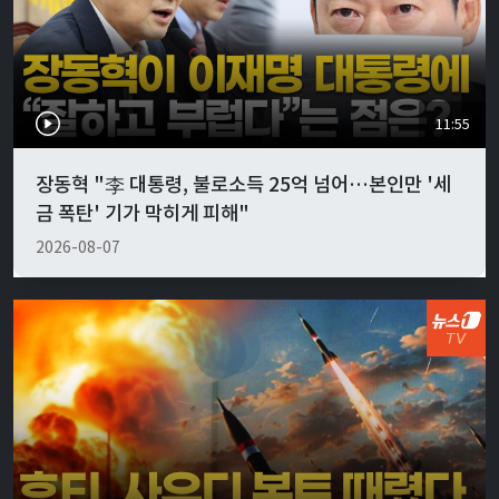
11:55
장동혁 "李 대통령, 불로소득 25억 넘어…본인만 '세
금 폭탄' 기가 막히게 피해"
2026-08-07