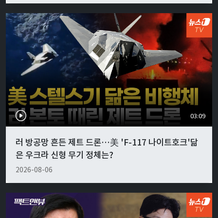
03:09
러 방공망 흔든 제트 드론…美 'F-117 나이트호크'닮
은 우크라 신형 무기 정체는?
2026-08-06