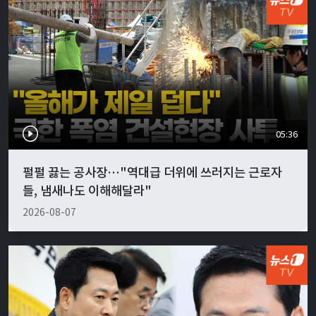
05:36
펄펄 끓는 공사장…"역대급 더위에 쓰러지는 근로자
들, 냄새나도 이해해달라"
2026-08-07