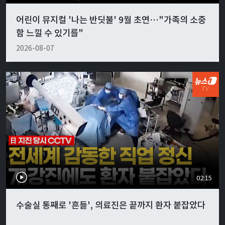
어린이 뮤지컬 '나는 반딧불' 9월 초연…"가족의 소중
함 느낄 수 있기를"
2026-08-07
02:15
수술실 통째로 '흔들', 의료진은 끝까지 환자 붙잡았다