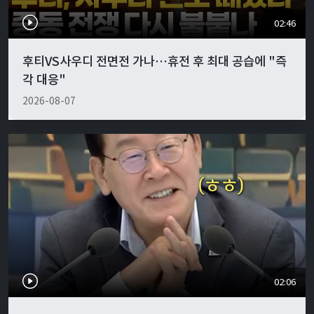
02:46
후티VS사우디 전면전 가나…휴전 후 최대 공습에 "즉
각 대응"
2026-08-07
02:06