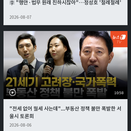
李 "행안·법무 원래 친하시잖아"…정성호 '절레절레'
2026-08-07
10:58
"전세 없어 월세 사는데"...부동산 정책 불만 폭발한 서
울시 토론회
2026-08-06