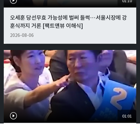
01:10
오세훈 당선무효 가능성에 벌써 들썩…서울시장에 강
훈식까지 거론 [팩트앤뷰 이해식]
2026-08-06
01:01
"경박하다"…정청래·이지은 볼콕 논란 일갈 [팩트앤