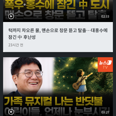
02:33
턱까지 차오른 물, 맨손으로 창문 뜯고 탈출…대홍수에
잠긴 中 후난성
23시간 전
03:27