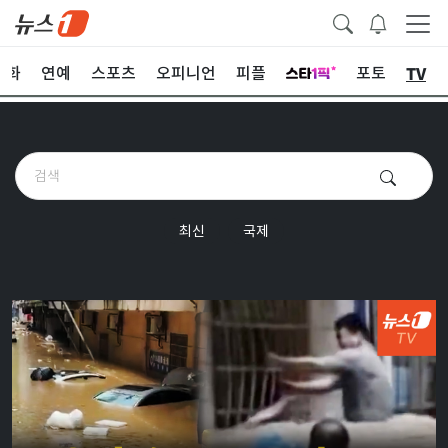
TV
문화
연예
스포츠
오피니언
피플
포토
최신
국제