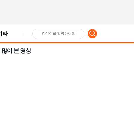
기타
검
많이 본 영상
색
어
입
력