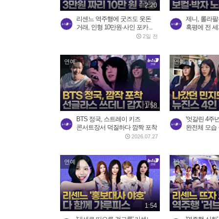
2:20
리센느 역주행에 굿즈도 웃돈
제니, 롤라팔루
거래, 인형 10만원·사인 포카...
혹평에 전 세계
2일 전
연예
연예
1:58
BTS 정국, 스트레이 키즈
'엇갈린 4주년
콘서트장서 덕질하다 깜짝 포착
완전체 모습 
2026.07.27
연예
연예
1:54