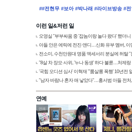
##전현무 #보아 #박나래 #라이브방송 #
이런 일&저런 일
오영실 "부부싸움 중 '잡놈이랑 놀다 왔다' 했더니
아들 안은 에릭에 전진·앤디…신화 유부 멤버, 이
전소미, 수천만원대 명품 액세서리 분실에 허탈 
"8살 차 장모·사위, '누나 동생' 하다 불륜…처제랑
'국힘 오디션 심사' 이혁재 "'룸살롱 폭행' 10년전
"남자 바람나 혼자 애 낳았다"…홍서범 아들 전처,
연예
연예
연예