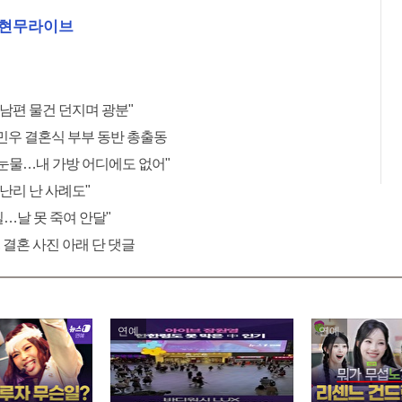
전현무라이브
 남편 물건 던지며 광분"
민우 결혼식 부부 동반 총출동
"눈물…내 가방 어디에도 없어"
 난리 난 사례도"
 일…날 못 죽여 안달"
 결혼 사진 아래 단 댓글
연예
연예