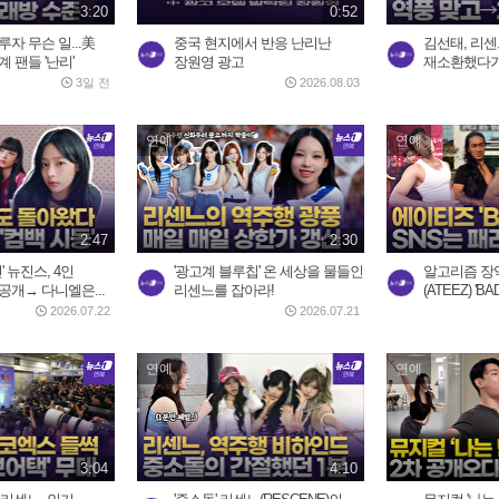
3:20
0:52
자 무슨 일...美
중국 현지에서 반응 난리난
김선태, 리센
 팬들 '난리'
장원영 광고
재소환했다가 
3일 전
2026.08.03
연예
연예
2:47
2:30
' 뉴진스, 4인
'광고계 블루칩' 온 세상을 물들인
알고리즘 장
공개→ 다니엘은...
리센느를 잡아라!
(ATEEZ) 'BA
2026.07.22
2026.07.21
연예
연예
3:04
4:10