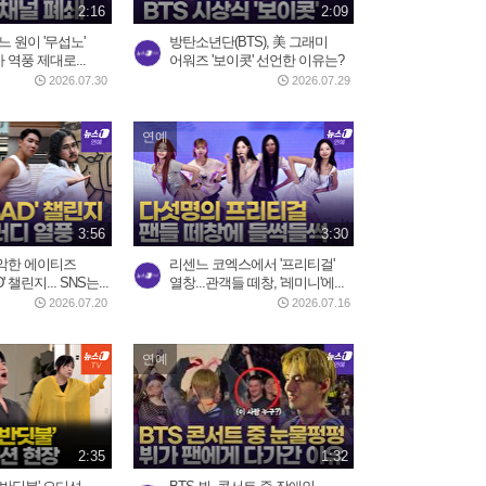
2:16
2:09
느 원이 '무섭노'
방탄소년단(BTS), 美 그래미
역풍 제대로...
어워즈 '보이콧' 선언한 이유는?
2026.07.30
2026.07.29
연예
3:56
3:30
악한 에이티즈
리센느 코엑스에서 '프리티걸'
D' 챌린지... SNS는...
열창...관객들 떼창, '레미니'에...
2026.07.20
2026.07.16
연예
2:35
1:32