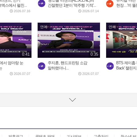
 리센느, 인기
'중소돌' 리센느(RESCENE)의
뮤지컬 '나는
코엑스에서 펼친...
간절했던 1분이 '역주행 기적'...
현장…'끼 똘
2026.07.16
2026.07.14
연예
연예
0:41
0:35
에서 엄마랑 눈
주지훈, 핸드프린팅 소감
BTS 제이홉·정국
는
말하랬더니...
Back' 챌린
2026.07.07
2026.07.07
제휴광고
콘텐츠 판매
기사제보
고충처리
청소년 