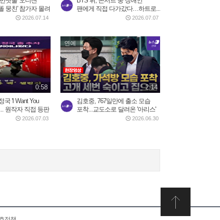
 반딧불' 오디션
BTS 뷔, 콘서트 중 장애인
똘 뭉친' 참가자 몰려
팬에게 직접 다가갔다…하트로...
2026.07.14
2026.07.07
연예
0:58
2:14
 'I Want You
김호중, 767일만에 출소 모습
지... 원작자 직접 등판
포착...교도소로 달려온 '아리스'
2026.07.03
2026.06.30
보호정책