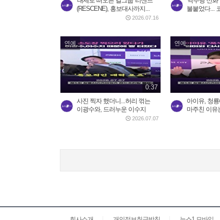
'대세로 떠오른 걸그룹' 리센느
'역주행 신화'
(RESCENE), 홍보대사까지...
불붙었다... 
2026.07.16
연예
연예
0:37
사진 찍자 했더니...허리 꺾는
아이유, 청룡
이광수와, 드러누운 이수지
마주친 이유
2026.07.07
회사소개
개인정보취급방침
뉴스1 모바일