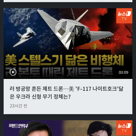
03:09
러 방공망 흔든 제트 드론…美 'F-117 나이트호크'닮
은 우크라 신형 무기 정체는?
23시간 전