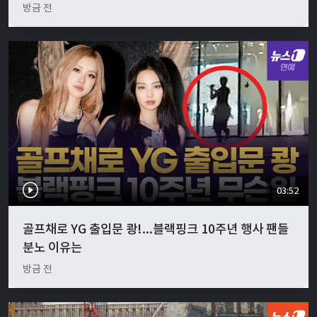
방금 전
03:52
골프채로 YG 출입문 쾅!...블랙핑크 10주년 행사 팬들
분노 이유는
방금 전