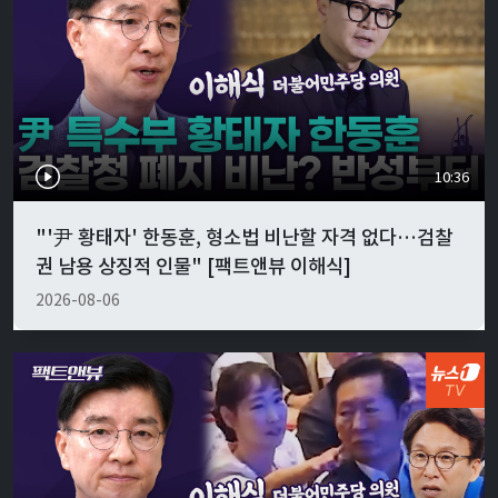
10:36
"'尹 황태자' 한동훈, 형소법 비난할 자격 없다…검찰
권 남용 상징적 인물" [팩트앤뷰 이해식]
2026-08-06