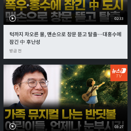
02:33
턱까지 차오른 물, 맨손으로 창문 뜯고 탈출…대홍수에
잠긴 中 후난성
방금 전
03:27