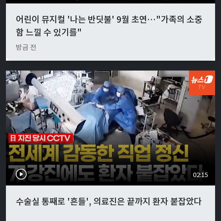
어린이 뮤지컬 '나는 반딧불' 9월 초연…"가족의 소중
함 느낄 수 있기를"
방금 전
02:15
수술실 통째로 '흔들', 의료진은 끝까지 환자 붙잡았다