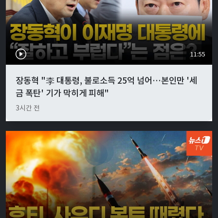
11:55
장동혁 "李 대통령, 불로소득 25억 넘어…본인만 '세
금 폭탄' 기가 막히게 피해"
3시간 전