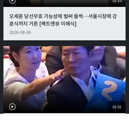
01:10
오세훈 당선무효 가능성에 벌써 들썩…서울시장에 강
훈식까지 거론 [팩트앤뷰 이해식]
2026-08-06
01:01
"경박하다"…정청래·이지은 볼콕 논란 일갈 [팩트앤