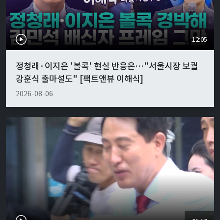
12:05
정청래·이지은 '볼콕' 현실 반응은…"서울시장 보궐
강훈식 출마설도" [팩트앤뷰 이해식]
2026-08-06