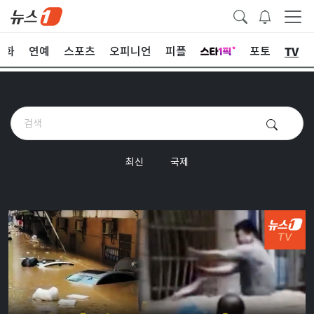
TV
문화
연예
스포츠
오피니언
피플
포토
최신
국제