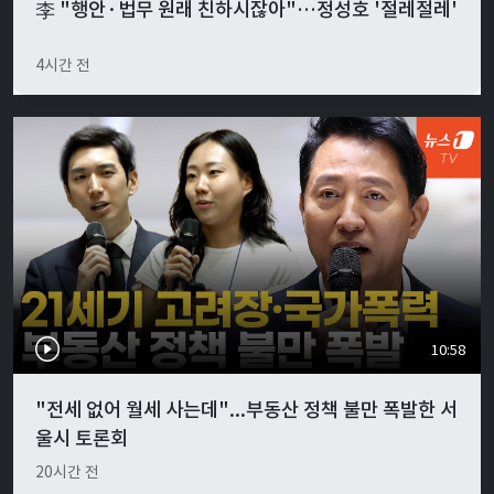
李 "행안·법무 원래 친하시잖아"…정성호 '절레절레'
4시간 전
10:58
"전세 없어 월세 사는데"...부동산 정책 불만 폭발한 서
울시 토론회
20시간 전