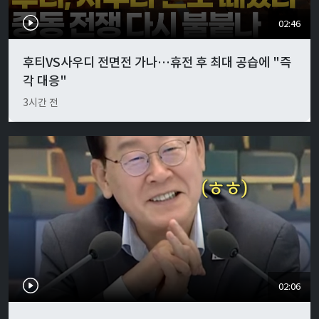
02:46
후티VS사우디 전면전 가나…휴전 후 최대 공습에 "즉
각 대응"
3시간 전
02:06