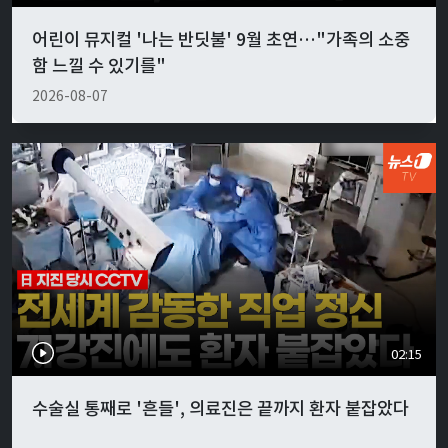
어린이 뮤지컬 '나는 반딧불' 9월 초연…"가족의 소중
함 느낄 수 있기를"
2026-08-07
02:15
수술실 통째로 '흔들', 의료진은 끝까지 환자 붙잡았다