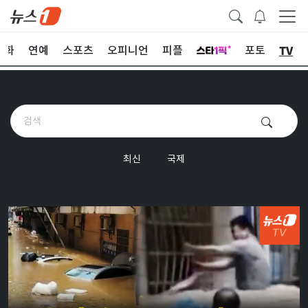
TV
문화
연예
스포츠
오피니언
피플
포토
최신
국제