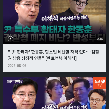
10:36
"'尹 황태자' 한동훈, 형소법 비난할 자격 없다…검찰
권 남용 상징적 인물" [팩트앤뷰 이해식]
2026-08-06