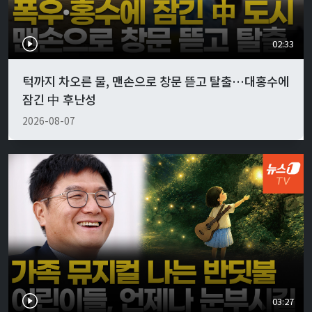
02:33
턱까지 차오른 물, 맨손으로 창문 뜯고 탈출…대홍수에
잠긴 中 후난성
2026-08-07
03:27