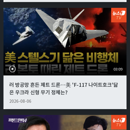
03:09
러 방공망 흔든 제트 드론…美 'F-117 나이트호크'닮
은 우크라 신형 무기 정체는?
2026-08-06