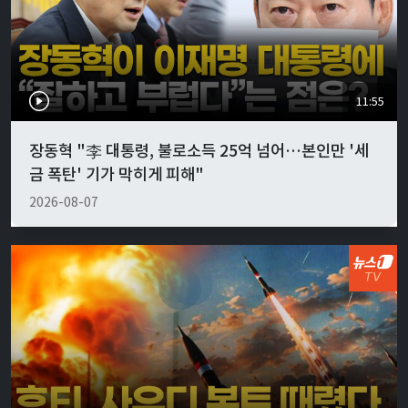
11:55
장동혁 "李 대통령, 불로소득 25억 넘어…본인만 '세
금 폭탄' 기가 막히게 피해"
2026-08-07