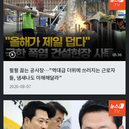
05:36
펄펄 끓는 공사장…"역대급 더위에 쓰러지는 근로자
들, 냄새나도 이해해달라"
2026-08-07