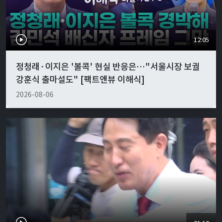
12:05
정청래·이지은 '볼콕' 현실 반응은…"서울시장 보궐
강훈식 출마설도" [팩트앤뷰 이해식]
2026-08-06