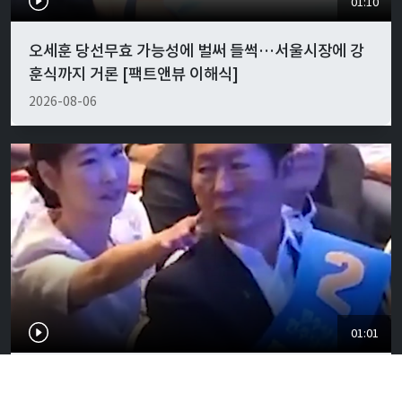
01:10
오세훈 당선무효 가능성에 벌써 들썩…서울시장에 강
훈식까지 거론 [팩트앤뷰 이해식]
2026-08-06
01:01
"경박하다"…정청래·이지은 볼콕 논란 일갈 [팩트앤