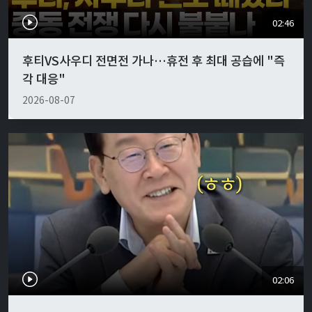
02:46
후티VS사우디 전면전 가나…휴전 후 최대 공습에 "즉
각 대응"
2026-08-07
02:06