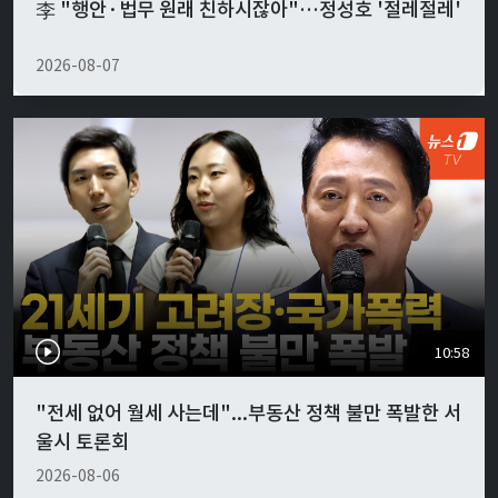
李 "행안·법무 원래 친하시잖아"…정성호 '절레절레'
2026-08-07
10:58
"전세 없어 월세 사는데"...부동산 정책 불만 폭발한 서
울시 토론회
2026-08-06