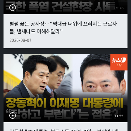
05:36
펄펄 끓는 공사장…"역대급 더위에 쓰러지는 근로자
들, 냄새나도 이해해달라"
2026-08-07
11:55