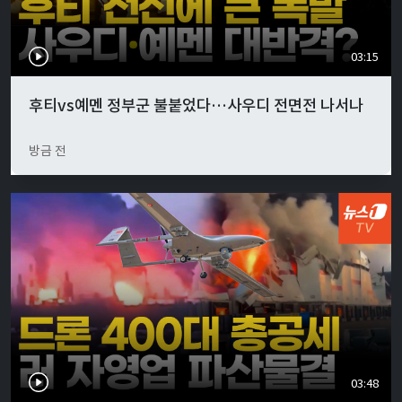
03:15
후티vs예멘 정부군 불붙었다…사우디 전면전 나서나
방금 전
03:48