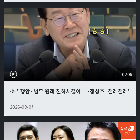
02:06
李 "행안·법무 원래 친하시잖아"…정성호 '절레절레'
2026-08-07