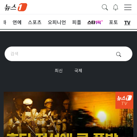
TV
문화
연예
스포츠
오피니언
피플
포토
최신
국제