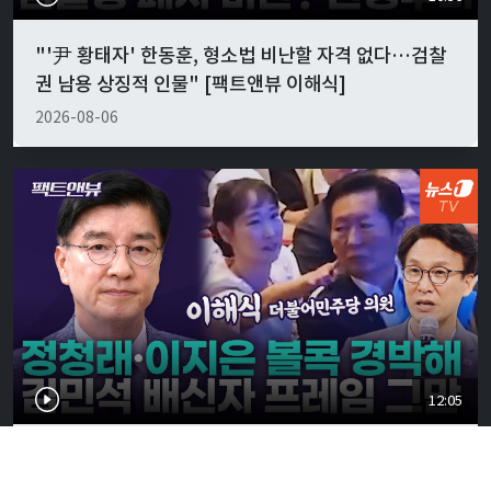
"'尹 황태자' 한동훈, 형소법 비난할 자격 없다…검찰
권 남용 상징적 인물" [팩트앤뷰 이해식]
2026-08-06
12:05
정청래·이지은 '볼콕' 현실 반응은…"서울시장 보궐
강훈식 출마설도" [팩트앤뷰 이해식]