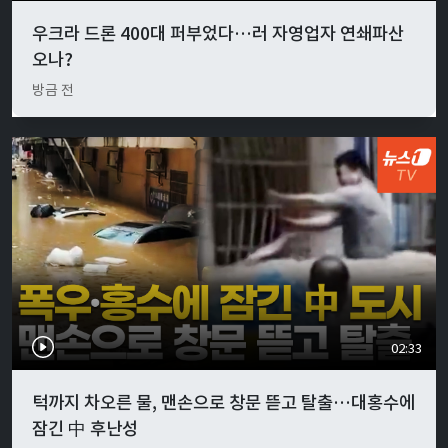
우크라 드론 400대 퍼부었다…러 자영업자 연쇄파산
오나?
방금 전
02:33
턱까지 차오른 물, 맨손으로 창문 뜯고 탈출…대홍수에
잠긴 中 후난성