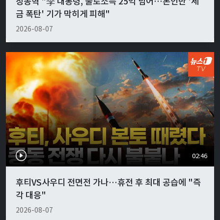
장동혁 "李 대통령, 불로소득 25억 넘어…본인만 '세
금 폭탄' 기가 막히게 피해"
2026-08-07
02:46
후티VS사우디 전면전 가나…휴전 후 최대 공습에 "즉
각 대응"
2026-08-07