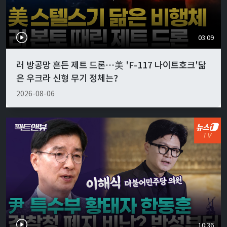
03:09
러 방공망 흔든 제트 드론…美 'F-117 나이트호크'닮
은 우크라 신형 무기 정체는?
2026-08-06
10:36