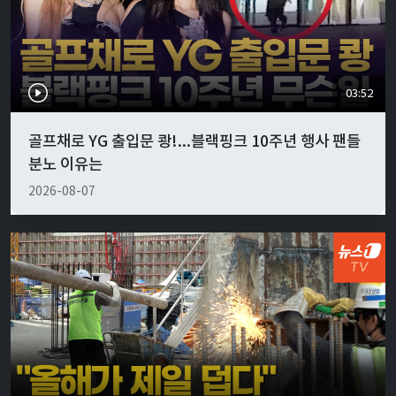
03:52
골프채로 YG 출입문 쾅!...블랙핑크 10주년 행사 팬들
분노 이유는
2026-08-07