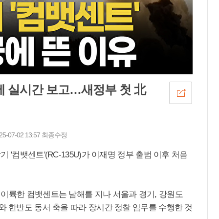
에 실시간 보고…새정부 첫 北
25-07-02 13:57 최종수정
'컴뱃센트'(RC-135U)가 이재명 정부 출범 이후 처음
 이륙한 컴뱃센트는 남해를 지나 서울과 경기, 강원도
와 한반도 동서 축을 따라 장시간 정찰 임무를 수행한 것