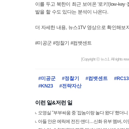
이를 두고 북한이 최근 보여온 '로키'(low-k
발을 할 수도 있다는 분석이 나온다.
더 자세한 내용, 뉴스1TV 영상으로 확인해보자
#미공군 #정찰기 #컴뱃센트
[Copyright ⓒ 뉴스1. All righ
#미공군
#정찰기
#컴뱃센트
#RC13
#KN23
#전략자산
이런 일&저런 일
오영실 "부부싸움 중 '잡놈이랑 놀다 왔다' 했더니
아들 안은 에릭에 전진·앤디…신화 유부 멤버, 이