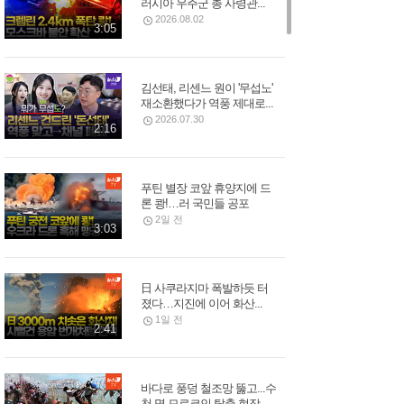
러시아 우주군 총 사령관...
2026.08.02
3:05
김선태, 리센느 원이 '무섭노'
재소환했다가 역풍 제대로...
2026.07.30
2:16
푸틴 별장 코앞 휴양지에 드
론 쾅!…러 국민들 공포
2일 전
3:03
日 사쿠라지마 폭발하듯 터
졌다…지진에 이어 화산...
1일 전
2:41
바다로 풍덩 철조망 뚫고...수
천 명 모로코인 탈출 현장