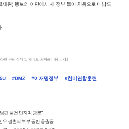
ey·절제된) 행보의 이면에서 새 정부 들어 처음으로 대남도
.
ts reserved. 무단 전재 및 재배포, AI학습 이용 금지.]
5U
#DMZ
#이재명정부
#한미연합훈련
 남편 물건 던지며 광분"
민우 결혼식 부부 동반 총출동