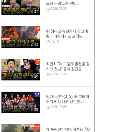
놀던 사람"...축구협...
2026.07.30
8:37
中 칭다오 유한공사 창고 '활
활'…비행기서도 포착된...
3일 전
2:43
최민희 "왜 그렇게 졸전을 펼
치고 졌나" 묻자 김진규...
2026.07.30
9:45
방탄소년단(BTS), 美 그래미
어워즈 '보이콧' 선언한...
2026.07.29
2:09
레바논 산악지대 뒤흔든 700