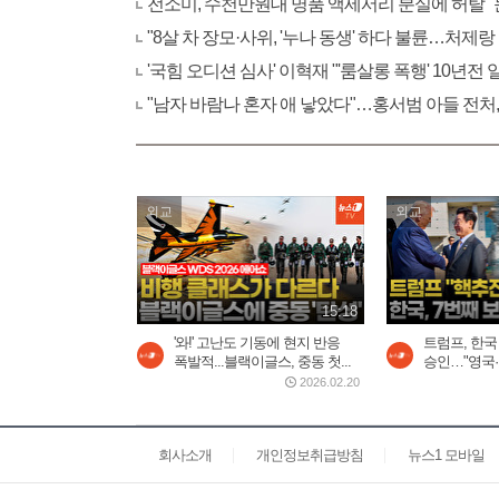
전소미, 수천만원대 명품 액세서리 분실에 허탈 
"8살 차 장모·사위, '누나 동생' 하다 불륜…처제랑
'국힘 오디션 심사' 이혁재 "'룸살롱 폭행' 10년전
"남자 바람나 혼자 애 낳았다"…홍서범 아들 전처,
외교
외교
15:18
'와!' 고난도 기동에 현지 반응
트럼프, 한국
폭발적...블랙이글스, 중동 첫...
승인…"영국·호
2026.02.20
회사소개
개인정보취급방침
뉴스1 모바일