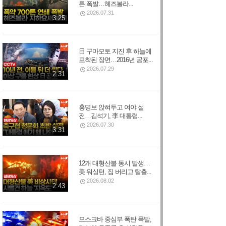
톤 폭발…헤즈볼라...
2026.07.31
3:25
日 구마모토 지진 후 하늘에
포착된 장면…2016년 공포...
2026.07.29
2:31
홍명보 앉혀두고 여야 설
전…김석기, 李 대통령...
2026.07.30
3:31
12개 대형산불 동시 발생…
美 워싱턴, 집 버리고 탈출...
2026.08.02
2:43
모스크바 중심부 폭탄 폭발,