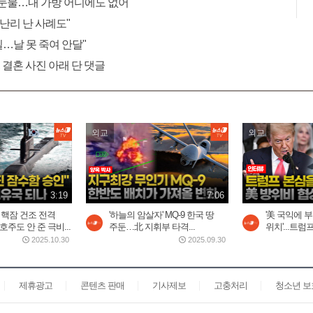
"눈물…내 가방 어디에도 없어"
 난리 난 사례도"
 일…날 못 죽여 안달"
 결혼 사진 아래 단 댓글
외교
외교
3:19
7:06
 핵잠 건조 전격
'하늘의 암살자' MQ-9 한국 땅
'美 국익에 
주도 안 준 극비...
주둔…北 지휘부 타격...
위치'...트럼
2025.10.30
2025.09.30
제휴광고
콘텐츠 판매
기사제보
고충처리
청소년 