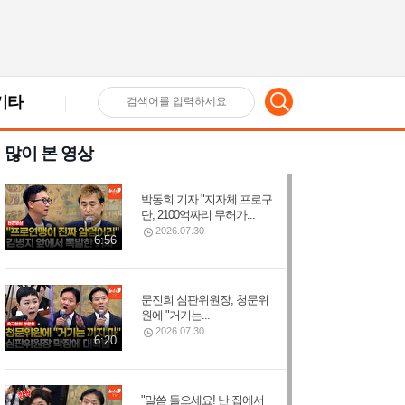
기타
검
많이 본 영상
색
박동희 기자 "지자체 프로구
어
단, 2100억짜리 무허가...
2026.07.30
6:56
입
문진희 심판위원장, 청문위
원에 "거기는...
력
2026.07.30
6:20
"말씀 들으세요! 난 집에서