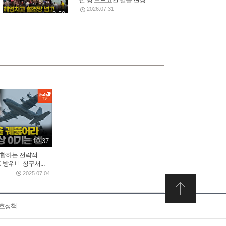
2026.07.31
2:59
美, 이란에 '2주 대공습' 카드
만지작…"미사일 역량...
2026.07.30
2:20
5시간 밤샘 '필버' 나경
원…"IMF에 이은 JMF...
2026.07.31
15:23
10:37
부합하는 전략적
트럼프 “이란 두들겨 팰 것”…
프 방위비 청구서...
사우디, 이라크·후티...
2025.07.04
2026.07.30
3:34
보호정책
배현진 "마지막으로 사과 기
회 준다"…홍명보...