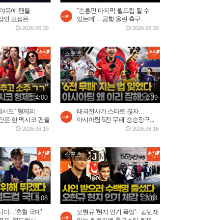
 야유에 팬들
"손흥민 마지막 월드컵 될 수
강인 표정은
있는데"…공항 울린 축구...
2026.06.30
2026.06.30
스포츠
4:00
3:39
서도 "형제의
태극전사가 스타트 끊자…
안은 한-멕시코 팬들
아시아팀 '6전 무패' 승승장구...
2026.06.19
2026.06.16
스포츠
3:08
3:04
다…'혼혈 국대'
오현규 '현지 인기 폭발'…김민재