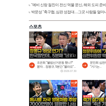
"예비 신랑 절친이 전신 먹물 문신, 해외 도피 준비
박문성 "축구협, 심판 성접대…그곳 사람들 얼마
스포츠
스포츠
스포츠
6:47
조은희 "불법선거운동 했나?"
문진희 심판
묻자…정몽규, 5분간 "몰라요"...
"거기는...
2026.07.30
스포츠
스포츠
2:51