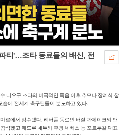
스파티'…조타 동료들의 배신, 전
 디오구 조타의 비극적인 죽음 이후 추모나 장례식 참
모습에 전세계 축구팬들이 분노하고 있다.
도마르에서 엄수됐다. 리버풀 동료인 버질 판데이크와 앤
 참석했고 페드루 네투와 후벵 네베스 등 포르투갈 대표