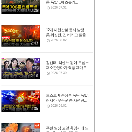
톤 폭발…헤즈볼라...
2026.07.31
3:25
12개 대형산불 동시 발생…
美 워싱턴, 집 버리고 탈출...
2026.08.02
2:43
김선태, 리센느 원이 '무섭노'
재소환했다가 역풍 제대로...
2026.07.30
2:16
모스크바 중심부 폭탄 폭발,
러시아 우주군 총 사령관...
2026.08.02
3:05
푸틴 별장 코앞 휴양지에 드