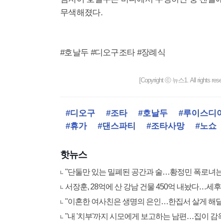
무색해졌다.
#호날두 #디오구조타 #장례식
[Copyright ⓒ 뉴스1. All righ
#디오구
#조타
#호날두
#루이스디
#휴가
#댄스파티
#조타사망
#노쇼
핫뉴스
"단둘만 있는 밀폐된 공간과 술…황정민 폭로녀
서장훈, 28억에 산 강남 건물 450억 내놨다…세후 차
"이혼한 여사친은 생명의 은인…한집서 살게 해달라
"내 '치부'까지 시모에게 보고하는 남편…집이 감옥