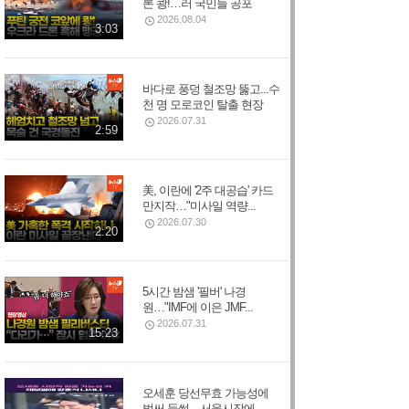
론 쾅!…러 국민들 공포
2026.08.04
3:03
바다로 풍덩 철조망 뚫고...수
천 명 모로코인 탈출 현장
2026.07.31
2:59
美, 이란에 '2주 대공습' 카드
만지작…"미사일 역량...
2026.07.30
2:20
5시간 밤샘 '필버' 나경
원…"IMF에 이은 JMF...
2026.07.31
15:23
오세훈 당선무효 가능성에
벌써 들썩…서울시장에...