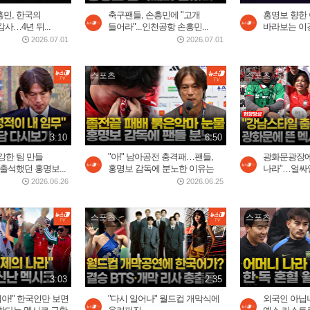
흥민, 한국의
축구팬들, 손흥민에 "고개
홍명보 향한
사…4년 뒤...
들어라"...인천공항 손흥민...
바라보는 이
2026.07.01
2026.07.01
스포츠
스포츠
3:10
6:50
 강한 팀 만들
"아!" 남아공전 충격패…팬들,
광화문광장에
출석했던 홍명보...
홍명보 감독에 분노한 이유는
나라"…얼싸
2026.06.26
2026.06.25
스포츠
스포츠
3:03
2:35
레아!" 한국인만 보면
"다시 일어나" 월드컵 개막식에
외국인 아닙니