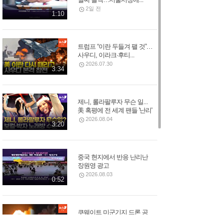
2일 전
1:10
트럼프 “이란 두들겨 팰 것”…
사우디, 이라크·후티...
2026.07.30
3:34
제니, 롤라팔루자 무슨 일...
美 혹평에 전 세계 팬들 '난리'
2026.08.04
3:20
중국 현지에서 반응 난리난
장원영 광고
2026.08.03
0:52
쿠웨이트 미군기지 드론 공
습…"마지막 기회" 경고...