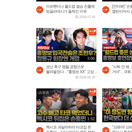
아르헨티나 월드컵 결승 진출에
[인터뷰] "손
방글라데시가 들썩인 이유
캡틴이어서 감
2026.07.16
스포츠
스포츠
3:00
성난 축구 팬들 공항으로
"사퇴 안 해,
몰려들었다…"홍명보 XX" 고성...
거야"…국회 
2026.06.30
스포츠
스포츠
1:52
멕시코 과달라하라 타코집 뜬
"꼬레아! 꼬