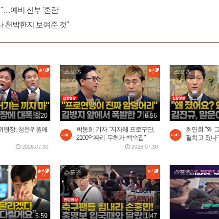
"…예비 신부 '혼란'
나 천박한지 보여준 것"
스포츠
스포츠
6:20
6:56
위원장, 청문위원에
박동희 기자 "지자체 프로구단,
최민희 "왜 
2100억짜리 무허가 백숙집"
펼치고 졌나" 
2026.07.30
2026.07.30
스포츠
스포츠
5:59
1:47