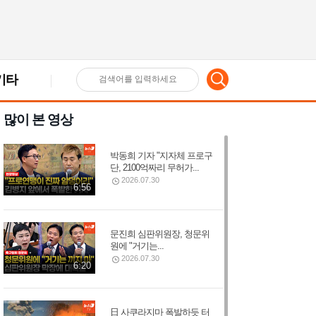
기타
검
많이 본 영상
색
박동희 기자 "지자체 프로구
어
단, 2100억짜리 무허가...
2026.07.30
6:56
입
문진희 심판위원장, 청문위
원에 "거기는...
력
2026.07.30
6:20
日 사쿠라지마 폭발하듯 터