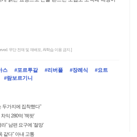
ts reserved. 무단 전재 및 재배포, AI학습 이용 금지.]
아스
#포르투갈
#리버풀
#장례식
#요트
#람보르기니
는 두가지에 집착했다"
익 280억 '잭팟'
" 남편 요구에 '절망'
 같다" 아내 고통