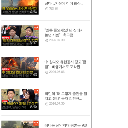
졌다…지진에 이어 화산...
3일 전
2:41
"말씀 들으세요! 난 집에서
놀던 사람"...축구협...
2026.07.30
8:37
中 칭다오 유한공사 창고 '활
활'…비행기서도 포착된...
2026.08.03
2:43
최민희 "왜 그렇게 졸전을 펼
치고 졌나" 묻자 김진규...
2026.07.30
9:45
레바논 산악지대 뒤흔든 700