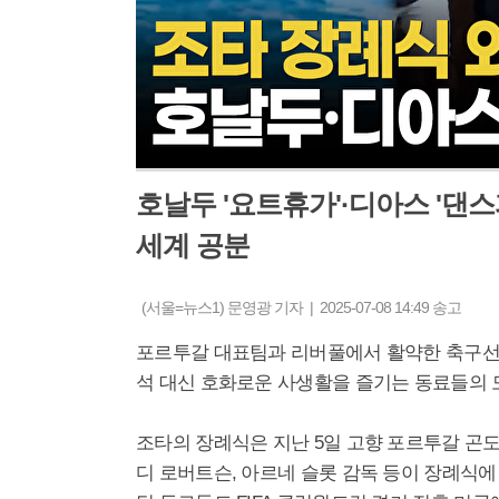
호날두 '요트휴가'·디아스 '댄
세계 공분
(서울=뉴스1) 문영광 기자 | 2025-07-08 14:49 송고
포르투갈 대표팀과 리버풀에서 활약한 축구선수
석 대신 호화로운 사생활을 즐기는 동료들의 
조타의 장례식은 지난 5일 고향 포르투갈 곤
디 로버트슨, 아르네 슬롯 감독 등이 장례식에