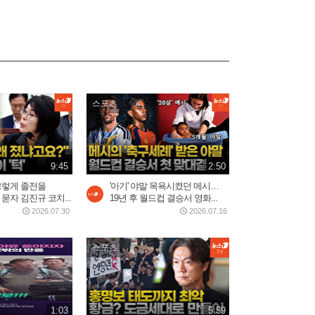
2026.08.04
2:19
"경박하다"…정청래·이지은
볼콕 논란 일갈 [팩트앤뷰...
2일 전
1:01
스포츠
9:45
2:50
그렇게 졸전을
'아기' 야말 목욕시켰던 메시…
묻자 김진규 코치...
19년 후 월드컵 결승서 영화...
2026.07.30
2026.07.16
스포츠
1:03
5:59