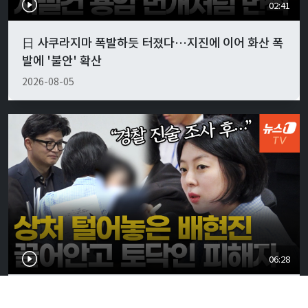
02:41
日 사쿠라지마 폭발하듯 터졌다…지진에 이어 화산 폭
발에 '불안' 확산
2026-08-05
06:28
배현진 "나도 피해자…담당 경찰관, 블로그에 소설처