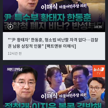
10:36
"'尹 황태자' 한동훈, 형소법 비난할 자격 없다…검찰
권 남용 상징적 인물" [팩트앤뷰 이해식]
12시간 전