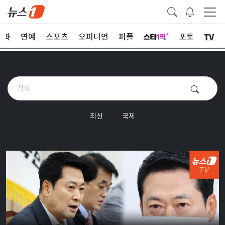
TV
문화
연예
스포츠
오피니언
피플
포토
최신
국제