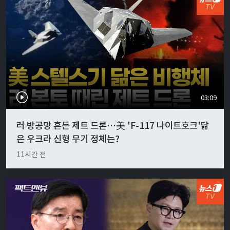
03:09
러 방공망 흔든 제트 드론…美 'F-117 나이트호크'닮
은 우크라 신형 무기 정체는?
11시간 전