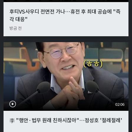
후티VS사우디 전면전 가나…휴전 후 최대 공습에 "즉
각 대응"
방금 전
02:06
李 "행안·법무 원래 친하시잖아"…정성호 '절레절레'