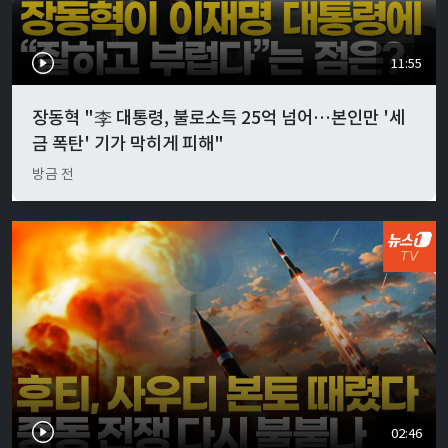
11:55
장동혁 "李 대통령, 불로소득 25억 넘어…본인만 '세
금 폭탄' 기가 막히게 피해"
방금 전
02:46