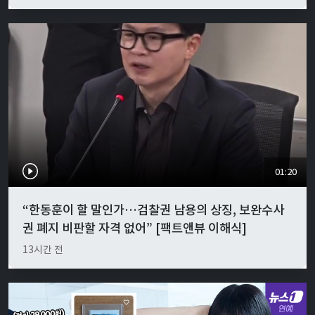
01:20
“한동훈이 할 말인가…검찰권 남용의 상징, 보완수사
권 폐지 비판할 자격 없어” [팩트앤뷰 이해식]
13시간 전