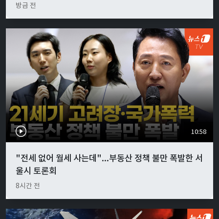
방금 전
10:58
"전세 없어 월세 사는데"...부동산 정책 불만 폭발한 서
울시 토론회
8시간 전