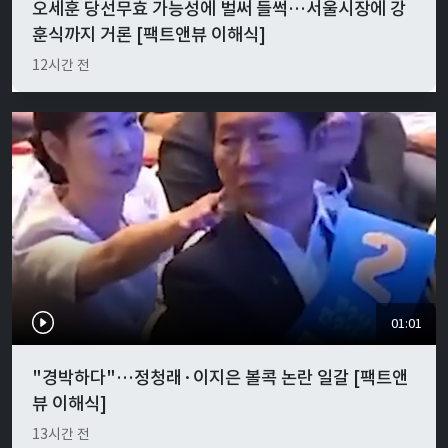
오세훈 당선무효 가능성에 벌써 들썩…서울시장에 강
훈식까지 거론 [팩트앤뷰 이해식]
12시간 전
01:01
"경박하다"…정청래·이지은 볼콕 논란 일갈 [팩트앤
뷰 이해식]
13시간 전