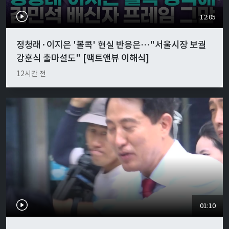
12:05
정청래·이지은 '볼콕' 현실 반응은…"서울시장 보궐
강훈식 출마설도" [팩트앤뷰 이해식]
12시간 전
01:10