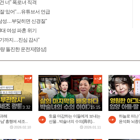
건 너" 폭로녀 직격
에 잘 있어"…유튜브서 언급
㎏ 남성…부딪히면 신경질"
30대 여성 파혼 위기
 여기까지…진심 감사"
차량 돌진한 운전자[영상]
생활/문화
생활/문화
3:32
15:15
사과해
生을 마감하는 이들에게 보내는
하늘로 떠난 
남' 흥행에 세조...
선물...박술녀의 수의(壽衣)...
윤석화 뇌종양
2026.02.10
2026.01.11