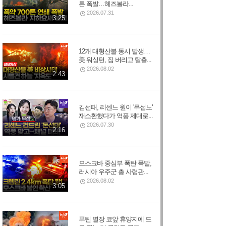
톤 폭발…헤즈볼라...
2026.07.31
3:25
12개 대형산불 동시 발생…
美 워싱턴, 집 버리고 탈출...
2026.08.02
2:43
김선태, 리센느 원이 '무섭노'
재소환했다가 역풍 제대로...
2026.07.30
2:16
모스크바 중심부 폭탄 폭발,
러시아 우주군 총 사령관...
2026.08.02
3:05
푸틴 별장 코앞 휴양지에 드