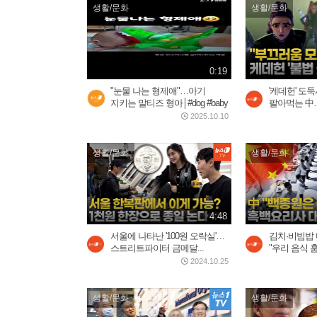
생활/문화
생활/문화
0:19
"눈물 나는 형제애"…아기
'케데헌' 도
지키는 말티즈 형아│#dog #baby
팔아먹는 中…
2025.10.10
생활/문화
생활/문화
4:48
서울에 나타난 '100원 오락실'…
김치·비빔밥
스트리트파이터 금메달...
"우리 음식 훔
2024.10.25
생활/문화
생활/문화