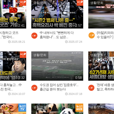
생활/문화
생활/문화
2:41
2:57
둑시청하고 굿즈
中 내부서도 "뻔뻔하게 다
(까칠)치와와도
"한국이...
훔쳐왔냐"…도 넘은...
수 있을까? │#C
2025.08.21
2025.07.24
생활/문화
생활/문화
3:32
0:58
 다 훔쳐놓고…中
수도권 집어 삼킨 '집중호우'...
'천재' 세종
친 한국...
출근길 쏟아 붓는다
털고, 축하
2024.10.07
2024.07.18
생활/문화
생활/문화