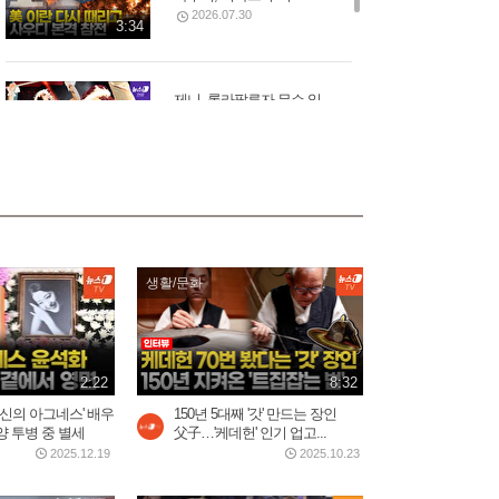
2026.07.30
3:34
제니, 롤라팔루자 무슨 일...
美 혹평에 전 세계 팬들 '난리'
2026.08.04
3:20
생활/문화
2:22
8:32
'신의 아그네스' 배우
150년 5대째 '갓' 만드는 장인
 투병 중 별세
父子…'케데헌' 인기 업고...
2025.12.19
2025.10.23