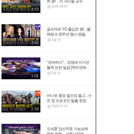
론 쾅!…러 국민들 공포
2026.08.04
3:03
골프채로 YG 출입문 쾅!...블
랙핑크 10주년 행사 팬들...
1일 전
3:52
"경박하다"…정청래·이지은
볼콕 논란 일갈 [팩트앤뷰...
2일 전
1:01
바다로 풍덩 철조망 뚫고...수
천 명 모로코인 탈출 현장
2026.07.31
2:59
오세훈 당선무효 가능성에
벌써 들썩…서울시장에...