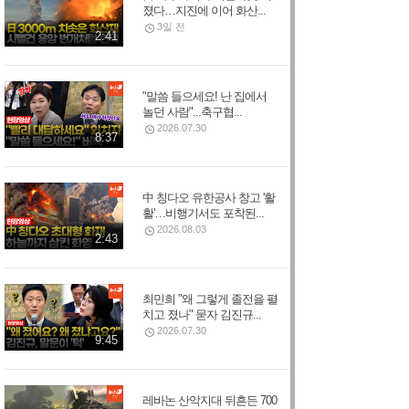
졌다…지진에 이어 화산...
3일 전
2:41
"말씀 들으세요! 난 집에서
놀던 사람"...축구협...
2026.07.30
8:37
中 칭다오 유한공사 창고 '활
활'…비행기서도 포착된...
2026.08.03
2:43
최민희 "왜 그렇게 졸전을 펼
치고 졌나" 묻자 김진규...
2026.07.30
9:45
레바논 산악지대 뒤흔든 700