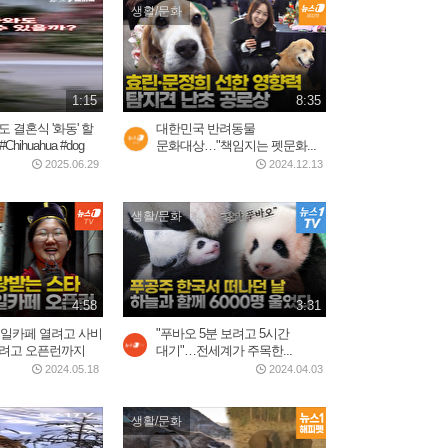
생활/문화
1:15
8:35
 결혼식 '화동' 할
대한민국 반려동물
hihuahua #dog
문화대상…"책임지는 펫문화...
2025.06.29
2024.12.13
생활/문화
4:58
3:31
 생일카페 열려고 사비
"푸바오 5분 보려고 5시간
하려고 오픈런까지
대기"…전세계가 주목한...
2024.05.18
2024.04.03
생활/문화