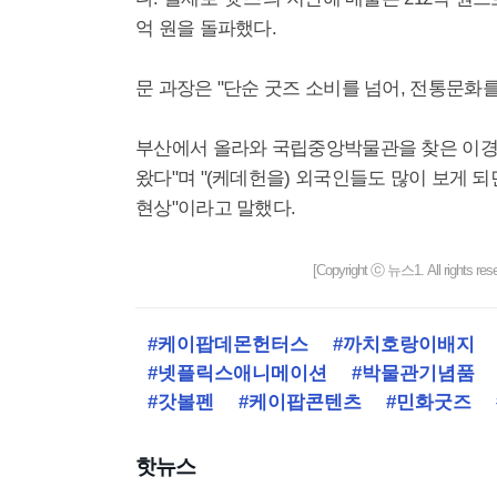
억 원을 돌파했다.
문 과장은 "단순 굿즈 소비를 넘어, 전통문화
부산에서 올라와 국립중앙박물관을 찾은 이경미
왔다"며 "(케데헌을) 외국인들도 많이 보게 되
현상"이라고 말했다.
[Copyright ⓒ 뉴스1. All righ
#케이팝데몬헌터스
#까치호랑이배지
#넷플릭스애니메이션
#박물관기념품
#갓볼펜
#케이팝콘텐츠
#민화굿즈
핫뉴스