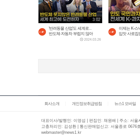
3:02
'반려동물 산업'도 세계로...
이제는 K-
반도체·자동차 부럽지 않아
입맛 사로잡은 
2024.03.26
회사소개
개인정보취급방침
뉴스1 모바일
대표이사/발행인: 이영섭 | 편집인: 채원배 | 주소: 서울시 
고충처리인: 김성환 | 통신판매업신고: 서울종로 0676호 | 
webmaster@news1.kr