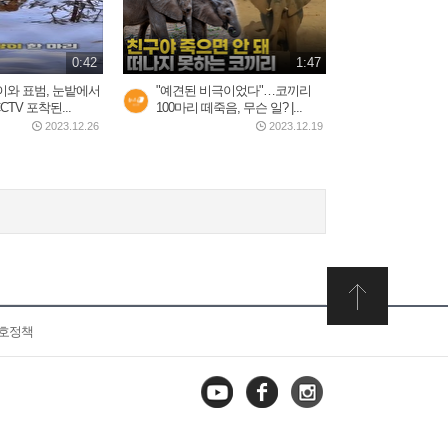
0:42
1:47
이와 표범, 눈밭에서
"예견된 비극이었다"…코끼리
TV 포착된...
100마리 떼죽음, 무슨 일? |...
2023.12.26
2023.12.19
보호정책
유튜브
페이스
인스타
북
그램