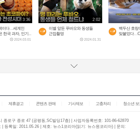
3:36
2:02
스낵이다…세계인
이별 앞둔 푸바오와 동생들
백두산 호랑
한국 과자, 인기...
근접촬영
맞붙었다…CC
2024.03.01
2024.01.31
제휴광고
콘텐츠 판매
기사제보
고충처리
청소년 
종로구 종로 47 (공평동,SC빌딩17층) | 사업자등록번호: 101-86-62870
등록일: 2011.05.26 | 제호: 뉴스1코리아(읽기: 뉴스원코리아) | 문의: