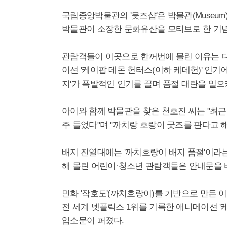
국립중앙박물관의 '뮷즈샵'은 박물관(Museum
박물관이 소장한 문화유산을 모티브로 한 기념
관람객들이 이곳으로 한꺼번에 몰린 이유는 다
이션 '케이팝 데몬 헌터스(이하 케데헌)' 인
지'가 폭발적인 인기를 끌며 품절 대란을 일으
아이와 함께 박물관을 찾은 천호진 씨는 "최근
주 들었다"며 "까치랑 호랑이 굿즈를 판다고 
배지 진열대에는 '까치호랑이 배지 품절'이라는
해 몰린 어린이·청소년 관람객들은 안내문을 
민화 '작호도'(까치호랑이)를 기반으로 만든 
전 세계 넷플릭스 1위를 기록한 애니메이션 '
입소문이 퍼졌다.