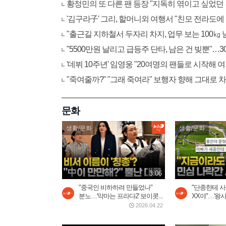
황정민의 또 다른 팬 등장 "지독히 엮이고 싶었던 
'김구라子' 그리, 할머니외 여행서 "친모 전라도
"출근길 지하철서 두자리 차지, 업무 보는 100
"5500만원 날리고 급등주 단타, 남은 건 빚뿐"…
'데뷔 10주년' 임영웅 "20여명의 팬들로 시작해
"죽여줄까?" "그래 죽여라" 보행자 향해 그대로 
문화
생활/문화
생활/문화
3:06
"중국인 비하하려 만들었나"
"단종한테 
분노…'악마는 프라다2' 보이콧...
XX야"…'왕사
2026.04.22