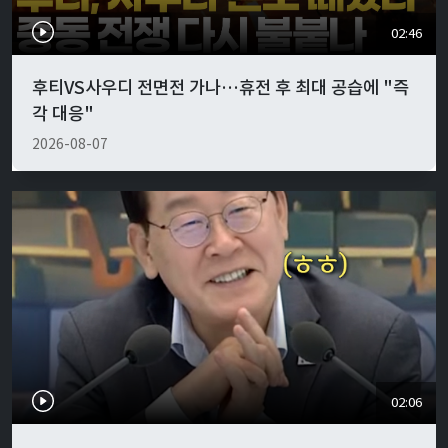
02:46
후티VS사우디 전면전 가나…휴전 후 최대 공습에 "즉
각 대응"
2026-08-07
02:06