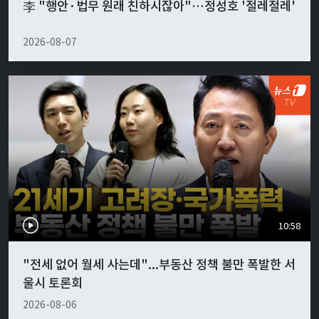
李 "행안·법무 원래 친하시잖아"…정성호 '절레절레'
2026-08-07
10:58
"전세 없어 월세 사는데"...부동산 정책 불만 폭발한 서
울시 토론회
2026-08-06