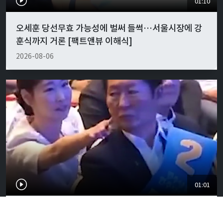
01:10
오세훈 당선무효 가능성에 벌써 들썩…서울시장에 강
훈식까지 거론 [팩트앤뷰 이해식]
2026-08-06
01:01
"경박하다"…정청래·이지은 볼콕 논란 일갈 [팩트앤