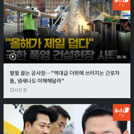
05:36
펄펄 끓는 공사장…"역대급 더위에 쓰러지는 근로자
들, 냄새나도 이해해달라"
22시간 전