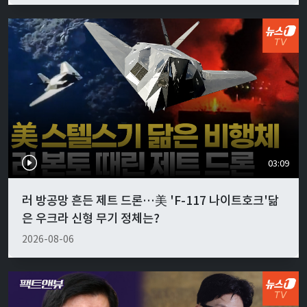
03:09
러 방공망 흔든 제트 드론…美 'F-117 나이트호크'닮
은 우크라 신형 무기 정체는?
2026-08-06