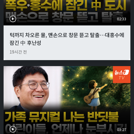
02:33
턱까지 차오른 물, 맨손으로 창문 뜯고 탈출…대홍수에
잠긴 中 후난성
19시간 전
03:27