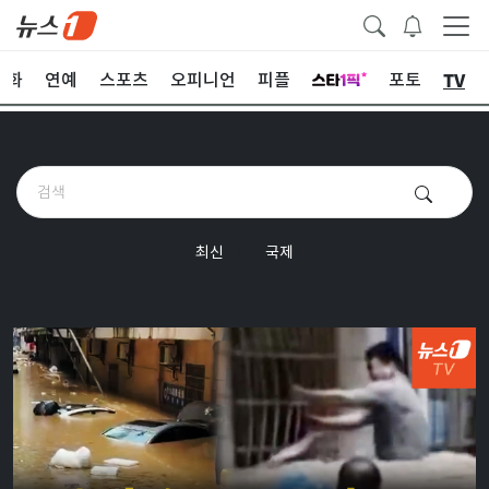
TV
문화
연예
스포츠
오피니언
피플
포토
최신
국제