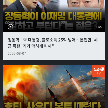
11:55
장동혁 "李 대통령, 불로소득 25억 넘어…본인만 '세
금 폭탄' 기가 막히게 피해"
2026-08-07