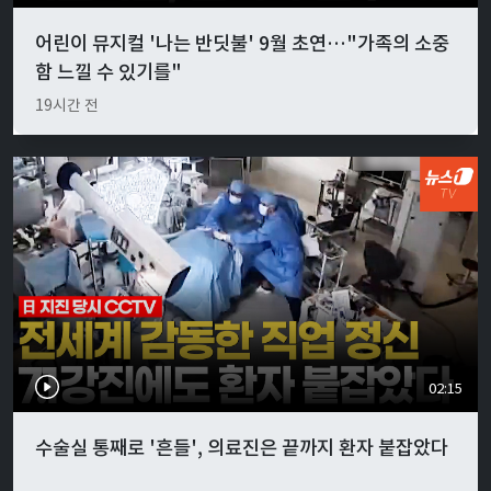
어린이 뮤지컬 '나는 반딧불' 9월 초연…"가족의 소중
함 느낄 수 있기를"
19시간 전
02:15
수술실 통째로 '흔들', 의료진은 끝까지 환자 붙잡았다