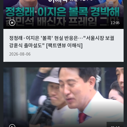
12:05
정청래·이지은 '볼콕' 현실 반응은…"서울시장 보궐
강훈식 출마설도" [팩트앤뷰 이해식]
2026-08-06