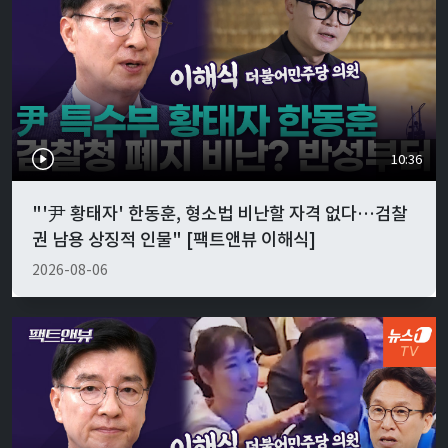
10:36
"'尹 황태자' 한동훈, 형소법 비난할 자격 없다…검찰
권 남용 상징적 인물" [팩트앤뷰 이해식]
2026-08-06