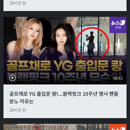
20시간 전
03:52
골프채로 YG 출입문 쾅!...블랙핑크 10주년 행사 팬들
분노 이유는
20시간 전