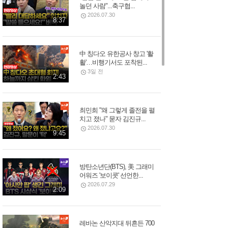
놀던 사람"...축구협...
2026.07.30
8:37
中 칭다오 유한공사 창고 '활
활'…비행기서도 포착된...
3일 전
2:43
최민희 "왜 그렇게 졸전을 펼
치고 졌나" 묻자 김진규...
2026.07.30
9:45
방탄소년단(BTS), 美 그래미
어워즈 '보이콧' 선언한...
2026.07.29
2:09
레바논 산악지대 뒤흔든 700