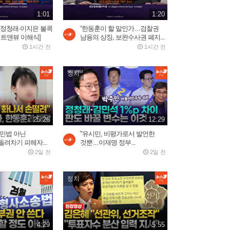
러시아 우주군 총 사령관...
2026.08.02
1:01
1:20
3:05
…정청래·이지은 볼콕
“한동훈이 할 말인가…검찰권
팩트앤뷰 이해식]
남용의 상징, 보완수사권 폐지...
1시간 전
1시간 전
김선태, 리센느 원이 '무섭노'
재소환했다가 역풍 제대로...
2026.07.30
2:16
정치
푸틴 별장 코앞 휴양지에 드
론 쾅!…러 국민들 공포
25:26
12:29
2일 전
3:03
용민법 아닌
"유시민, 비평가로서 발언한
려차기 피해자...
것뿐…이재명 정부...
2일 전
2일 전
바다로 풍덩 철조망 뚫고...수
천 명 모로코인 탈출 현장
정치
2026.07.31
2:59
美, 이란에 '2주 대공습' 카드
4:29
5:55
만지작…"미사일 역량...