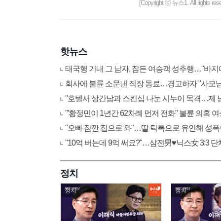
[Copyright ⓒ 뉴스1. All righ
핫뉴스
태국행 기내 그 남자, 잠든 여승객 성추행…"바지
회사에 불륜 소문낸 직장 동료…경고하자 "사모
"호텔서 상간남과 스킨십 나눈 시누이 목격…제 
"'황정민이 1년간 62차례 먼저 전화" 불륜 의혹
"오빠 잠깐 집으로 와"…딸 틱톡으로 유인해 성폭
"10억 버는데 9억 써요?"…삼전男♥닉스女 3:3
정치
정치
정치