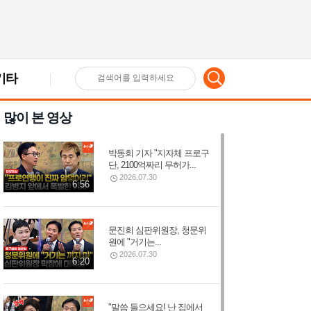
기타
검
많이 본 영상
색
박동희 기자 "지자체 프로구
어
단, 2100억짜리 무허가...
2026.07.30
6:56
입
문진희 심판위원장, 청문위
원에 "거기는...
력
2026.07.30
6:20
"말씀 들으세요! 난 집에서