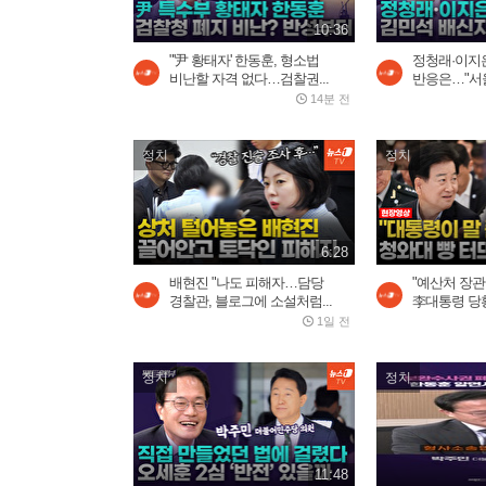
10:36
"'尹 황태자' 한동훈, 형소법
정청래·이지은
비난할 자격 없다…검찰권...
반응은…"서울
14분 전
정치
정치
6:28
배현진 "나도 피해자…담당
"예산처 장관
경찰관, 블로그에 소설처럼...
李대통령 당황
1일 전
정치
정치
11:48