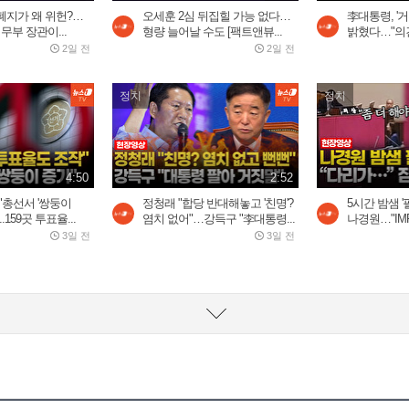
폐지가 왜 위헌?…
오세훈 2심 뒤집힐 가능 없다…
李대통령, '거
무부 장관이...
형량 늘어날 수도 [팩트앤뷰...
밝혔다…"의견
2일 전
2일 전
정치
정치
4:50
2:52
"총선서 '쌍둥이
정청래 "합당 반대해놓고 '친명'?
5시간 밤샘 '
.159곳 투표율...
염치 없어"…강득구 "李대통령...
나경원…"IMF
3일 전
3일 전