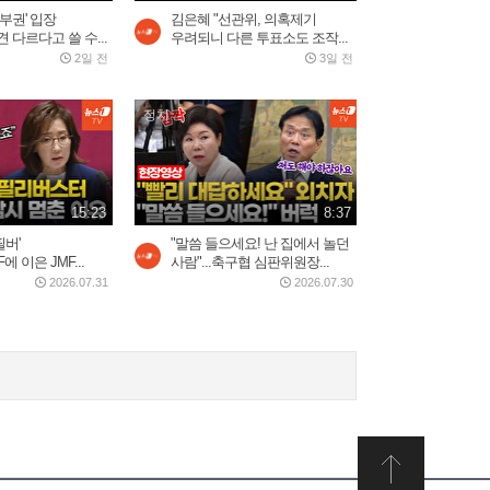
부권' 입장
김은혜 "선관위, 의혹제기
2026.07.30
2:20
 다르다고 쓸 수...
우려되니 다른 투표소도 조작...
2일 전
3일 전
5시간 밤샘 '필버' 나경
정치
원…"IMF에 이은 JMF...
2026.07.31
15:23
15:23
8:37
배현진 "마지막으로 사과 기
회 준다"…홍명보...
필버'
"말씀 들으세요! 난 집에서 놀던
에 이은 JMF...
사람"...축구협 심판위원장...
2026.07.30
8:13
2026.07.31
2026.07.30
트럼프 “이란 두들겨 팰 것”…
사우디, 이라크·후티...
2026.07.30
3:34
쿠웨이트 미군기지 드론 공
습…"마지막 기회" 경고...