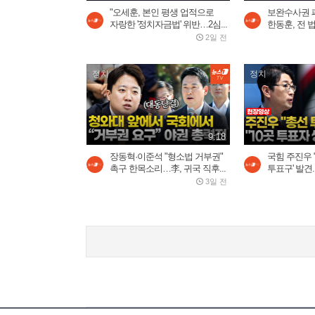
"오세훈, 본인 평생 업적으로
보완수사권 
자랑한 '정치자금법' 위반…2심...
한동훈, 전 법
2일 전
정치
정치
9:18
장동혁·이준석 "형소법 거부권"
국힘 주진우 
촉구 한목소리…李, 귀국 직후...
투표구' 발견..
3일 전