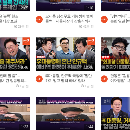
12:05
1:10
 '볼콕' 현실
오세훈 당선무효 가능성에 벌써
"경박하다"
시장 보궐...
들썩…서울시장에 강훈식까지...
논란 일갈 [
29분 전
42분 전
정치
정치
9:46
10:46
한테 말 좀"…
李대통령, 안규백 국방에 "말만
한동훈 "김
시킨 정동영의...
하지 말고 빨리 하라" 질타
이재명법"…돌
1일 전
1일 전
정치
정치
1:23
1:44