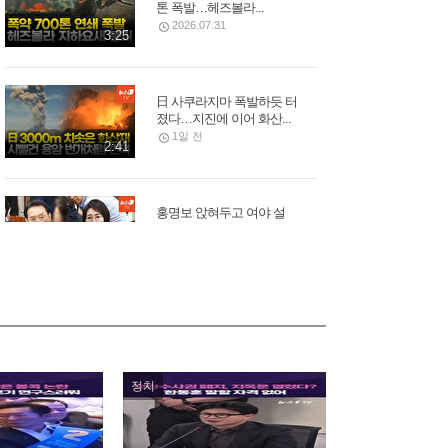
톤 폭발…헤즈볼라...
2026.07.31
3:25
日 사쿠라지마 폭발하듯 터
졌다…지진에 이어 화산...
1일 전
2:41
홍명보 앉혀두고 여야 설
전…김석기, 李 대통령...
2026.07.30
3:31
12개 대형산불 동시 발생…
美 워싱턴, 집 버리고 탈출...
2026.08.02
2:43
정치
모스크바 중심부 폭탄 폭발,