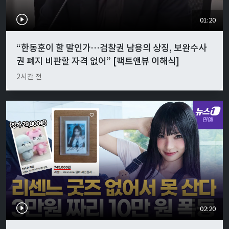
01:20
“한동훈이 할 말인가…검찰권 남용의 상징, 보완수사
권 폐지 비판할 자격 없어” [팩트앤뷰 이해식]
2시간 전
02:20