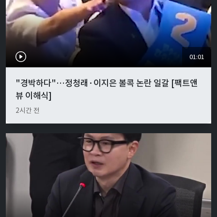
01:01
"경박하다"…정청래·이지은 볼콕 논란 일갈 [팩트앤
뷰 이해식]
2시간 전