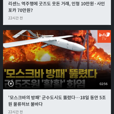
리센느 역주행에 굿즈도 웃돈 거래, 인형 10만원·사인
포카 70만원?
22시간 전
02:56
'모스크바의 방패' 군수도시도 뚫렸다…18일 동안 5조
원 물류허브 불바다
22시간 전