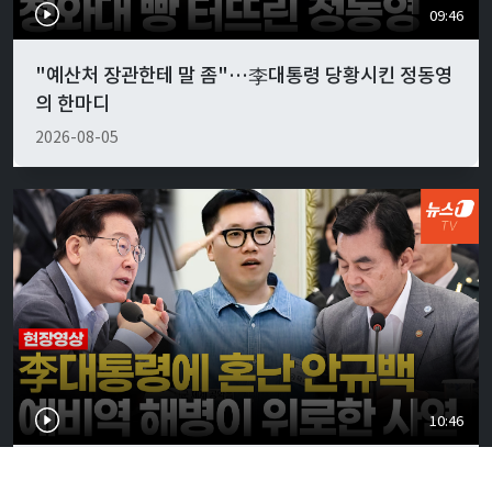
09:46
"예산처 장관한테 말 좀"…李대통령 당황시킨 정동영
의 한마디
2026-08-05
10:46
李대통령, 안규백 국방에 "말만 하지 말고 빨리 하라"