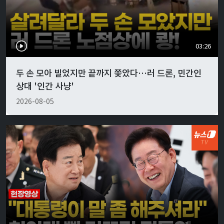
03:26
두 손 모아 빌었지만 끝까지 쫓았다…러 드론, 민간인
상대 '인간 사냥'
2026-08-05