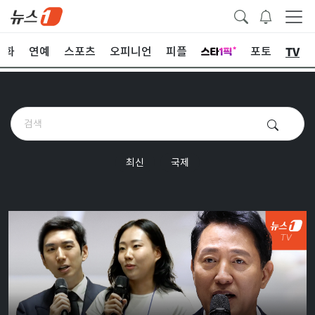
TV
문화
연예
스포츠
오피니언
피플
포토
최신
국제