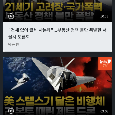
10:58
"전세 없어 월세 사는데"...부동산 정책 불만 폭발한 서
울시 토론회
방금 전
03:09