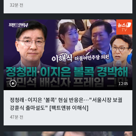
32분 전
12:05
정청래·이지은 '볼콕' 현실 반응은…"서울시장 보궐
강훈식 출마설도" [팩트앤뷰 이해식]
47분 전