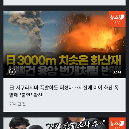
02:41
日 사쿠라지마 폭발하듯 터졌다…지진에 이어 화산 폭
발에 '불안' 확산
23시간 전