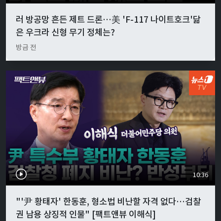
러 방공망 흔든 제트 드론…美 'F-117 나이트호크'닮
은 우크라 신형 무기 정체는?
방금 전
10:36
"'尹 황태자' 한동훈, 형소법 비난할 자격 없다…검찰
권 남용 상징적 인물" [팩트앤뷰 이해식]