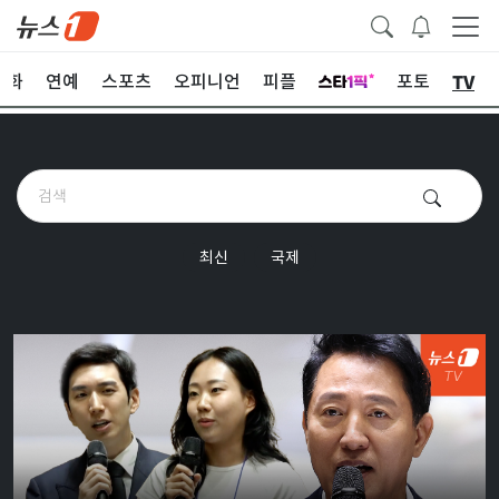
TV
문화
연예
스포츠
오피니언
피플
포토
최신
국제