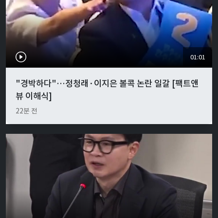
01:01
"경박하다"…정청래·이지은 볼콕 논란 일갈 [팩트앤
뷰 이해식]
22분 전