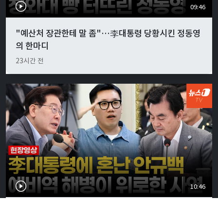
09:46
"예산처 장관한테 말 좀"…李대통령 당황시킨 정동영
의 한마디
23시간 전
10:46
李대통령, 안규백 국방에 "말만 하지 말고 빨리 하라"