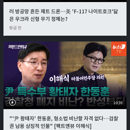
러 방공망 흔든 제트 드론…美 'F-117 나이트호크'닮
은 우크라 신형 무기 정체는?
방금 전
10:36
"'尹 황태자' 한동훈, 형소법 비난할 자격 없다…검찰
권 남용 상징적 인물" [팩트앤뷰 이해식]