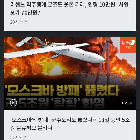
리센느 역주행에 굿즈도 웃돈 거래, 인형 10만원·사인
포카 70만원?
20시간 전
02:56
'모스크바의 방패' 군수도시도 뚫렸다…18일 동안 5조
원 물류허브 불바다
21시간 전