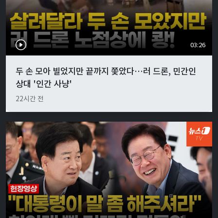
03:26
두 손 모아 빌었지만 끝까지 쫓았다…러 드론, 민간인
상대 '인간 사냥'
22시간 전