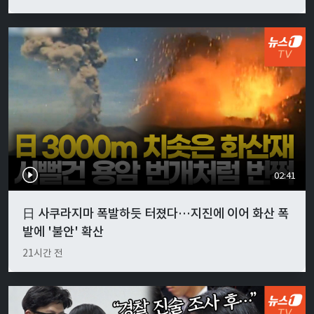
02:41
日 사쿠라지마 폭발하듯 터졌다…지진에 이어 화산 폭
발에 '불안' 확산
21시간 전