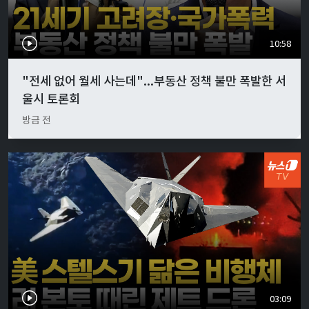
10:58
"전세 없어 월세 사는데"...부동산 정책 불만 폭발한 서
울시 토론회
방금 전
03:09