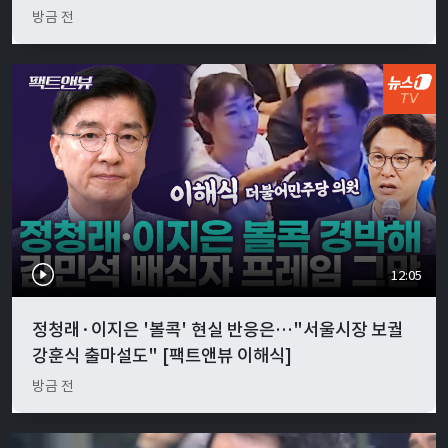
방금 전
12:05
정청래·이지은 '볼콕' 현실 반응은…"서울시장 보궐
강훈식 출마설도" [팩트앤뷰 이해식]
방금 전