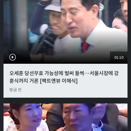
01:10
오세훈 당선무효 가능성에 벌써 들썩…서울시장에 강
훈식까지 거론 [팩트앤뷰 이해식]
방금 전