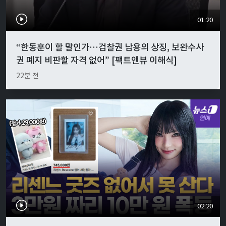
01:20
“한동훈이 할 말인가…검찰권 남용의 상징, 보완수사
권 폐지 비판할 자격 없어” [팩트앤뷰 이해식]
22분 전
02:20