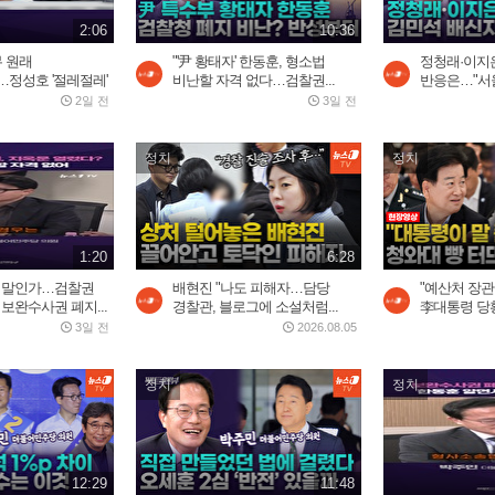
2:06
10:36
무 원래
"'尹 황태자' 한동훈, 형소법
정청래·이지은
정성호 '절레절레'
비난할 자격 없다…검찰권...
반응은…"서울
2일 전
3일 전
정치
정치
1:20
6:28
할 말인가…검찰권
배현진 "나도 피해자…담당
"예산처 장관
 보완수사권 폐지...
경찰관, 블로그에 소설처럼...
李대통령 당황
3일 전
2026.08.05
정치
정치
12:29
11:48