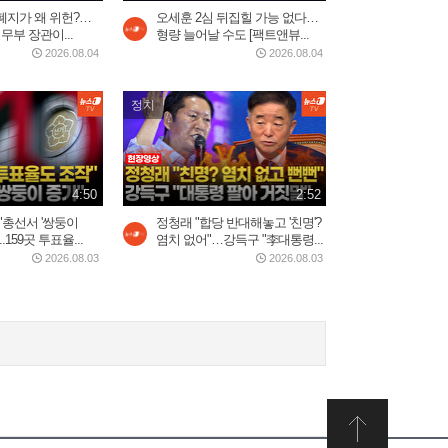
폐지가 왜 위헌?…
오세훈 2심 뒤집힐 가능 없다…
2일 전
2:33
무부 장관이...
형량 늘어날 수도 [팩트앤뷰...
2026.08.04
2026.08.04
중국 현지에서 반응 난리난
정치
장원영 광고
2026.08.03
0:52
4:50
2:52
제니, 롤라팔루자 무슨 일...
美 혹평에 전 세계 팬들 '난리'
"총선서 '쌍둥이
정청래 "합당 반대해놓고 '친명'?
.159곳 투표율...
염치 없어"…강득구 "李대통령...
2026.08.04
3:20
2026.08.03
2026.08.03
美, 이란에 '2주 대공습' 카드
만지작…"미사일 역량...
2026.07.30
2:20
5시간 밤샘 '필버' 나경
원…"IMF에 이은 JMF...