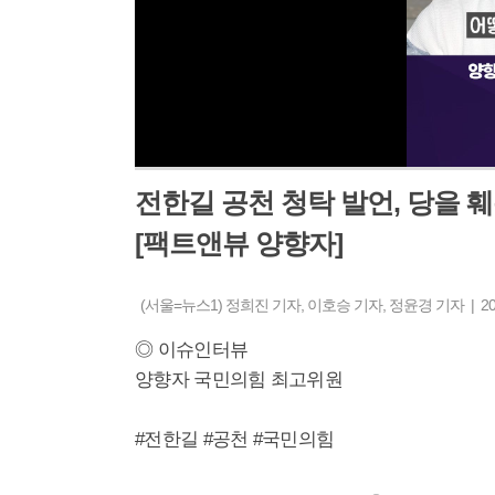
전한길 공천 청탁 발언, 당을 
[팩트앤뷰 양향자]
(서울=뉴스1) 정희진 기자, 이호승 기자, 정윤경 기자 | 2025-
◎ 이슈인터뷰
양향자 국민의힘 최고위원
#전한길 #공천 #국민의힘