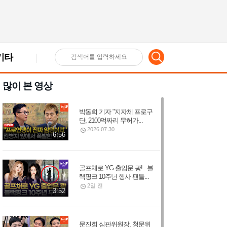
기타
검
많이 본 영상
색
박동희 기자 "지자체 프로구
어
단, 2100억짜리 무허가...
2026.07.30
6:56
입
골프채로 YG 출입문 쾅!...블
랙핑크 10주년 행사 팬들...
력
2일 전
3:52
문진희 심판위원장, 청문위