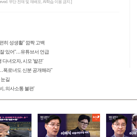
ts reserved. 무단 전재 및 재배포, AI학습 이용 금지.]
편히 성생활" 깜짝 고백
에 잘 있어"…유튜브서 언급
다녀오자, 시모 '발끈'
구…폭로녀도 신분 공개해라"
 눈길
비, 의사소통 불편'
정치
정치