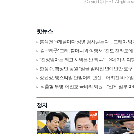
[Copyright ⓒ 뉴스1. All righ
핫뉴스
홍석천 "6개월마다 성병 검사받는다…그래야 맘 
'김구라子' 그리, 할머니외 여행서 "친모 전라도
"친정엄마는 되고 시댁은 안 되냐"…3대 가족 여행 
한정수, 황정민 응원 "얼굴 알려진 연예인만 호
장윤정, 뱅스타일 단발머리 변신…어려진 비주얼
'뇌출혈 투병' 이진호 극비리 퇴원…"신체 일부 마
정치
정치
정치