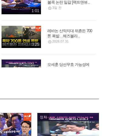
볼콕 논란 일갈 [팩트앤뷰...
3일 전
1:01
레바논 산악지대 뒤흔든 700
톤 폭발…헤즈볼라...
2026.07.31
3:25
오세훈 당선무효 가능성에
벌써 들썩…서울시장에...
3일 전
1:10
12개 대형산불 동시 발생…
美 워싱턴, 집 버리고 탈출...
2026.08.02
2:43
정치
김선태, 리센느 원이 '무섭노'