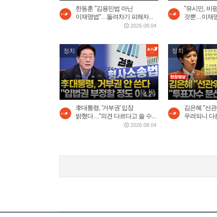
한동훈 "김용민법 아닌
"유시민, 비
이재명법"…돌려차기 피해자...
것뿐…이재명 
2026.08.04
정치
정치
4:29
李대통령, '거부권' 입장
김은혜 "선관
밝혔다…"의견 다르다고 쓸 수...
우려되니 다른
2026.08.04