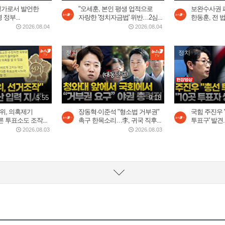
평가로서 발언한
"오세훈, 본인 평생 업적으로
보완수사권 
정부...
자랑한 '정치자금법' 위반…2심...
한동훈, 전 법
2026.08.04
2026.08.04
정치
정치
5:55
9:18
위, 의혹제기
장동혁·이준석 "형소법 거부권"
국힘 주진우 
 투표소도 조작...
촉구 한목소리…李, 귀국 직후...
투표구' 발견..
2026.08.03
2026.08.03