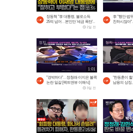
11:55
장동혁 "李 대통령, 불로소득
李 "행안·법
25억 넘어…본인만 '세금 폭탄'...
친하시잖아"…
2일 전
정치
정치
1:01
"경박하다"…정청래·이지은 볼콕
“한동훈이 
논란 일갈 [팩트앤뷰 이해식]
남용의 상징,
3일 전
정치
정치
25:26