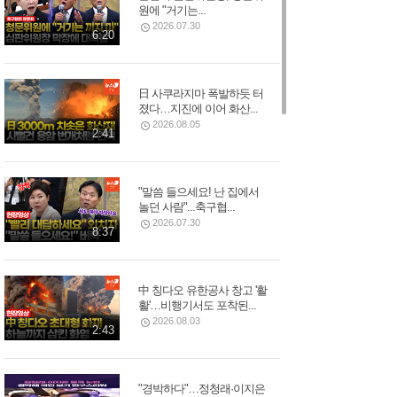
원에 "거기는...
2026.07.30
6:20
日 사쿠라지마 폭발하듯 터
졌다…지진에 이어 화산...
2026.08.05
2:41
"말씀 들으세요! 난 집에서
놀던 사람"...축구협...
2026.07.30
8:37
中 칭다오 유한공사 창고 '활
활'…비행기서도 포착된...
2026.08.03
2:43
"경박하다"…정청래·이지은