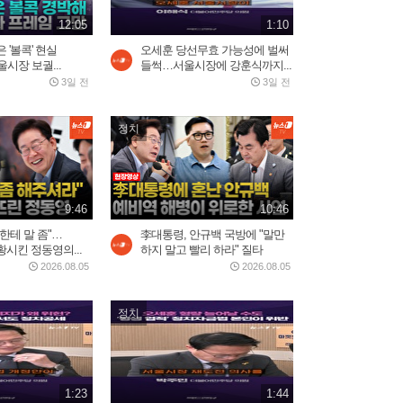
재소환했다가 역풍 제대로...
2026.07.30
12:05
1:10
2:16
 '볼콕' 현실
오세훈 당선무효 가능성에 벌써
시장 보궐...
들썩…서울시장에 강훈식까지...
3일 전
3일 전
모스크바 중심부 폭탄 폭발,
러시아 우주군 총 사령관...
2026.08.02
3:05
정치
푸틴 별장 코앞 휴양지에 드
론 쾅!…러 국민들 공포
9:46
10:46
2026.08.04
3:03
한테 말 좀"…
李대통령, 안규백 국방에 "말만
시킨 정동영의...
하지 말고 빨리 하라" 질타
2026.08.05
2026.08.05
바다로 풍덩 철조망 뚫고...수
천 명 모로코인 탈출 현장
정치
2026.07.31
2:59
턱까지 차오른 물, 맨손으로
1:23
1:44
창문 뜯고 탈출…대홍수에...