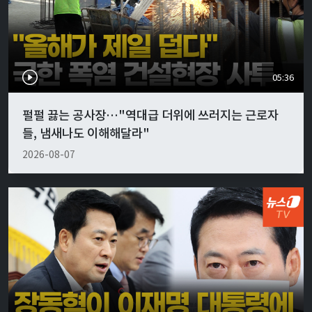
05:36
펄펄 끓는 공사장…"역대급 더위에 쓰러지는 근로자
들, 냄새나도 이해해달라"
2026-08-07