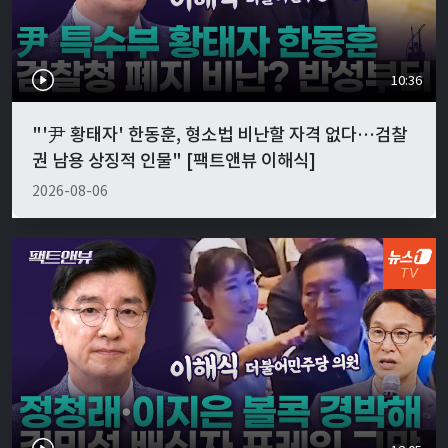
10:36
"'尹 황태자' 한동훈, 형소법 비난할 자격 없다…검찰
권 남용 상징적 인물" [팩트앤뷰 이해식]
2026-08-06