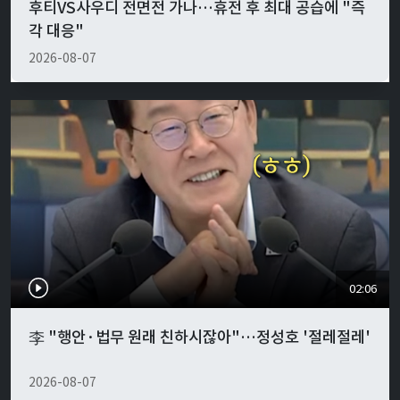
후티VS사우디 전면전 가나…휴전 후 최대 공습에 "즉
각 대응"
2026-08-07
02:06
李 "행안·법무 원래 친하시잖아"…정성호 '절레절레'
2026-08-07