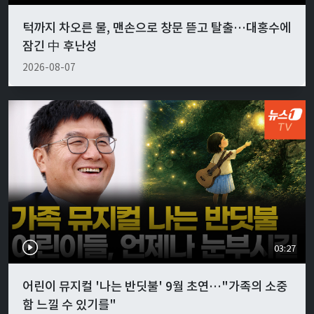
턱까지 차오른 물, 맨손으로 창문 뜯고 탈출…대홍수에
잠긴 中 후난성
2026-08-07
03:27
어린이 뮤지컬 '나는 반딧불' 9월 초연…"가족의 소중
함 느낄 수 있기를"