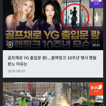
03:52
골프채로 YG 출입문 쾅!...블랙핑크 10주년 행사 팬들
분노 이유는
2026-08-07