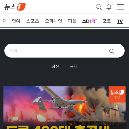
TV
문화
연예
스포츠
오피니언
피플
포토
최신
국제