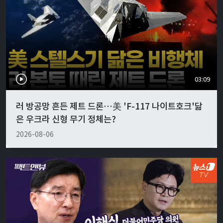
03:09
러 방공망 흔든 제트 드론…美 'F-117 나이트호크'닮
은 우크라 신형 무기 정체는?
2026-08-06