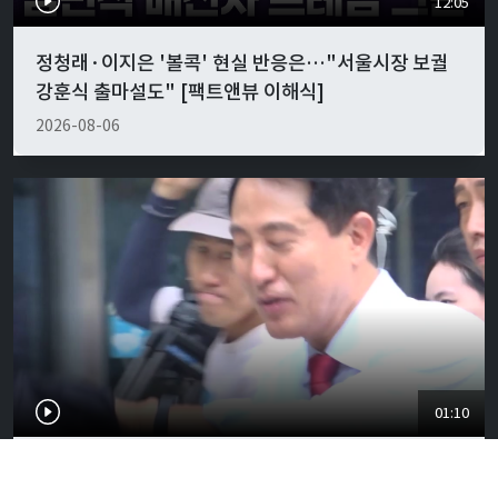
12:05
정청래·이지은 '볼콕' 현실 반응은…"서울시장 보궐
강훈식 출마설도" [팩트앤뷰 이해식]
2026-08-06
01:10
오세훈 당선무효 가능성에 벌써 들썩…서울시장에 강