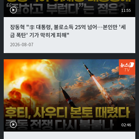
11:55
장동혁 "李 대통령, 불로소득 25억 넘어…본인만 '세
금 폭탄' 기가 막히게 피해"
2026-08-07
02:46