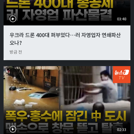
03:48
우크라 드론 400대 퍼부었다…러 자영업자 연쇄파산
오나?
방금 전
02:33