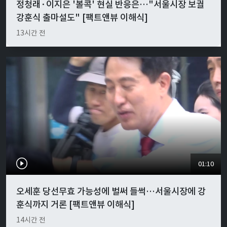
정청래·이지은 '볼콕' 현실 반응은…"서울시장 보궐
강훈식 출마설도" [팩트앤뷰 이해식]
13시간 전
01:10
오세훈 당선무효 가능성에 벌써 들썩…서울시장에 강
훈식까지 거론 [팩트앤뷰 이해식]
14시간 전