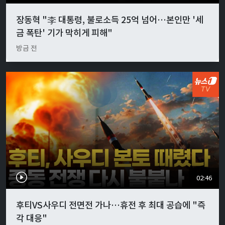
장동혁 "李 대통령, 불로소득 25억 넘어…본인만 '세
금 폭탄' 기가 막히게 피해"
방금 전
02:46
후티VS사우디 전면전 가나…휴전 후 최대 공습에 "즉
각 대응"