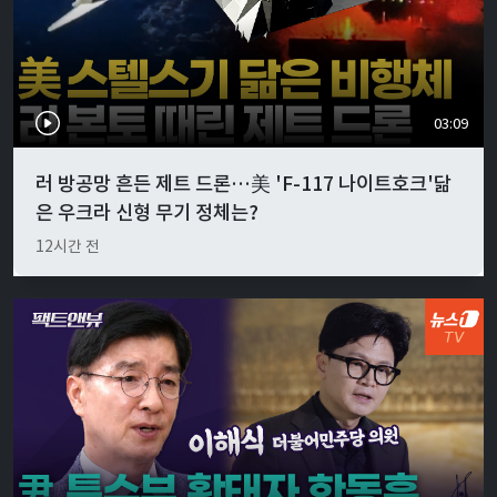
03:09
러 방공망 흔든 제트 드론…美 'F-117 나이트호크'닮
은 우크라 신형 무기 정체는?
12시간 전