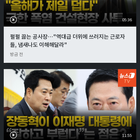
05:36
펄펄 끓는 공사장…"역대급 더위에 쓰러지는 근로자
들, 냄새나도 이해해달라"
방금 전
11:55