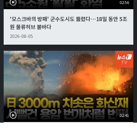
02:56
'모스크바의 방패' 군수도시도 뚫렸다…18일 동안 5조
원 물류허브 불바다
2026-08-05
02:41
日 사쿠라지마 폭발하듯 터졌다…지진에 이어 화산 폭