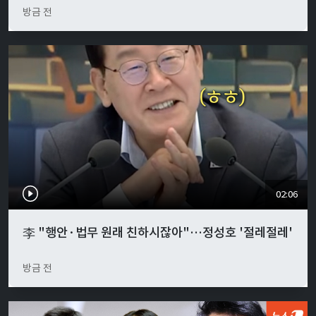
방금 전
02:06
李 "행안·법무 원래 친하시잖아"…정성호 '절레절레'
방금 전