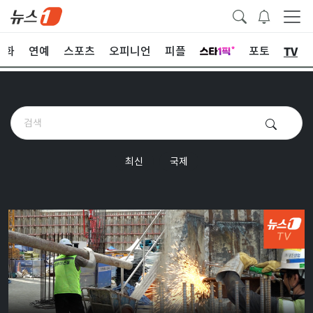
TV
문화
연예
스포츠
오피니언
피플
포토
최신
국제