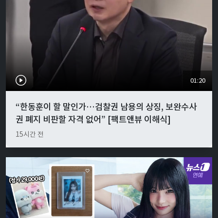
01:20
“한동훈이 할 말인가…검찰권 남용의 상징, 보완수사
권 폐지 비판할 자격 없어” [팩트앤뷰 이해식]
15시간 전