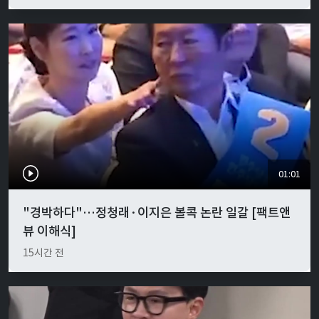
01:01
"경박하다"…정청래·이지은 볼콕 논란 일갈 [팩트앤
뷰 이해식]
15시간 전