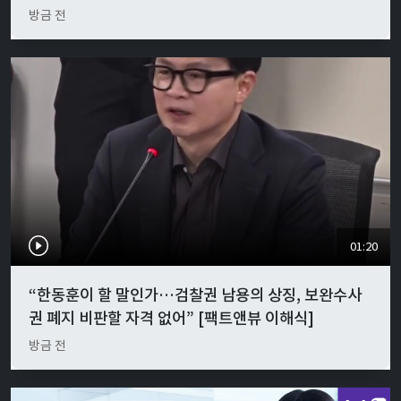
방금 전
01:20
“한동훈이 할 말인가…검찰권 남용의 상징, 보완수사
권 폐지 비판할 자격 없어” [팩트앤뷰 이해식]
방금 전