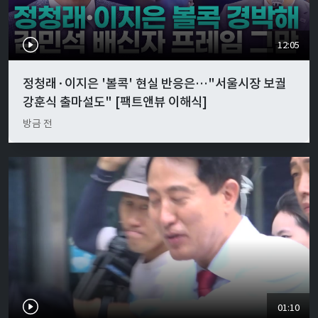
12:05
정청래·이지은 '볼콕' 현실 반응은…"서울시장 보궐
강훈식 출마설도" [팩트앤뷰 이해식]
방금 전
01:10