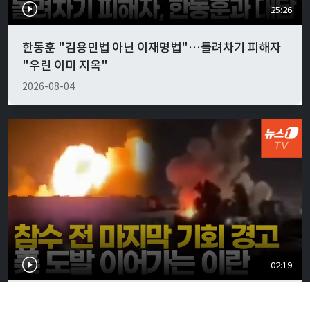
25:26
한동훈 "김용민법 아닌 이재명법"…돌려차기 피해자
"우린 이미 지옥"
2026-08-04
02:19
쿠웨이트 미군기지 드론 공습…"마지막 기회" 경고,