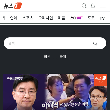
TV
문화
연예
스포츠
오피니언
피플
포토
최신
국제