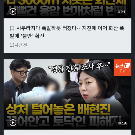
02:41
日 사쿠라지마 폭발하듯 터졌다…지진에 이어 화산 폭
발에 '불안' 확산
13시간 전
06:28