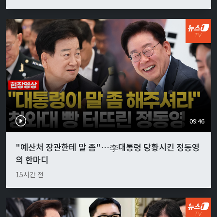
09:46
"예산처 장관한테 말 좀"…李대통령 당황시킨 정동영
의 한마디
15시간 전