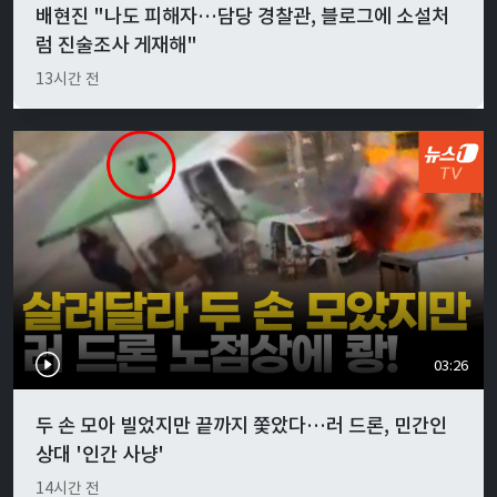
배현진 "나도 피해자…담당 경찰관, 블로그에 소설처
럼 진술조사 게재해"
13시간 전
03:26
두 손 모아 빌었지만 끝까지 쫓았다…러 드론, 민간인
상대 '인간 사냥'
14시간 전