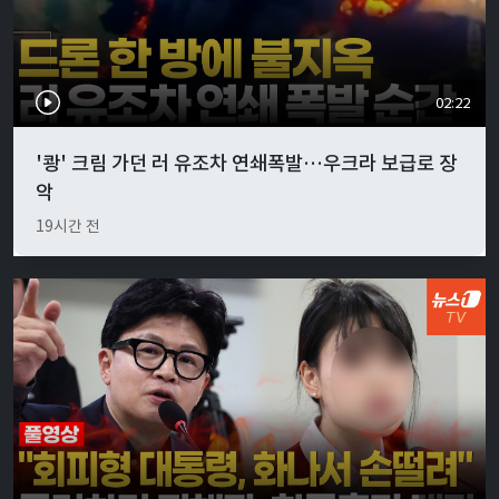
02:22
'쾅' 크림 가던 러 유조차 연쇄폭발…우크라 보급로 장
악
19시간 전