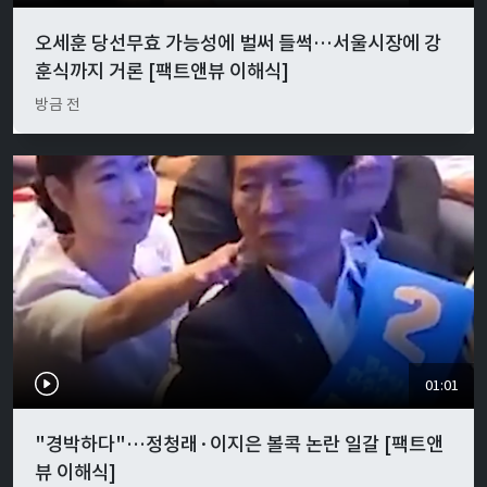
오세훈 당선무효 가능성에 벌써 들썩…서울시장에 강
훈식까지 거론 [팩트앤뷰 이해식]
방금 전
01:01
"경박하다"…정청래·이지은 볼콕 논란 일갈 [팩트앤
뷰 이해식]