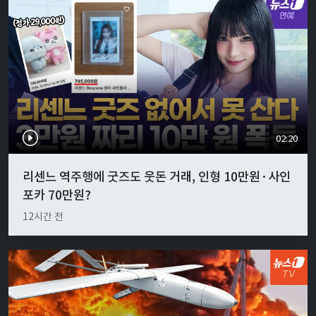
02:20
리센느 역주행에 굿즈도 웃돈 거래, 인형 10만원·사인
포카 70만원?
12시간 전