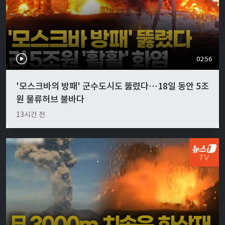
02:56
'모스크바의 방패' 군수도시도 뚫렸다…18일 동안 5조
원 물류허브 불바다
13시간 전