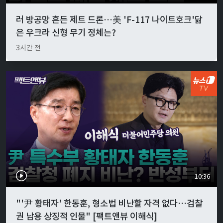
러 방공망 흔든 제트 드론…美 'F-117 나이트호크'닮
은 우크라 신형 무기 정체는?
3시간 전
10:36
"'尹 황태자' 한동훈, 형소법 비난할 자격 없다…검찰
권 남용 상징적 인물" [팩트앤뷰 이해식]