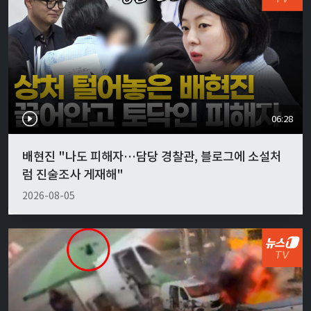
06:28
배현진 "나도 피해자…담당 경찰관, 블로그에 소설처
럼 진술조사 게재해"
2026-08-05