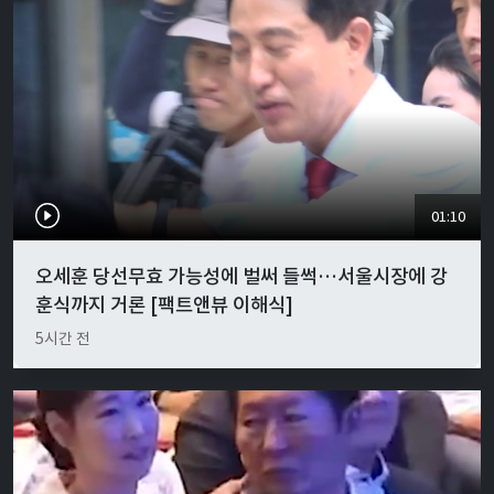
01:10
오세훈 당선무효 가능성에 벌써 들썩…서울시장에 강
훈식까지 거론 [팩트앤뷰 이해식]
5시간 전