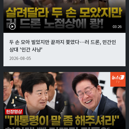
03:26
두 손 모아 빌었지만 끝까지 쫓았다…러 드론, 민간인
상대 '인간 사냥'
2026-08-05