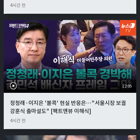
4시간 전
12:05
정청래·이지은 '볼콕' 현실 반응은…"서울시장 보궐
강훈식 출마설도" [팩트앤뷰 이해식]
4시간 전