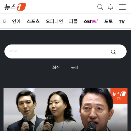
TV
문화
연예
스포츠
오피니언
피플
포토
최신
국제