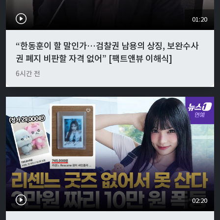
01:20
“한동훈이 할 말인가…검찰권 남용의 상징, 보완수사
권 폐지 비판할 자격 없어” [팩트앤뷰 이해식]
6시간 전
02:20