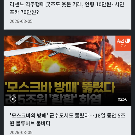
리센느 역주행에 굿즈도 웃돈 거래, 인형 10만원·사인
포카 70만원?
2026-08-05
02:56
'모스크바의 방패' 군수도시도 뚫렸다…18일 동안 5조
원 물류허브 불바다
2026-08-05