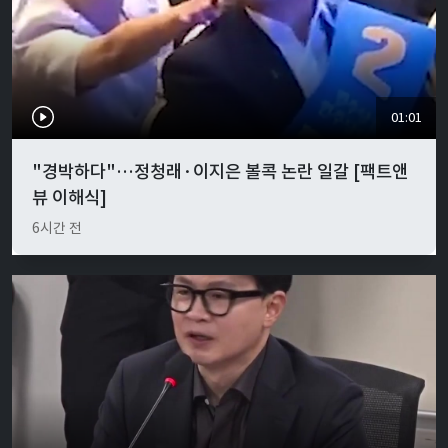
01:01
"경박하다"…정청래·이지은 볼콕 논란 일갈 [팩트앤
뷰 이해식]
6시간 전