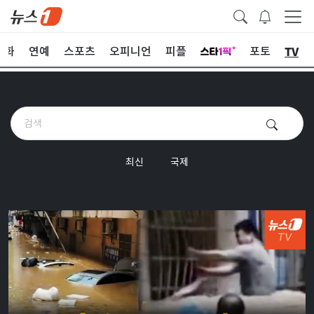
TV
문화
연예
스포츠
오피니언
피플
포토
최신
국제