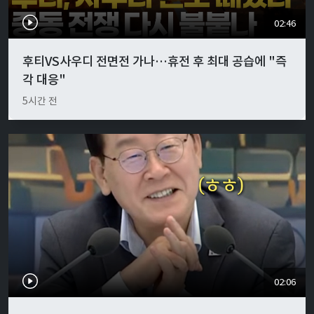
02:46
후티VS사우디 전면전 가나…휴전 후 최대 공습에 "즉
각 대응"
5시간 전
02:06