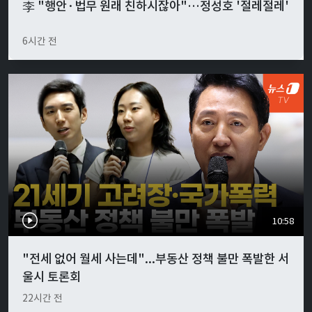
李 "행안·법무 원래 친하시잖아"…정성호 '절레절레'
6시간 전
10:58
"전세 없어 월세 사는데"...부동산 정책 불만 폭발한 서
울시 토론회
22시간 전