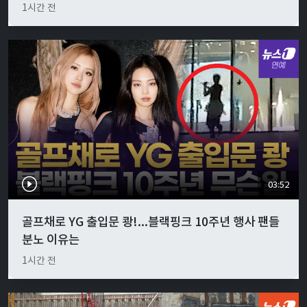
1시간 전
03:52
골프채로 YG 출입문 쾅!...블랙핑크 10주년 행사 팬들
분노 이유는
1시간 전