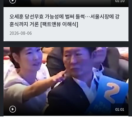
01:10
오세훈 당선무효 가능성에 벌써 들썩…서울시장에 강
훈식까지 거론 [팩트앤뷰 이해식]
2026-08-06
01:01
"경박하다"…정청래·이지은 볼콕 논란 일갈 [팩트앤