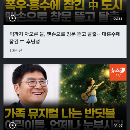
02:33
턱까지 차오른 물, 맨손으로 창문 뜯고 탈출…대홍수에
잠긴 中 후난성
10분 전
03:27