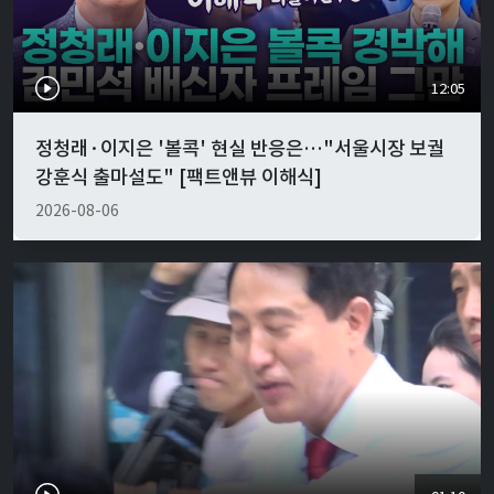
12:05
정청래·이지은 '볼콕' 현실 반응은…"서울시장 보궐
강훈식 출마설도" [팩트앤뷰 이해식]
2026-08-06