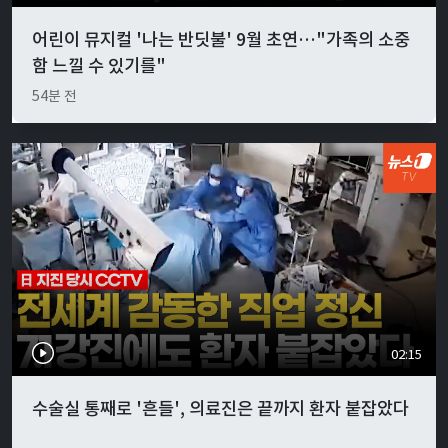
어린이 뮤지컬 '나는 반딧불' 9월 초연…"가족의 소중
함 느낄 수 있기를"
54분 전
02:15
수술실 통째로 '흔들', 의료진은 끝까지 환자 붙잡았다