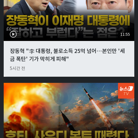
11:55
장동혁 "李 대통령, 불로소득 25억 넘어…본인만 '세
금 폭탄' 기가 막히게 피해"
5시간 전