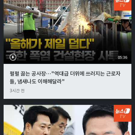
05:36
펄펄 끓는 공사장…"역대급 더위에 쓰러지는 근로자
들, 냄새나도 이해해달라"
3시간 전