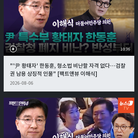
10:36
"'尹 황태자' 한동훈, 형소법 비난할 자격 없다…검찰
권 남용 상징적 인물" [팩트앤뷰 이해식]
2026-08-06