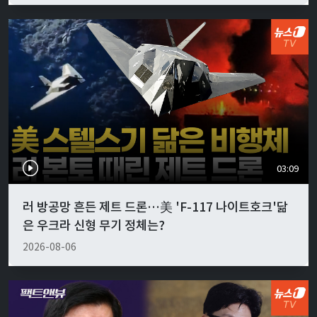
03:09
러 방공망 흔든 제트 드론…美 'F-117 나이트호크'닮
은 우크라 신형 무기 정체는?
2026-08-06