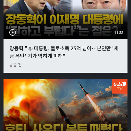
11:55
장동혁 "李 대통령, 불로소득 25억 넘어…본인만 '세
금 폭탄' 기가 막히게 피해"
방금 전