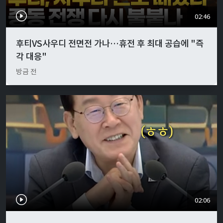
02:46
후티VS사우디 전면전 가나…휴전 후 최대 공습에 "즉
각 대응"
방금 전
02:06