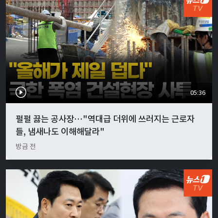
05:36
펄펄 끓는 공사장…"역대급 더위에 쓰러지는 근로자
들, 냄새나도 이해해달라"
방금 전