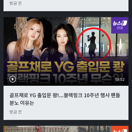
방금 전
03:52
골프채로 YG 출입문 쾅!...블랙핑크 10주년 행사 팬들
분노 이유는
방금 전