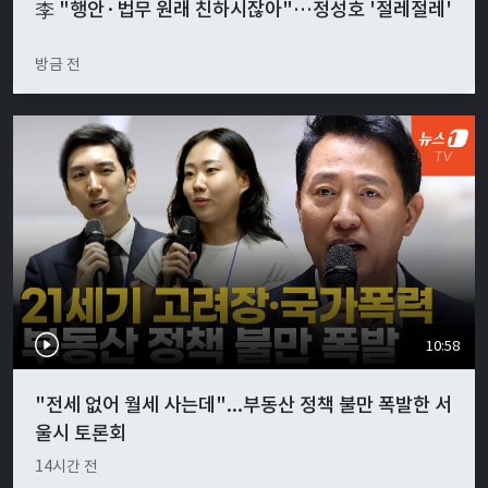
李 "행안·법무 원래 친하시잖아"…정성호 '절레절레'
방금 전
10:58
"전세 없어 월세 사는데"...부동산 정책 불만 폭발한 서
울시 토론회
14시간 전