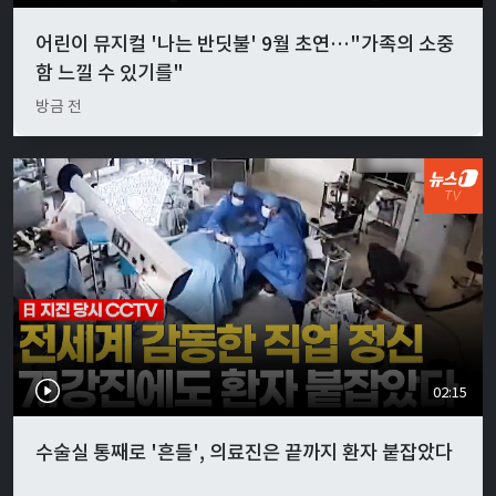
어린이 뮤지컬 '나는 반딧불' 9월 초연…"가족의 소중
함 느낄 수 있기를"
방금 전
02:15
수술실 통째로 '흔들', 의료진은 끝까지 환자 붙잡았다