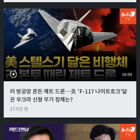
03:09
러 방공망 흔든 제트 드론…美 'F-117 나이트호크'닮
은 우크라 신형 무기 정체는?
17시간 전