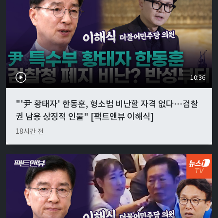
10:36
"'尹 황태자' 한동훈, 형소법 비난할 자격 없다…검찰
권 남용 상징적 인물" [팩트앤뷰 이해식]
18시간 전