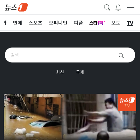
TV
문화
연예
스포츠
오피니언
피플
포토
최신
국제