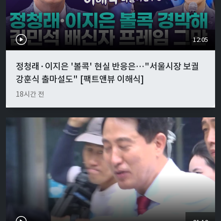
12:05
정청래·이지은 '볼콕' 현실 반응은…"서울시장 보궐
강훈식 출마설도" [팩트앤뷰 이해식]
18시간 전