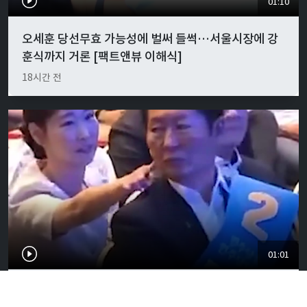
01:10
오세훈 당선무효 가능성에 벌써 들썩…서울시장에 강
훈식까지 거론 [팩트앤뷰 이해식]
18시간 전
01:01
"경박하다"…정청래·이지은 볼콕 논란 일갈 [팩트앤