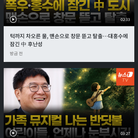
02:33
턱까지 차오른 물, 맨손으로 창문 뜯고 탈출…대홍수에
잠긴 中 후난성
방금 전
03:27