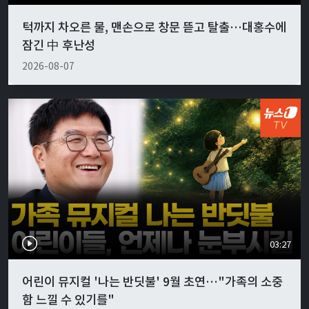
턱까지 차오른 물, 맨손으로 창문 뜯고 탈출…대홍수에
잠긴 中 후난성
2026-08-07
03:27
어린이 뮤지컬 '나는 반딧불' 9월 초연…"가족의 소중
함 느낄 수 있기를"