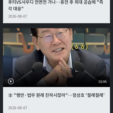
후티VS사우디 전면전 가나…휴전 후 최대 공습에 "즉
각 대응"
2026-08-07
02:06
李 "행안·법무 원래 친하시잖아"…정성호 '절레절레'
2026-08-07