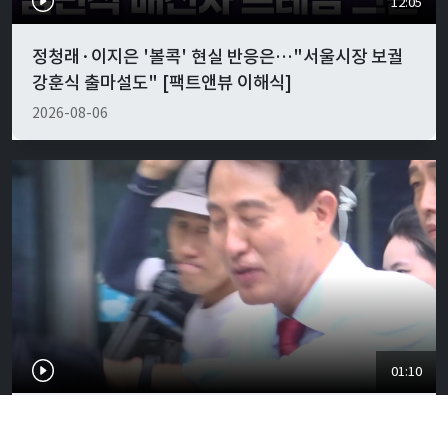
12:05
정청래·이지은 '볼콕' 현실 반응은…"서울시장 보궐
강훈식 출마설도" [팩트앤뷰 이해식]
2026-08-06
01:10
오세훈 당선무효 가능성에 벌써 들썩…서울시장에 강