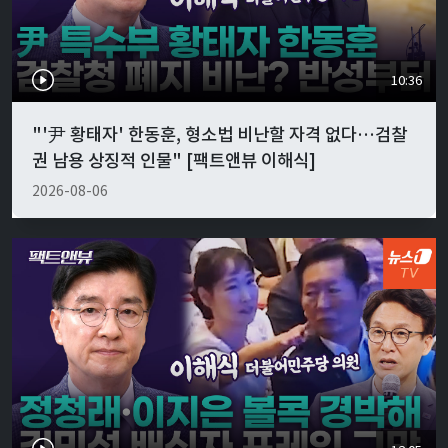
10:36
"'尹 황태자' 한동훈, 형소법 비난할 자격 없다…검찰
권 남용 상징적 인물" [팩트앤뷰 이해식]
2026-08-06