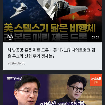
03:09
러 방공망 흔든 제트 드론…美 'F-117 나이트호크'닮
은 우크라 신형 무기 정체는?
2026-08-06