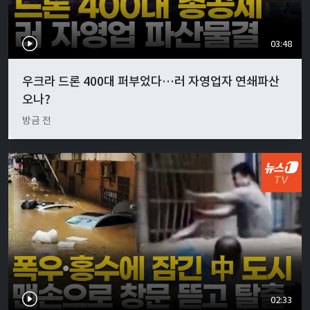
03:48
우크라 드론 400대 퍼부었다…러 자영업자 연쇄파산
오나?
방금 전
02:33