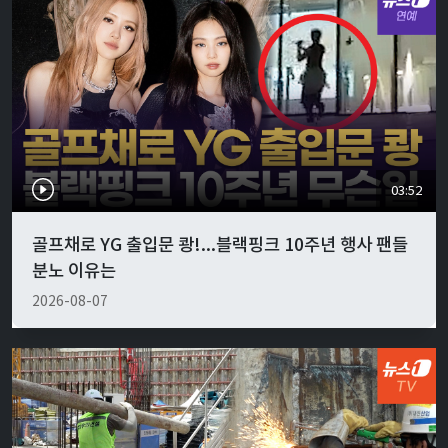
03:52
골프채로 YG 출입문 쾅!...블랙핑크 10주년 행사 팬들
분노 이유는
2026-08-07