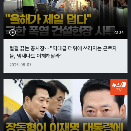
05:36
펄펄 끓는 공사장…"역대급 더위에 쓰러지는 근로자
들, 냄새나도 이해해달라"
2026-08-07