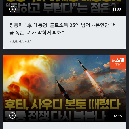
11:55
장동혁 "李 대통령, 불로소득 25억 넘어…본인만 '세
금 폭탄' 기가 막히게 피해"
2026-08-07
02:46