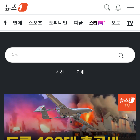
TV
문화
연예
스포츠
오피니언
피플
포토
최신
국제