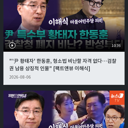
10:36
"'尹 황태자' 한동훈, 형소법 비난할 자격 없다…검찰
권 남용 상징적 인물" [팩트앤뷰 이해식]
2026-08-06