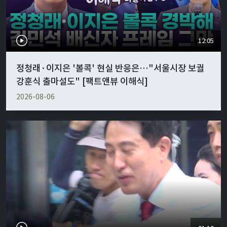
12:05
정청래·이지은 '볼콕' 현실 반응은…"서울시장 보궐
강훈식 출마설도" [팩트앤뷰 이해식]
2026-08-06