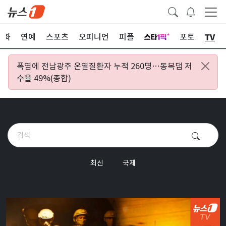
TV
문화
연예
스포츠
오피니언
피플
포토
폭염에 전남광주 온열질환자 누적 260명…동복댐 저
수율 49%(종합)
최신
국제