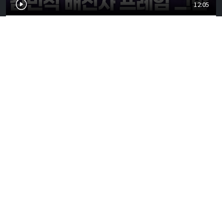
12:05
정청래·이지은 '볼콕' 현실 반응은…"서울시장 보궐
강훈식 출마설도" [팩트앤뷰 이해식]
2026-08-06
01:10
오세훈 당선무효 가능성에 벌써 들썩…서울시장에 강