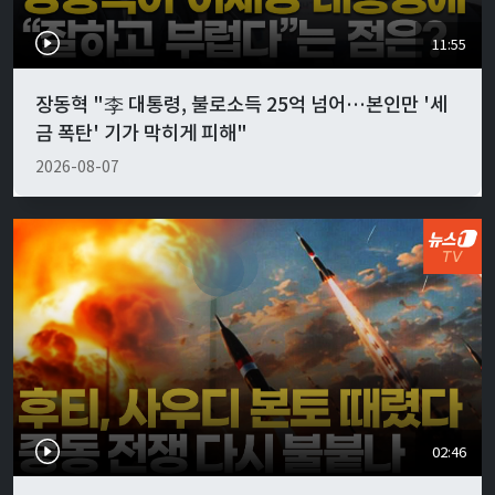
11:55
장동혁 "李 대통령, 불로소득 25억 넘어…본인만 '세
금 폭탄' 기가 막히게 피해"
2026-08-07
02:46