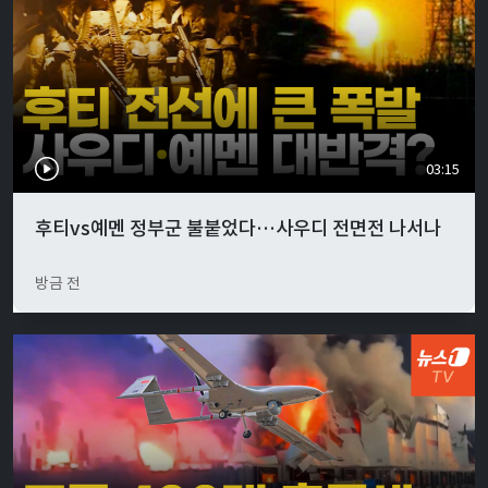
03:15
후티vs예멘 정부군 불붙었다…사우디 전면전 나서나
방금 전