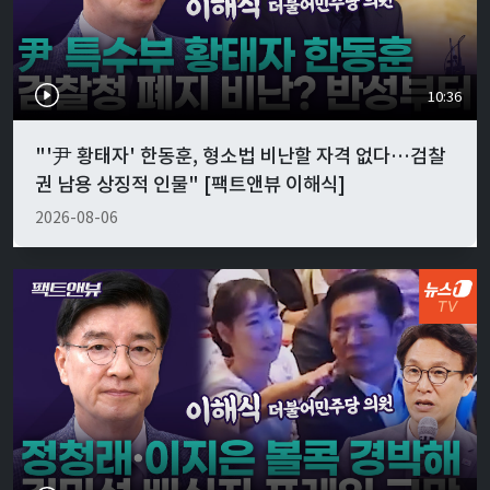
10:36
"'尹 황태자' 한동훈, 형소법 비난할 자격 없다…검찰
권 남용 상징적 인물" [팩트앤뷰 이해식]
2026-08-06