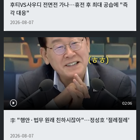
후티VS사우디 전면전 가나…휴전 후 최대 공습에 "즉
각 대응"
2026-08-07
02:06
李 "행안·법무 원래 친하시잖아"…정성호 '절레절레'
2026-08-07