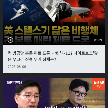
03:09
러 방공망 흔든 제트 드론…美 'F-117 나이트호크'닮
은 우크라 신형 무기 정체는?
2026-08-06