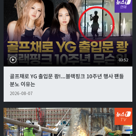
03:52
골프채로 YG 출입문 쾅!...블랙핑크 10주년 행사 팬들
분노 이유는
2026-08-07