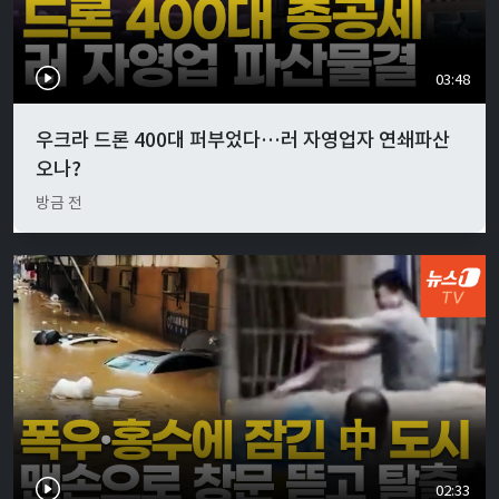
03:48
우크라 드론 400대 퍼부었다…러 자영업자 연쇄파산
오나?
방금 전
02:33