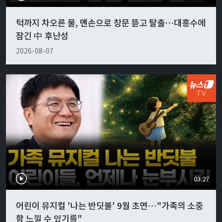
턱까지 차오른 물, 맨손으로 창문 뜯고 탈출…대홍수에
잠긴 中 후난성
2026-08-07
03:27
어린이 뮤지컬 '나는 반딧불' 9월 초연…"가족의 소중
함 느낄 수 있기를"