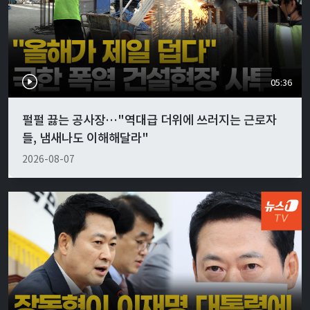
05:36
펄펄 끓는 공사장…"역대급 더위에 쓰러지는 근로자
들, 냄새나도 이해해달라"
2026-08-07