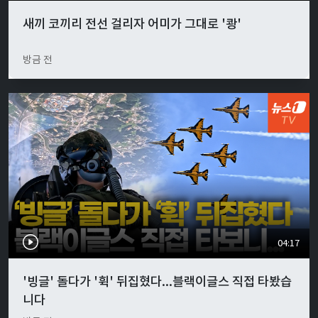
새끼 코끼리 전선 걸리자 어미가 그대로 '쾅'
방금 전
04:17
'빙글' 돌다가 '휙' 뒤집혔다...블랙이글스 직접 타봤습
니다