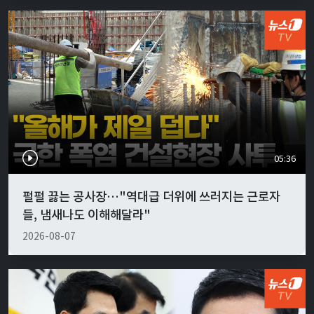
05:36
펄펄 끓는 공사장…"역대급 더위에 쓰러지는 근로자
들, 냄새나도 이해해달라"
2026-08-07