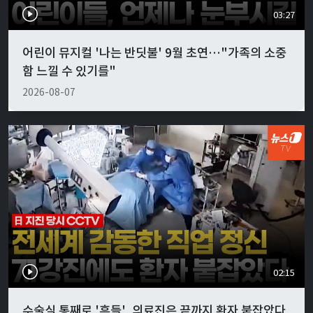
03:27
어린이 뮤지컬 '나는 반딧불' 9월 초연…"가족의 소중
함 느낄 수 있기를"
2026-08-07
02:15
수술실 통째로 '흔들', 의료진은 끝까지 환자 붙잡았다