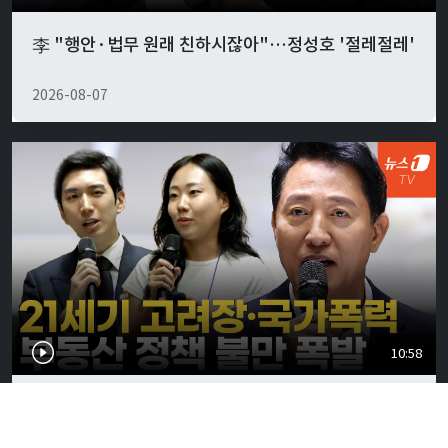
李 "행안·법무 원래 친하시잖아"…정성호 '절레절레'
2026-08-07
10:58
"전세 없어 월세 사는데"...부동산 정책 불만 폭발한 서
울시 토론회