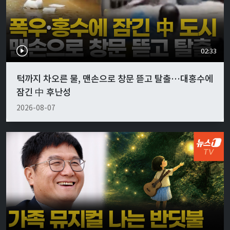
02:33
턱까지 차오른 물, 맨손으로 창문 뜯고 탈출…대홍수에
잠긴 中 후난성
2026-08-07