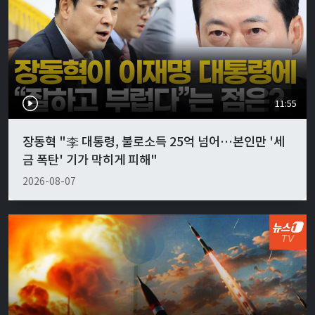
11:55
장동혁 "李 대통령, 불로소득 25억 넘어…본인만 '세
금 폭탄' 기가 막히게 피해"
2026-08-07