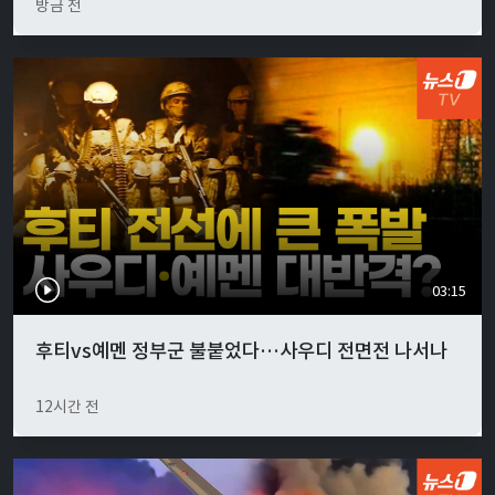
방금 전
03:15
후티vs예멘 정부군 불붙었다…사우디 전면전 나서나
12시간 전