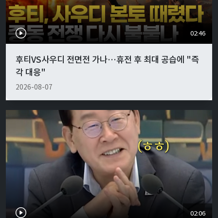
02:46
후티VS사우디 전면전 가나…휴전 후 최대 공습에 "즉
각 대응"
2026-08-07
02:06