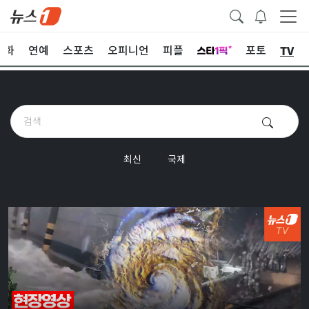
TV
문화
연예
스포츠
오피니언
피플
포토
최신
국제