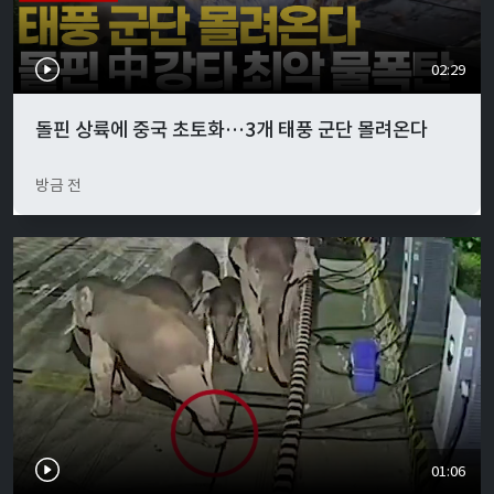
02:29
돌핀 상륙에 중국 초토화…3개 태풍 군단 몰려온다
방금 전
01:06