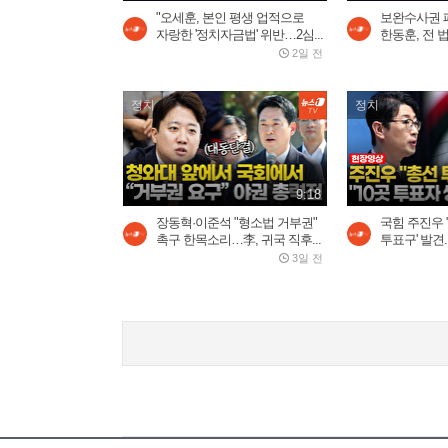
"오세훈, 본인 평생 업적으로
보완수사권 
자랑한 '정치자금법' 위반…2심...
한동훈, 전 법
2일 전
정치
정치
9:18
장동혁·이준석 "형소법 거부권"
국힘 주진우 
촉구 한목소리…李, 귀국 직후...
투표구' 발견..
3일 전