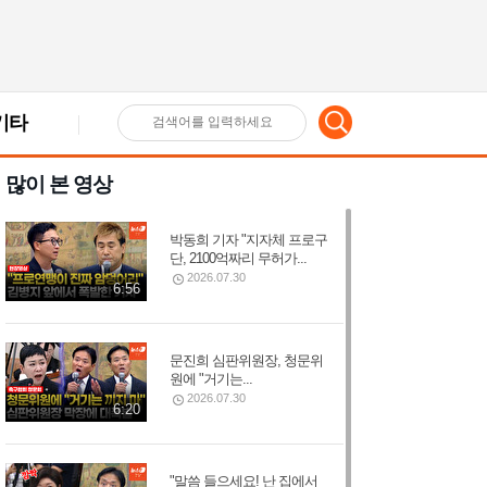
기타
검
많이 본 영상
색
박동희 기자 "지자체 프로구
어
단, 2100억짜리 무허가...
2026.07.30
6:56
입
문진희 심판위원장, 청문위
원에 "거기는...
력
2026.07.30
6:20
"말씀 들으세요! 난 집에서