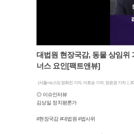
대법원 현장국감, 동물 상임위
너스 요인[팩트앤뷰]
(서울=뉴스1) 정희진 기자, 이호승 기자, 정윤경 기자 | 2025-
◎ 이슈인터뷰
김상일 정치평론가
#현장국감 #대법원 #법사위