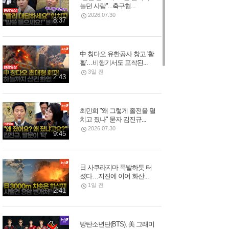
놀던 사람"...축구협...
2026.07.30
8:37
中 칭다오 유한공사 창고 '활
활'…비행기서도 포착된...
3일 전
2:43
최민희 "왜 그렇게 졸전을 펼
치고 졌나" 묻자 김진규...
2026.07.30
9:45
日 사쿠라지마 폭발하듯 터
졌다…지진에 이어 화산...
1일 전
2:41
방탄소년단(BTS), 美 그래미