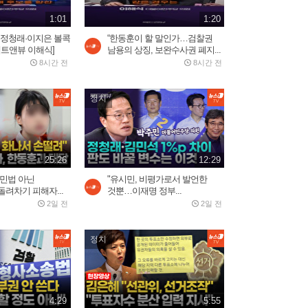
러시아 우주군 총 사령관...
2026.08.02
1:01
1:20
3:05
…정청래·이지은 볼콕
“한동훈이 할 말인가…검찰권
팩트앤뷰 이해식]
남용의 상징, 보완수사권 폐지...
8시간 전
8시간 전
김선태, 리센느 원이 '무섭노'
재소환했다가 역풍 제대로...
2026.07.30
2:16
정치
푸틴 별장 코앞 휴양지에 드
론 쾅!…러 국민들 공포
25:26
12:29
2일 전
3:03
용민법 아닌
"유시민, 비평가로서 발언한
려차기 피해자...
것뿐…이재명 정부...
2일 전
2일 전
바다로 풍덩 철조망 뚫고...수
천 명 모로코인 탈출 현장
정치
2026.07.31
2:59
美, 이란에 '2주 대공습' 카드
4:29
5:55
만지작…"미사일 역량...