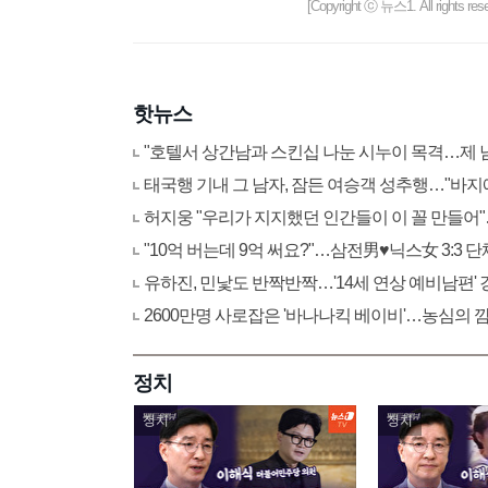
[Copyright ⓒ 뉴스1. All righ
핫뉴스
"호텔서 상간남과 스킨십 나눈 시누이 목격…제 
태국행 기내 그 남자, 잠든 여승객 성추행…"바지
허지웅 "우리가 지지했던 인간들이 이 꼴 만들어
"10억 버는데 9억 써요?"…삼전男♥닉스女 3:3
유하진, 민낯도 반짝반짝…'14세 연상 예비남편'
2600만명 사로잡은 '바나나킥 베이비'…농심의 
정치
정치
정치