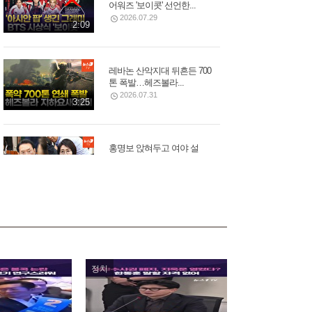
어워즈 '보이콧' 선언한...
2026.07.29
2:09
레바논 산악지대 뒤흔든 700
톤 폭발…헤즈볼라...
2026.07.31
3:25
홍명보 앉혀두고 여야 설
전…김석기, 李 대통령...
2026.07.30
3:31
12개 대형산불 동시 발생…
美 워싱턴, 집 버리고 탈출...
2026.08.02
2:43
정치
모스크바 중심부 폭탄 폭발,