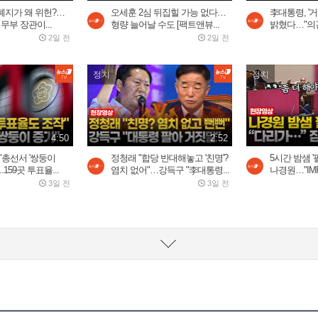
폐지가 왜 위헌?…
오세훈 2심 뒤집힐 가능 없다…
李대통령, '거
무부 장관이...
형량 늘어날 수도 [팩트앤뷰...
밝혔다…"의견
2일 전
2일 전
정치
정치
4:50
2:52
"총선서 '쌍둥이
정청래 "합당 반대해놓고 '친명'?
5시간 밤샘 '
.159곳 투표율...
염치 없어"…강득구 "李대통령...
나경원…"IMF
3일 전
3일 전