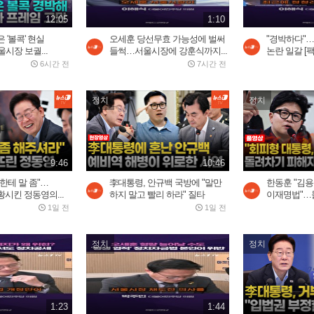
12:05
1:10
 '볼콕' 현실
오세훈 당선무효 가능성에 벌써
"경박하다"
시장 보궐...
들썩…서울시장에 강훈식까지...
논란 일갈 [
6시간 전
7시간 전
정치
정치
9:46
10:46
한테 말 좀"…
李대통령, 안규백 국방에 "말만
한동훈 "김
시킨 정동영의...
하지 말고 빨리 하라" 질타
이재명법"…돌
1일 전
1일 전
정치
정치
1:23
1:44