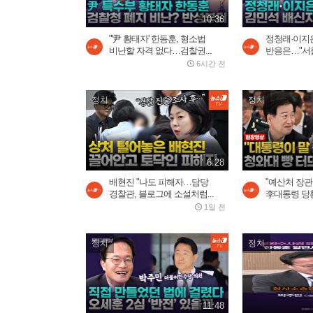
10:36
"'尹 황태자' 한동훈, 형소법
정청래·이지은
비난할 자격 없다…검찰권...
반응은…"서울
6시간 전
정치
정치
6:28
배현진 "나도 피해자…담당
"예산처 장관
경찰관, 블로그에 소설처럼...
李대통령 당황
1일 전
정치
정치
11:48