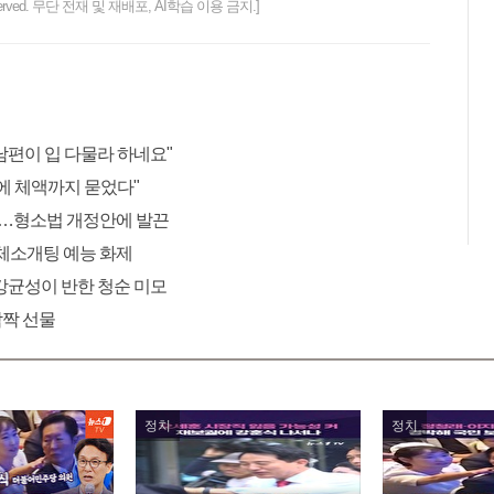
ts reserved. 무단 전재 및 재배포, AI학습 이용 금지.]
남편이 입 다물라 하네요"
에 체액까지 묻었다"
"…형소법 개정안에 발끈
 단체소개팅 예능 화제
 강균성이 반한 청순 미모
깜짝 선물
정치
정치