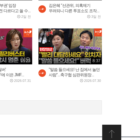
부권' 입장
김은혜 "선관위, 의혹제기
2026.07.30
2:20
 다르다고 쓸 수...
우려되니 다른 투표소도 조작...
2일 전
3일 전
5시간 밤샘 '필버' 나경
정치
원…"IMF에 이은 JMF...
2026.07.31
15:23
15:23
8:37
배현진 "마지막으로 사과 기
회 준다"…홍명보...
필버'
"말씀 들으세요! 난 집에서 놀던
에 이은 JMF...
사람"...축구협 심판위원장...
2026.07.30
8:13
2026.07.31
2026.07.30
트럼프 “이란 두들겨 팰 것”…
사우디, 이라크·후티...
2026.07.30
3:34
쿠웨이트 미군기지 드론 공
습…"마지막 기회" 경고...