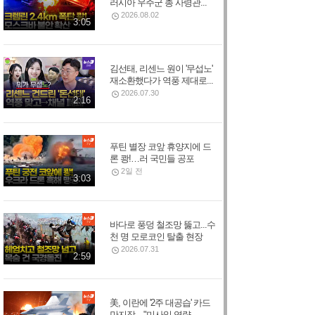
러시아 우주군 총 사령관...
2026.08.02
3:05
김선태, 리센느 원이 '무섭노'
재소환했다가 역풍 제대로...
2026.07.30
2:16
푸틴 별장 코앞 휴양지에 드
론 쾅!…러 국민들 공포
2일 전
3:03
바다로 풍덩 철조망 뚫고...수
천 명 모로코인 탈출 현장
2026.07.31
2:59
美, 이란에 '2주 대공습' 카드
만지작…"미사일 역량...