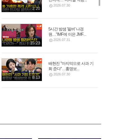
2026.07.30
2:20
5시간 밤샘 '필버' 나경
원…"IMF에 이은 JMF...
2026.07.31
15:23
배현진 "마지막으로 사과 기
회 준다"…홍명보...
2026.07.30
8:13
트럼프 “이란 두들겨 팰 것”…
사우디, 이라크·후티...
2026.07.30
3:34
쿠웨이트 미군기지 드론 공
습…"마지막 기회" 경고...