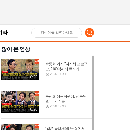
기타
검
많이 본 영상
색
박동희 기자 "지자체 프로구
어
단, 2100억짜리 무허가...
2026.07.30
6:56
입
문진희 심판위원장, 청문위
원에 "거기는...
력
2026.07.30
6:20
"말씀 들으세요! 난 집에서