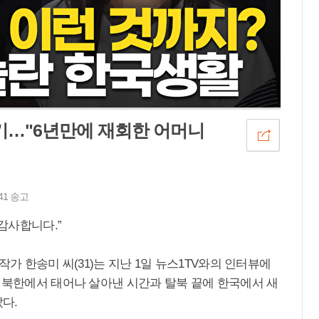
기…"6년만에 재회한 어머니
41 송고
 감사합니다.”
작가 한송미 씨(31)는 지난 1일 뉴스1TV와의 인터뷰에
 북한에서 태어나 살아낸 시간과 탈북 끝에 한국에서 새
았다.