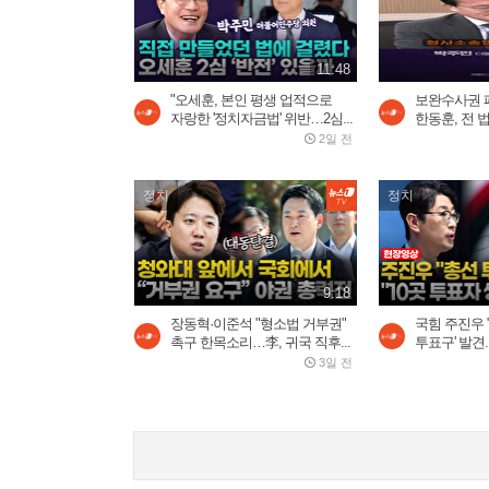
11:48
"오세훈, 본인 평생 업적으로
보완수사권 
자랑한 '정치자금법' 위반…2심...
한동훈, 전 법
2일 전
정치
정치
9:18
장동혁·이준석 "형소법 거부권"
국힘 주진우 
촉구 한목소리…李, 귀국 직후...
투표구' 발견..
3일 전