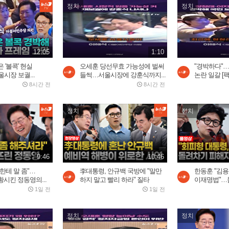
정치
정치
12:05
1:10
 '볼콕' 현실
오세훈 당선무효 가능성에 벌써
"경박하다"
시장 보궐...
들썩…서울시장에 강훈식까지...
논란 일갈 [
8시간 전
8시간 전
정치
정치
9:46
10:46
한테 말 좀"…
李대통령, 안규백 국방에 "말만
한동훈 "김
시킨 정동영의...
하지 말고 빨리 하라" 질타
이재명법"…돌
1일 전
1일 전
정치
정치