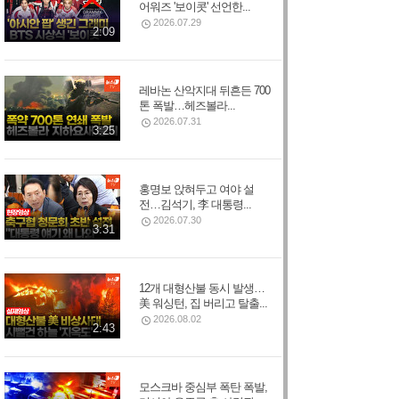
어워즈 '보이콧' 선언한...
2026.07.29
2:09
레바논 산악지대 뒤흔든 700
톤 폭발…헤즈볼라...
2026.07.31
3:25
홍명보 앉혀두고 여야 설
전…김석기, 李 대통령...
2026.07.30
3:31
12개 대형산불 동시 발생…
美 워싱턴, 집 버리고 탈출...
2026.08.02
2:43
모스크바 중심부 폭탄 폭발,