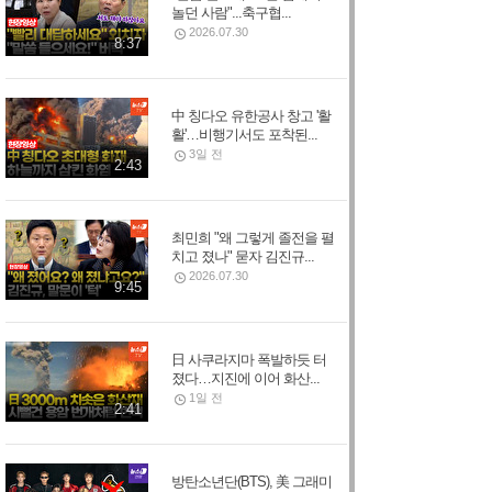
놀던 사람"...축구협...
2026.07.30
8:37
中 칭다오 유한공사 창고 '활
활'…비행기서도 포착된...
3일 전
2:43
최민희 "왜 그렇게 졸전을 펼
치고 졌나" 묻자 김진규...
2026.07.30
9:45
日 사쿠라지마 폭발하듯 터
졌다…지진에 이어 화산...
1일 전
2:41
방탄소년단(BTS), 美 그래미