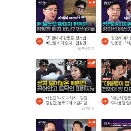
정치
정치
10:36
"'尹 황태자' 한동훈, 형소법
정청래·이지은
비난할 자격 없다…검찰권...
반응은…"서울
8시간 전
정치
정치
6:28
배현진 "나도 피해자…담당
"예산처 장관
경찰관, 블로그에 소설처럼...
李대통령 당황
1일 전
정치
정치