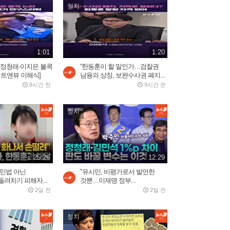
정치
2일 전
2:19
중국 현지에서 반응 난리난
1:01
1:20
장원영 광고
3일 전
…정청래·이지은 볼콕
“한동훈이 할 말인가…검찰권
0:52
팩트앤뷰 이해식]
남용의 상징, 보완수사권 폐지...
9시간 전
9시간 전
정치
25:26
12:29
용민법 아닌
"유시민, 비평가로서 발언한
려차기 피해자...
것뿐…이재명 정부...
2일 전
2일 전
정치