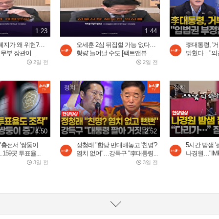
1:23
1:44
폐지가 왜 위헌?…
오세훈 2심 뒤집힐 가능 없다…
李대통령, '거
무부 장관이...
형량 늘어날 수도 [팩트앤뷰...
밝혔다…"의견
2일 전
2일 전
정치
정치
4:50
2:52
"총선서 '쌍둥이
정청래 "합당 반대해놓고 '친명'?
5시간 밤샘 '
.159곳 투표율...
염치 없어"…강득구 "李대통령...
나경원…"IMF
3일 전
3일 전