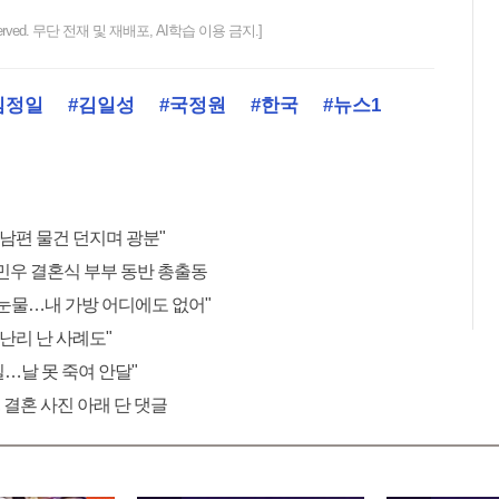
ts reserved. 무단 전재 및 재배포, AI학습 이용 금지.]
김정일
#김일성
#국정원
#한국
#뉴스1
 남편 물건 던지며 광분"
민우 결혼식 부부 동반 총출동
"눈물…내 가방 어디에도 없어"
 난리 난 사례도"
 일…날 못 죽여 안달"
 결혼 사진 아래 단 댓글