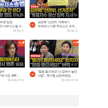
4:29
5:55
부권' 입장
김은혜 "선관위, 의혹제기
 다르다고 쓸 수...
우려되니 다른 투표소도 조작...
2일 전
3일 전
정치
15:23
8:37
필버'
"말씀 들으세요! 난 집에서 놀던
에 이은 JMF...
사람"...축구협 심판위원장...
2026.07.31
2026.07.30