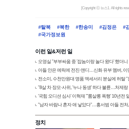
[Copyright ⓒ 뉴스1. All righ
#탈북
#북한
#한송미
#김정은
#
#국가정보원
이런 일&저런 일
오영실 "부부싸움 중 '잡놈이랑 놀다 왔다' 했더니
아들 안은 에릭에 전진·앤디…신화 유부 멤버, 이
전소미, 수천만원대 명품 액세서리 분실에 허탈 
"8살 차 장모·사위, '누나 동생' 하다 불륜…처제랑
'국힘 오디션 심사' 이혁재 "'룸살롱 폭행' 10년전
"남자 바람나 혼자 애 낳았다"…홍서범 아들 전처,
정치