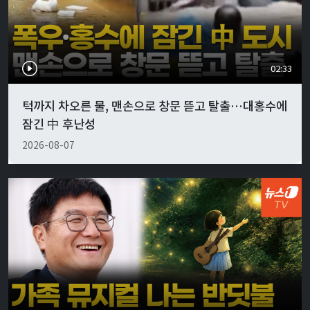
02:33
턱까지 차오른 물, 맨손으로 창문 뜯고 탈출…대홍수에
잠긴 中 후난성
2026-08-07