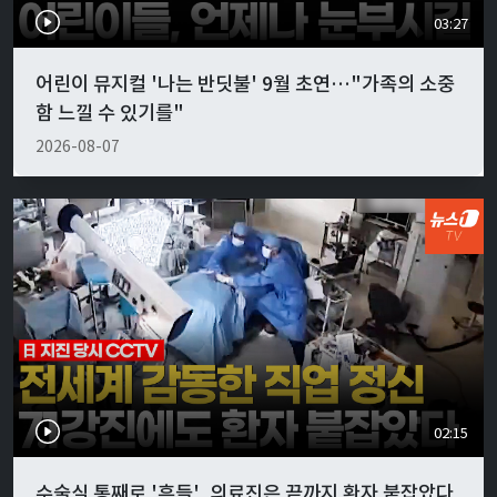
03:27
어린이 뮤지컬 '나는 반딧불' 9월 초연…"가족의 소중
함 느낄 수 있기를"
2026-08-07
02:15
수술실 통째로 '흔들', 의료진은 끝까지 환자 붙잡았다