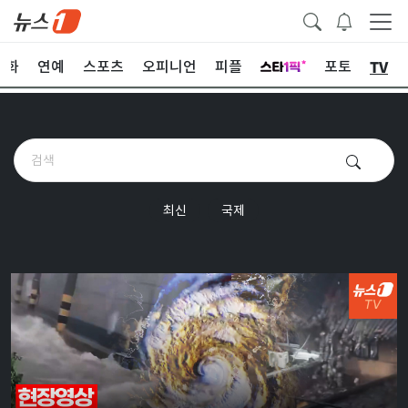
TV
문화
연예
스포츠
오피니언
피플
포토
최신
국제