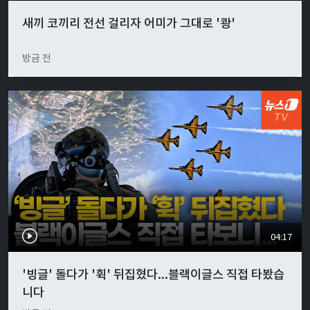
새끼 코끼리 전선 걸리자 어미가 그대로 '쾅'
방금 전
04:17
'빙글' 돌다가 '휙' 뒤집혔다...블랙이글스 직접 타봤습
니다