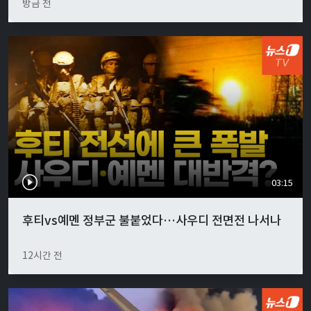
방금 전
03:15
후티vs예멘 정부군 불붙었다…사우디 전면전 나서나
12시간 전