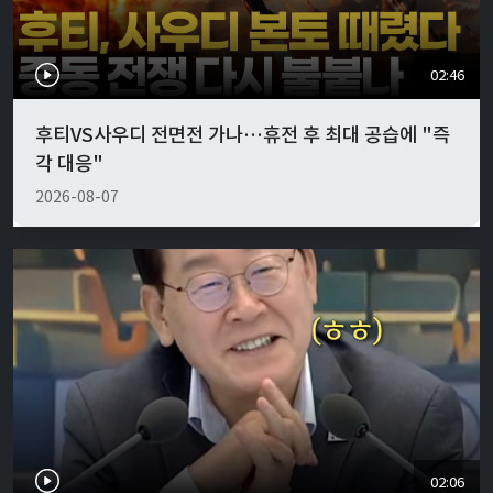
02:46
후티VS사우디 전면전 가나…휴전 후 최대 공습에 "즉
각 대응"
2026-08-07
02:06