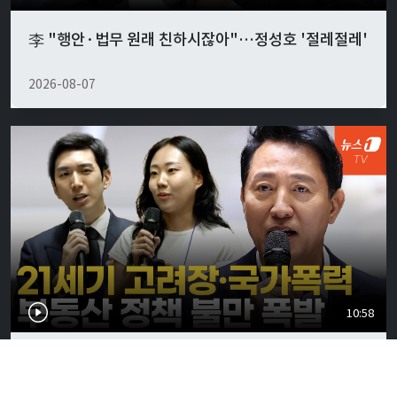
李 "행안·법무 원래 친하시잖아"…정성호 '절레절레'
2026-08-07
10:58
"전세 없어 월세 사는데"...부동산 정책 불만 폭발한 서
울시 토론회