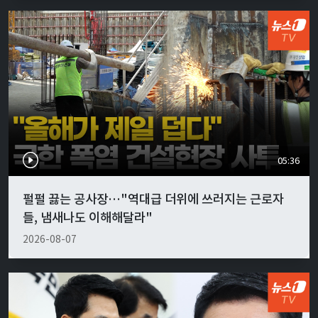
05:36
펄펄 끓는 공사장…"역대급 더위에 쓰러지는 근로자
들, 냄새나도 이해해달라"
2026-08-07