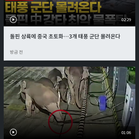
02:29
돌핀 상륙에 중국 초토화…3개 태풍 군단 몰려온다
방금 전
01:06