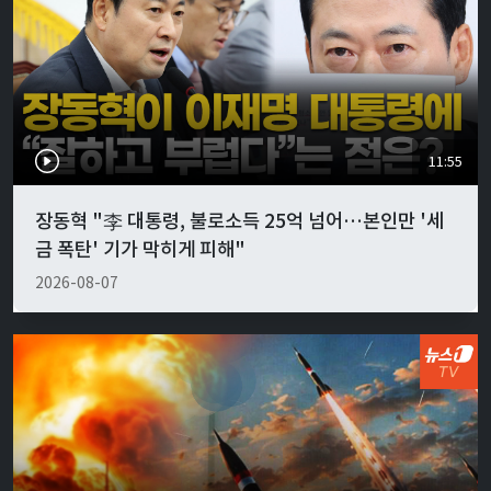
11:55
장동혁 "李 대통령, 불로소득 25억 넘어…본인만 '세
금 폭탄' 기가 막히게 피해"
2026-08-07