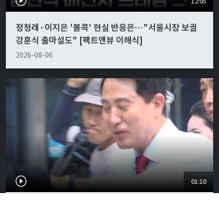
12:05
정청래·이지은 '볼콕' 현실 반응은…"서울시장 보궐
강훈식 출마설도" [팩트앤뷰 이해식]
2026-08-06
01:10
오세훈 당선무효 가능성에 벌써 들썩…서울시장에 강