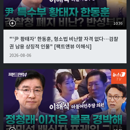
10:36
"'尹 황태자' 한동훈, 형소법 비난할 자격 없다…검찰
권 남용 상징적 인물" [팩트앤뷰 이해식]
2026-08-06