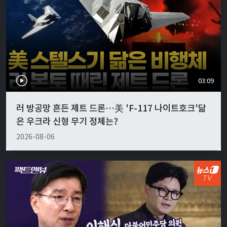
03:09
러 방공망 흔든 제트 드론…美 'F-117 나이트호크'닮
은 우크라 신형 무기 정체는?
2026-08-06