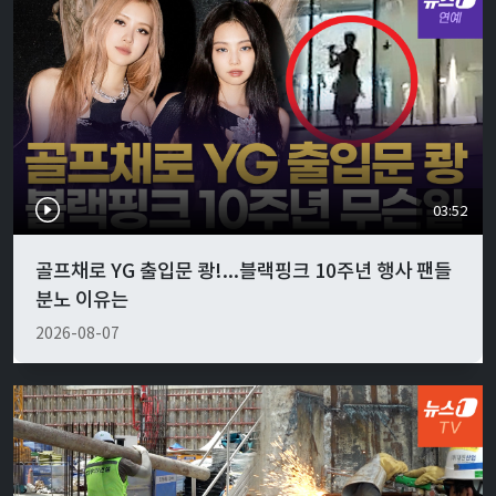
03:52
골프채로 YG 출입문 쾅!...블랙핑크 10주년 행사 팬들
분노 이유는
2026-08-07