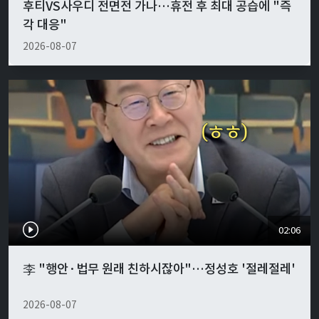
후티VS사우디 전면전 가나…휴전 후 최대 공습에 "즉
각 대응"
2026-08-07
02:06
李 "행안·법무 원래 친하시잖아"…정성호 '절레절레'
2026-08-07