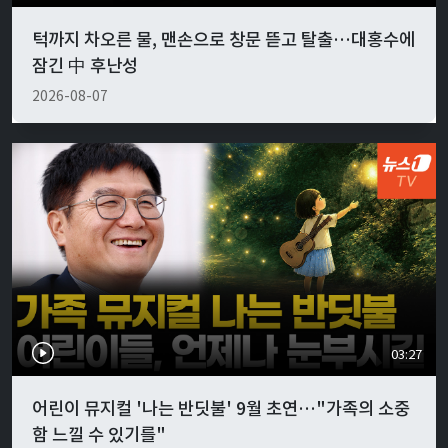
턱까지 차오른 물, 맨손으로 창문 뜯고 탈출…대홍수에
잠긴 中 후난성
2026-08-07
03:27
어린이 뮤지컬 '나는 반딧불' 9월 초연…"가족의 소중
함 느낄 수 있기를"