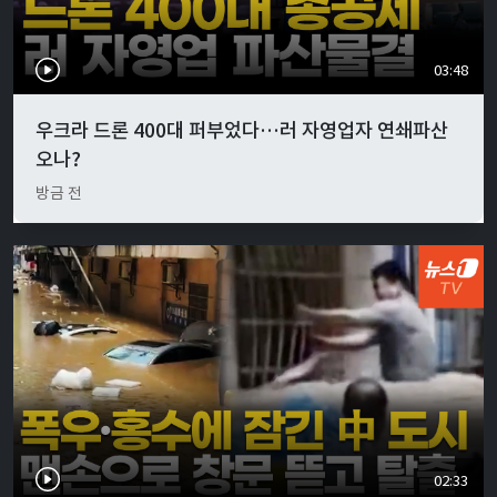
03:48
우크라 드론 400대 퍼부었다…러 자영업자 연쇄파산
오나?
방금 전
02:33