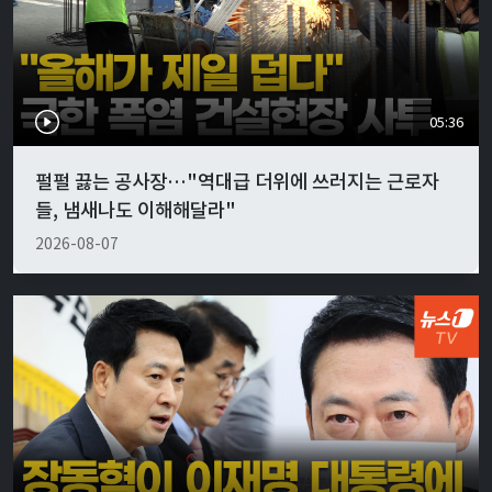
05:36
펄펄 끓는 공사장…"역대급 더위에 쓰러지는 근로자
들, 냄새나도 이해해달라"
2026-08-07