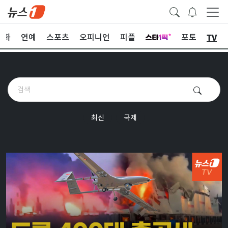
TV
문화
연예
스포츠
오피니언
피플
포토
최신
국제