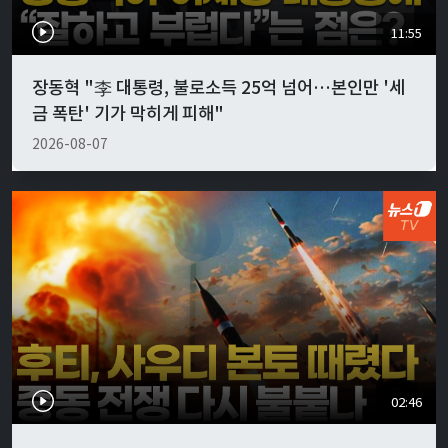
11:55
장동혁 "李 대통령, 불로소득 25억 넘어…본인만 '세
금 폭탄' 기가 막히게 피해"
2026-08-07
02:46