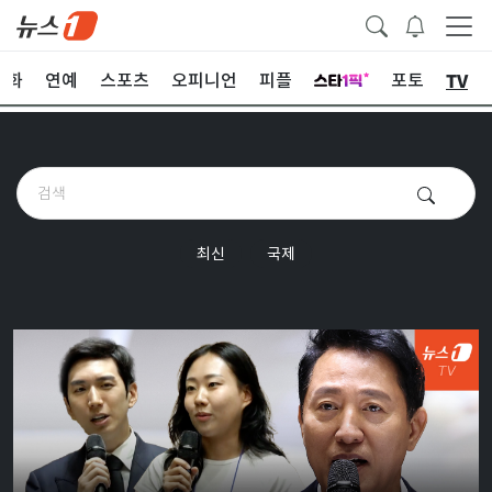
TV
문화
연예
스포츠
오피니언
피플
포토
최신
국제