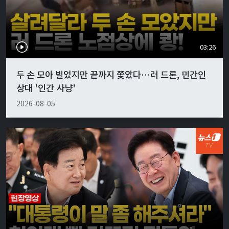
03:26
두 손 모아 빌었지만 끝까지 쫓았다…러 드론, 민간인
상대 '인간 사냥'
2026-08-05