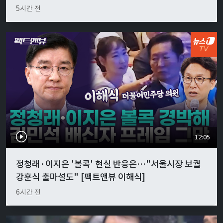
5시간 전
12:05
정청래·이지은 '볼콕' 현실 반응은…"서울시장 보궐
강훈식 출마설도" [팩트앤뷰 이해식]
6시간 전