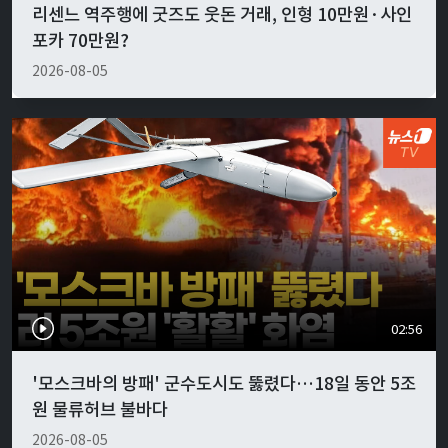
리센느 역주행에 굿즈도 웃돈 거래, 인형 10만원·사인
포카 70만원?
2026-08-05
02:56
'모스크바의 방패' 군수도시도 뚫렸다…18일 동안 5조
원 물류허브 불바다
2026-08-05