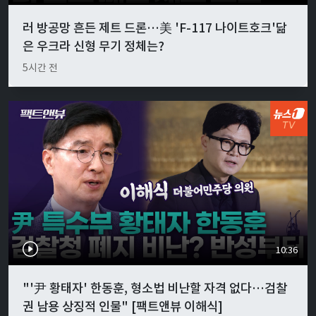
러 방공망 흔든 제트 드론…美 'F-117 나이트호크'닮
은 우크라 신형 무기 정체는?
5시간 전
10:36
"'尹 황태자' 한동훈, 형소법 비난할 자격 없다…검찰
권 남용 상징적 인물" [팩트앤뷰 이해식]