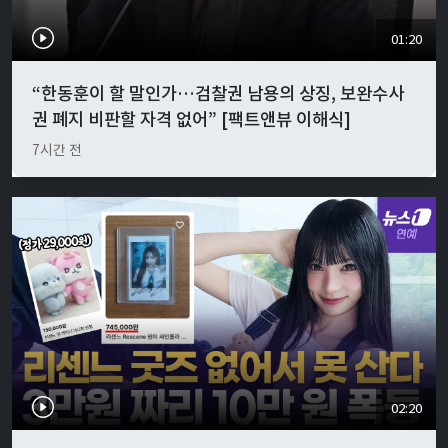
01:20
“한동훈이 할 말인가…검찰권 남용의 상징, 보완수사
권 폐지 비판할 자격 없어” [팩트앤뷰 이해식]
7시간 전
02:20