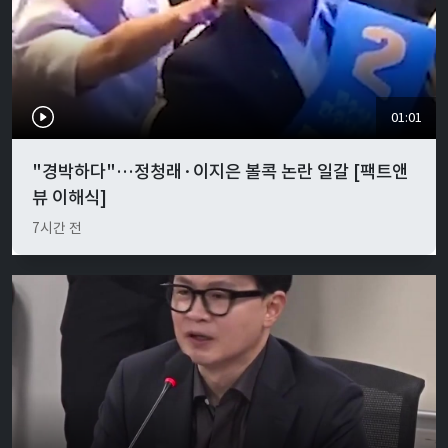
01:01
"경박하다"…정청래·이지은 볼콕 논란 일갈 [팩트앤
뷰 이해식]
7시간 전