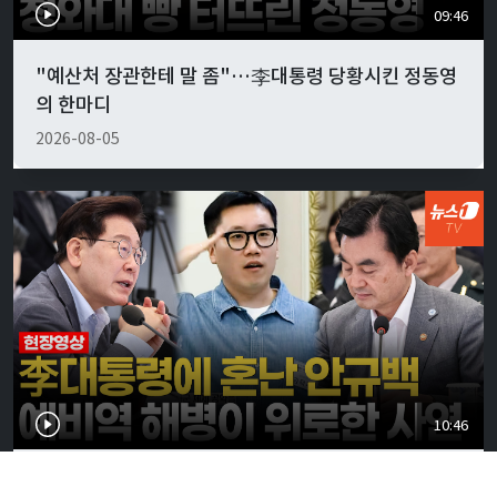
09:46
"예산처 장관한테 말 좀"…李대통령 당황시킨 정동영
의 한마디
2026-08-05
10:46
李대통령, 안규백 국방에 "말만 하지 말고 빨리 하라"