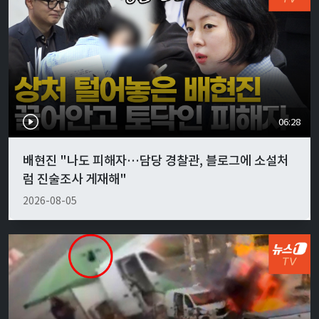
06:28
배현진 "나도 피해자…담당 경찰관, 블로그에 소설처
럼 진술조사 게재해"
2026-08-05