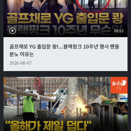
03:52
골프채로 YG 출입문 쾅!...블랙핑크 10주년 행사 팬들
분노 이유는
2026-08-07