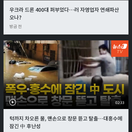
우크라 드론 400대 퍼부었다…러 자영업자 연쇄파산
오나?
방금 전
02:33
턱까지 차오른 물, 맨손으로 창문 뜯고 탈출…대홍수에
잠긴 中 후난성