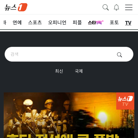
TV
문화
연예
스포츠
오피니언
피플
포토
최신
국제