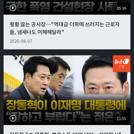
05:36
펄펄 끓는 공사장…"역대급 더위에 쓰러지는 근로자
들, 냄새나도 이해해달라"
2026-08-07
11:55