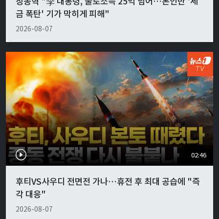
장동혁 "李 대통령, 불로소득 25억 넘어…본인만 '세
금 폭탄' 기가 막히게 피해"
2026-08-07
02:46
후티VS사우디 전면전 가나…휴전 후 최대 공습에 "즉
각 대응"
2026-08-07