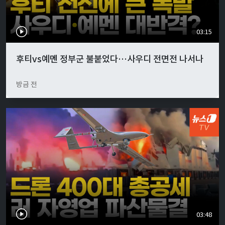
03:15
후티vs예멘 정부군 불붙었다…사우디 전면전 나서나
방금 전
03:48