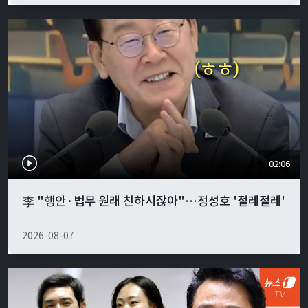
02:06
李 "행안·법무 원래 친하시잖아"…정성호 '절레절레'
2026-08-07