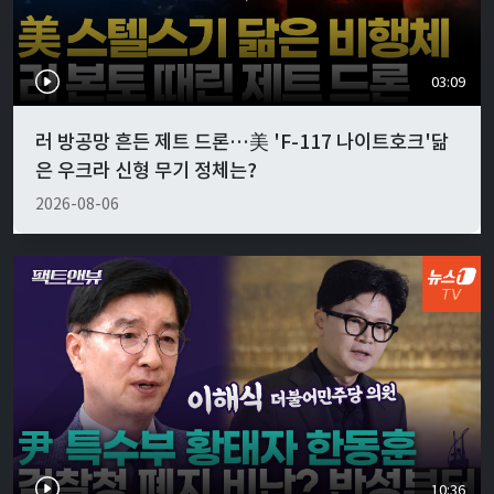
03:09
러 방공망 흔든 제트 드론…美 'F-117 나이트호크'닮
은 우크라 신형 무기 정체는?
2026-08-06
10:36