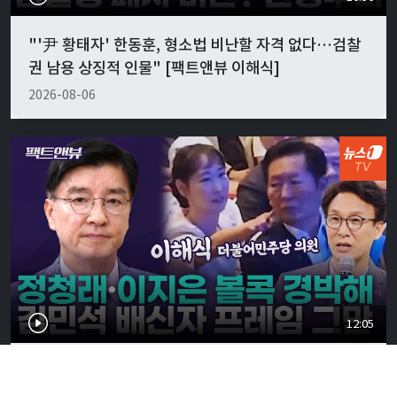
"'尹 황태자' 한동훈, 형소법 비난할 자격 없다…검찰
권 남용 상징적 인물" [팩트앤뷰 이해식]
2026-08-06
12:05
정청래·이지은 '볼콕' 현실 반응은…"서울시장 보궐
강훈식 출마설도" [팩트앤뷰 이해식]