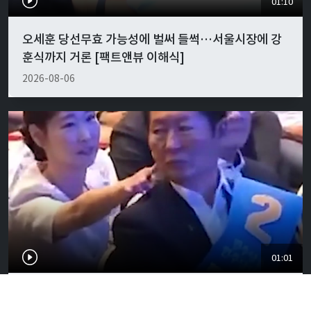
01:10
오세훈 당선무효 가능성에 벌써 들썩…서울시장에 강
훈식까지 거론 [팩트앤뷰 이해식]
2026-08-06
01:01
"경박하다"…정청래·이지은 볼콕 논란 일갈 [팩트앤