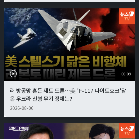
03:09
러 방공망 흔든 제트 드론…美 'F-117 나이트호크'닮
은 우크라 신형 무기 정체는?
2026-08-06