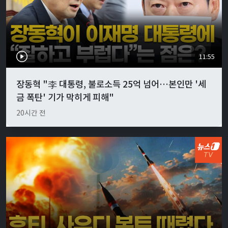
11:55
장동혁 "李 대통령, 불로소득 25억 넘어…본인만 '세
금 폭탄' 기가 막히게 피해"
20시간 전