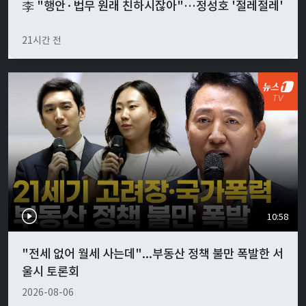
李 "행안·법무 원래 친하시잖아"…정성호 '절레절레'
21시간 전
10:58
"전세 없어 월세 사는데"...부동산 정책 불만 폭발한 서
울시 토론회
2026-08-06