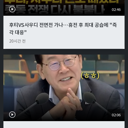
02:46
후티VS사우디 전면전 가나…휴전 후 최대 공습에 "즉
각 대응"
20시간 전
02:06