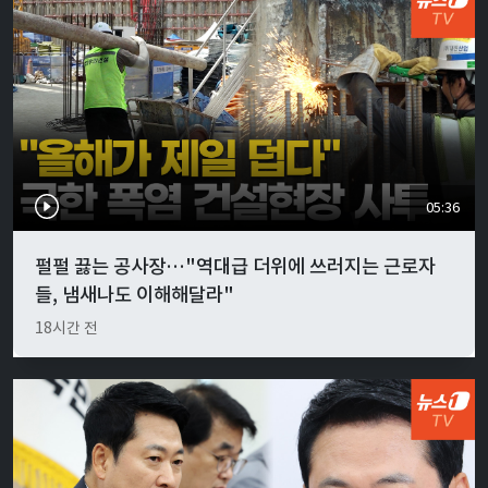
05:36
펄펄 끓는 공사장…"역대급 더위에 쓰러지는 근로자
들, 냄새나도 이해해달라"
18시간 전