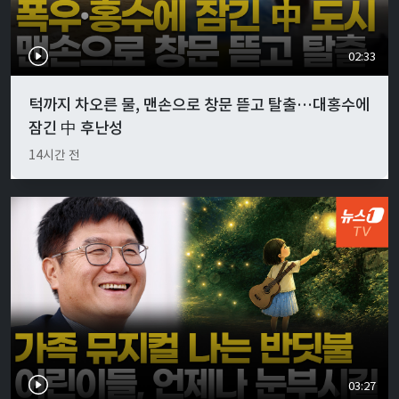
02:33
턱까지 차오른 물, 맨손으로 창문 뜯고 탈출…대홍수에
잠긴 中 후난성
14시간 전
03:27