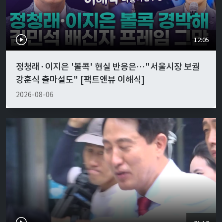
12:05
정청래·이지은 '볼콕' 현실 반응은…"서울시장 보궐
강훈식 출마설도" [팩트앤뷰 이해식]
2026-08-06