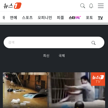
TV
문화
연예
스포츠
오피니언
피플
포토
최신
국제