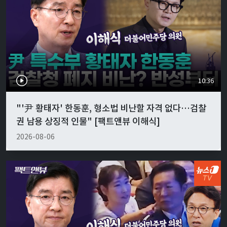
10:36
"'尹 황태자' 한동훈, 형소법 비난할 자격 없다…검찰
권 남용 상징적 인물" [팩트앤뷰 이해식]
2026-08-06