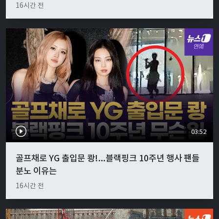
16시간 전
03:52
골프채로 YG 출입문 쾅!...블랙핑크 10주년 행사 팬들
분노 이유는
16시간 전