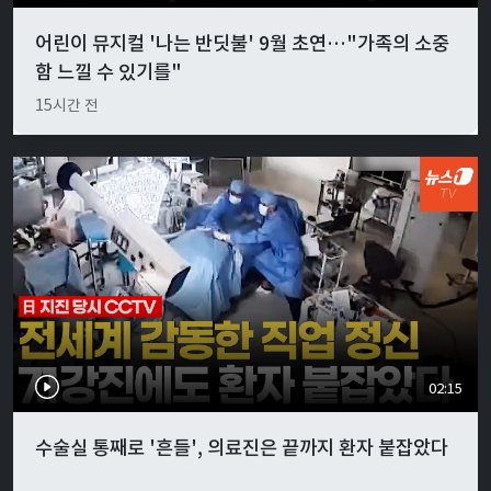
어린이 뮤지컬 '나는 반딧불' 9월 초연…"가족의 소중
함 느낄 수 있기를"
15시간 전
02:15
수술실 통째로 '흔들', 의료진은 끝까지 환자 붙잡았다