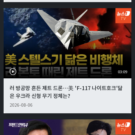
03:09
러 방공망 흔든 제트 드론…美 'F-117 나이트호크'닮
은 우크라 신형 무기 정체는?
2026-08-06