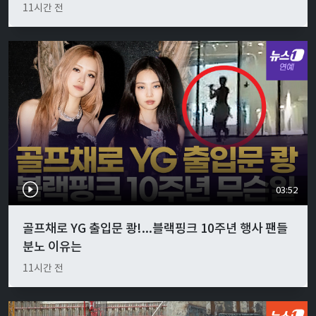
11시간 전
03:52
골프채로 YG 출입문 쾅!...블랙핑크 10주년 행사 팬들
분노 이유는
11시간 전