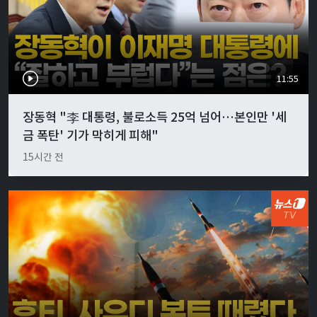
11:55
장동혁 "李 대통령, 불로소득 25억 넘어…본인만 '세
금 폭탄' 기가 막히게 피해"
15시간 전