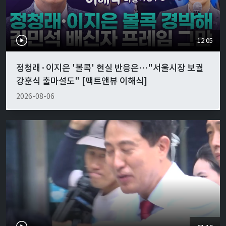
12:05
정청래·이지은 '볼콕' 현실 반응은…"서울시장 보궐
강훈식 출마설도" [팩트앤뷰 이해식]
2026-08-06