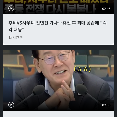
02:46
후티VS사우디 전면전 가나…휴전 후 최대 공습에 "즉
각 대응"
15시간 전
02:06