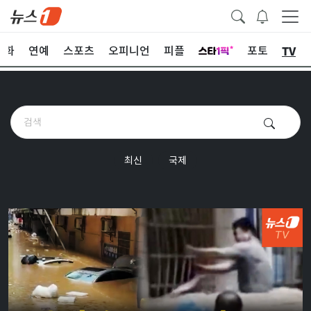
TV
문화
연예
스포츠
오피니언
피플
포토
최신
국제