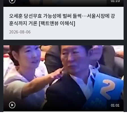
01:10
오세훈 당선무효 가능성에 벌써 들썩…서울시장에 강
훈식까지 거론 [팩트앤뷰 이해식]
2026-08-06
01:01
"경박하다"…정청래·이지은 볼콕 논란 일갈 [팩트앤