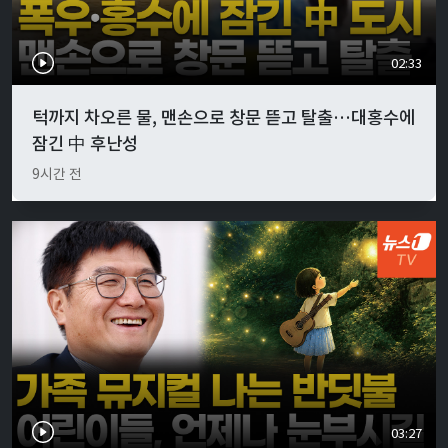
02:33
턱까지 차오른 물, 맨손으로 창문 뜯고 탈출…대홍수에
잠긴 中 후난성
9시간 전
03:27