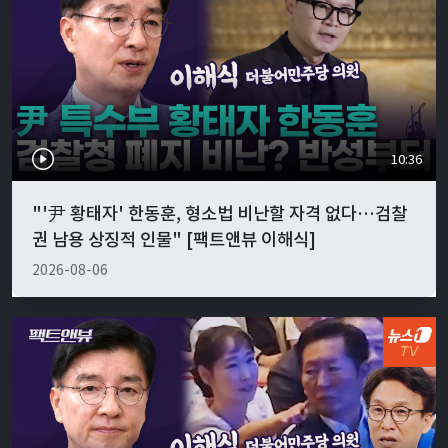
10:36
"'尹 황태자' 한동훈, 형소법 비난할 자격 없다…검찰
권 남용 상징적 인물" [팩트앤뷰 이해식]
2026-08-06