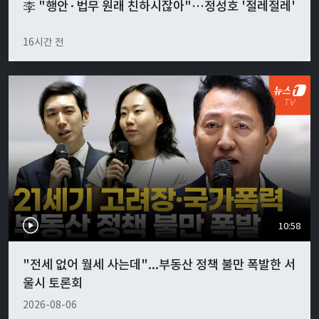
李 "행안·법무 원래 친하시잖아"…정성호 '절레절레'
16시간 전
10:58
"전세 없어 월세 사는데"...부동산 정책 불만 폭발한 서
울시 토론회
2026-08-06