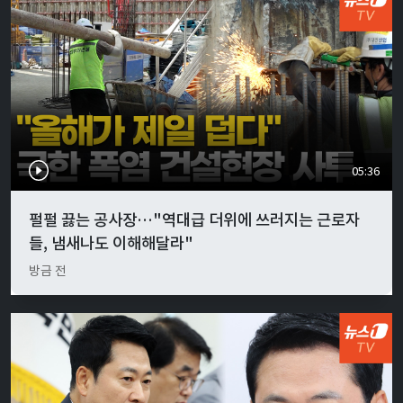
05:36
펄펄 끓는 공사장…"역대급 더위에 쓰러지는 근로자
들, 냄새나도 이해해달라"
방금 전