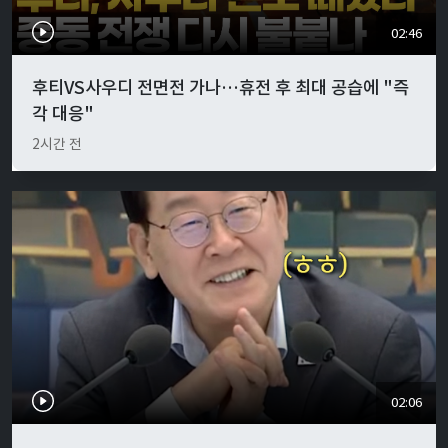
02:46
후티VS사우디 전면전 가나…휴전 후 최대 공습에 "즉
각 대응"
2시간 전
02:06