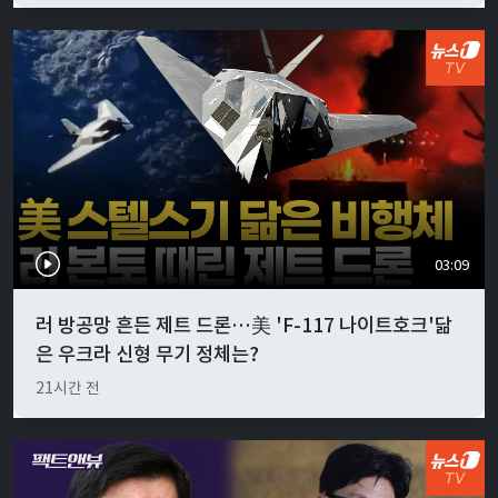
03:09
러 방공망 흔든 제트 드론…美 'F-117 나이트호크'닮
은 우크라 신형 무기 정체는?
21시간 전