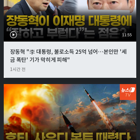
11:55
장동혁 "李 대통령, 불로소득 25억 넘어…본인만 '세
금 폭탄' 기가 막히게 피해"
1시간 전