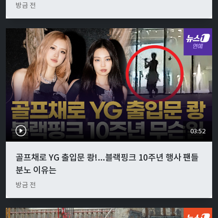
방금 전
03:52
골프채로 YG 출입문 쾅!...블랙핑크 10주년 행사 팬들
분노 이유는
방금 전