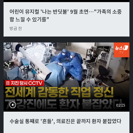
어린이 뮤지컬 '나는 반딧불' 9월 초연…"가족의 소중
함 느낄 수 있기를"
방금 전
02:15
수술실 통째로 '흔들', 의료진은 끝까지 환자 붙잡았다