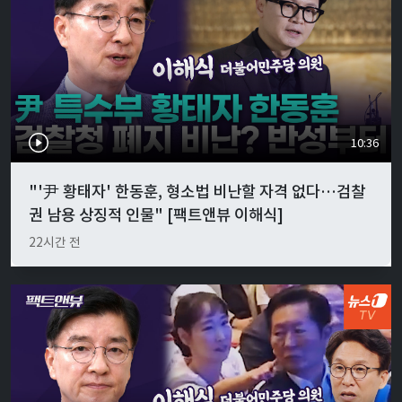
10:36
"'尹 황태자' 한동훈, 형소법 비난할 자격 없다…검찰
권 남용 상징적 인물" [팩트앤뷰 이해식]
22시간 전