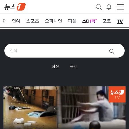
TV
문화
연예
스포츠
오피니언
피플
포토
최신
국제