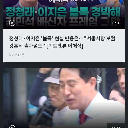
12:05
정청래·이지은 '볼콕' 현실 반응은…"서울시장 보궐
강훈식 출마설도" [팩트앤뷰 이해식]
22시간 전