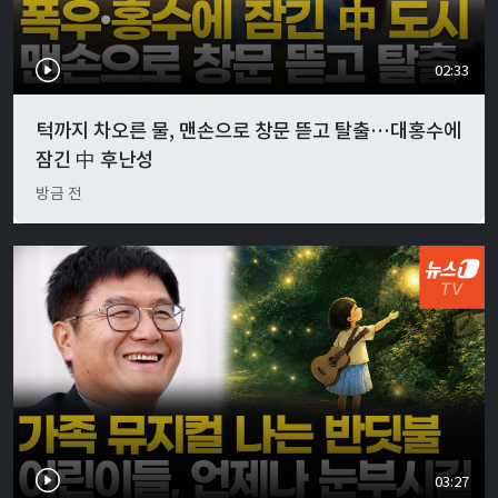
02:33
턱까지 차오른 물, 맨손으로 창문 뜯고 탈출…대홍수에
잠긴 中 후난성
방금 전
03:27