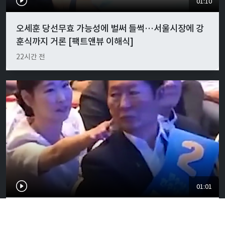
01:10
오세훈 당선무효 가능성에 벌써 들썩…서울시장에 강
훈식까지 거론 [팩트앤뷰 이해식]
22시간 전
01:01
"경박하다"…정청래·이지은 볼콕 논란 일갈 [팩트앤