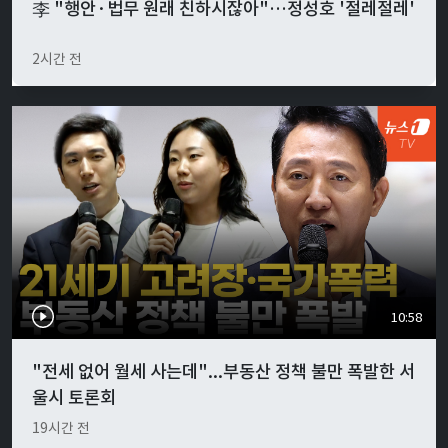
李 "행안·법무 원래 친하시잖아"…정성호 '절레절레'
2시간 전
10:58
"전세 없어 월세 사는데"...부동산 정책 불만 폭발한 서
울시 토론회
19시간 전