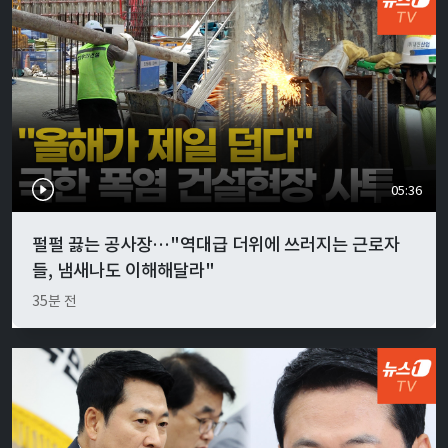
05:36
펄펄 끓는 공사장…"역대급 더위에 쓰러지는 근로자
들, 냄새나도 이해해달라"
35분 전