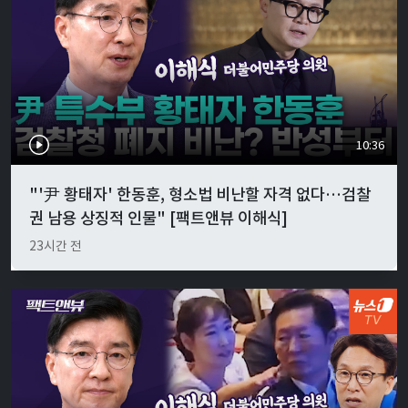
10:36
"'尹 황태자' 한동훈, 형소법 비난할 자격 없다…검찰
권 남용 상징적 인물" [팩트앤뷰 이해식]
23시간 전