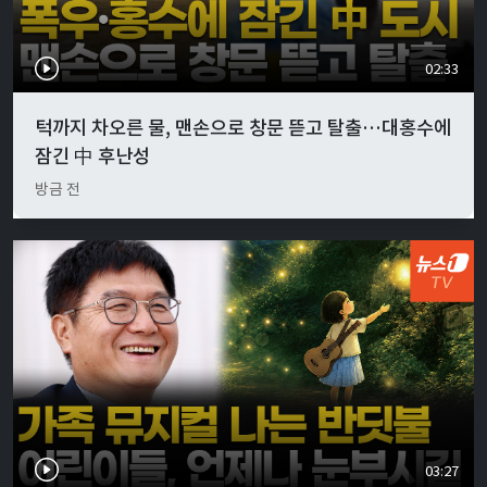
02:33
턱까지 차오른 물, 맨손으로 창문 뜯고 탈출…대홍수에
잠긴 中 후난성
방금 전
03:27