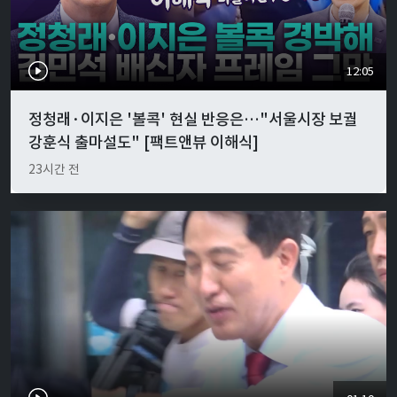
12:05
정청래·이지은 '볼콕' 현실 반응은…"서울시장 보궐
강훈식 출마설도" [팩트앤뷰 이해식]
23시간 전