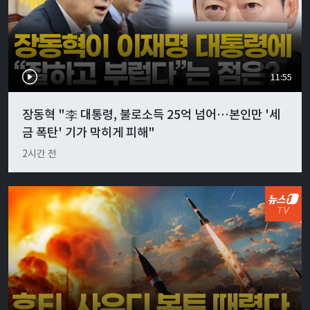
11:55
장동혁 "李 대통령, 불로소득 25억 넘어…본인만 '세
금 폭탄' 기가 막히게 피해"
2시간 전