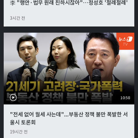
李 "행안·법무 원래 친하시잖아"…정성호 '절레절레'
3시간 전
10:58
"전세 없어 월세 사는데"...부동산 정책 불만 폭발한 서
울시 토론회
19시간 전