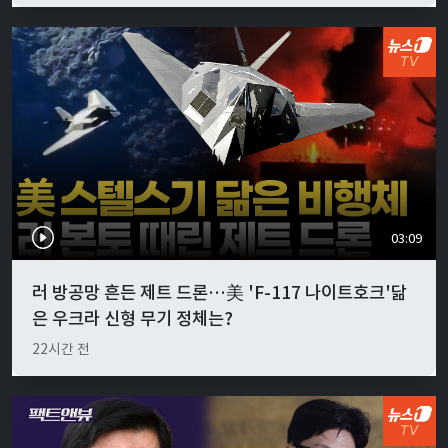
03:09
러 방공망 흔든 제트 드론…美 'F-117 나이트호크'닮
은 우크라 신형 무기 정체는?
22시간 전