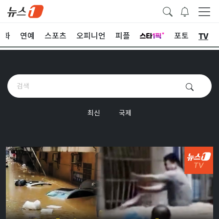
TV
문화
연예
스포츠
오피니언
피플
포토
최신
국제