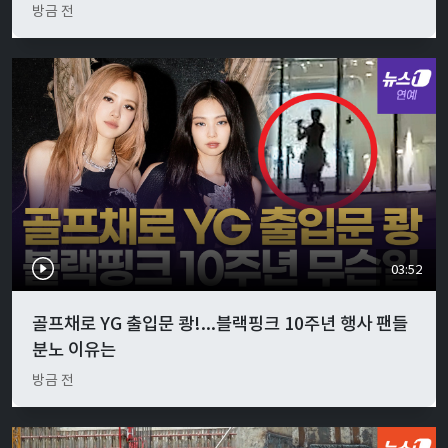
방금 전
03:52
골프채로 YG 출입문 쾅!...블랙핑크 10주년 행사 팬들
분노 이유는
방금 전