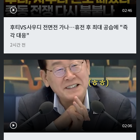
02:46
후티VS사우디 전면전 가나…휴전 후 최대 공습에 "즉
각 대응"
2시간 전
02:06