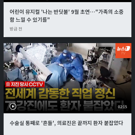
어린이 뮤지컬 '나는 반딧불' 9월 초연…"가족의 소중
함 느낄 수 있기를"
방금 전
02:15
수술실 통째로 '흔들', 의료진은 끝까지 환자 붙잡았다