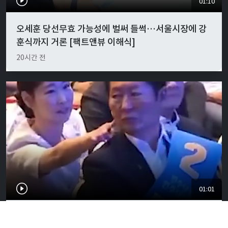
01:10
오세훈 당선무효 가능성에 벌써 들썩…서울시장에 강
훈식까지 거론 [팩트앤뷰 이해식]
20시간 전
01:01
"경박하다"…정청래·이지은 볼콕 논란 일갈 [팩트앤