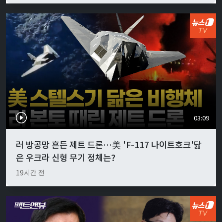
03:09
러 방공망 흔든 제트 드론…美 'F-117 나이트호크'닮
은 우크라 신형 무기 정체는?
19시간 전