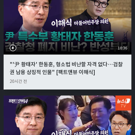
10:36
"'尹 황태자' 한동훈, 형소법 비난할 자격 없다…검찰
권 남용 상징적 인물" [팩트앤뷰 이해식]
20시간 전