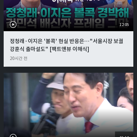
12:05
정청래·이지은 '볼콕' 현실 반응은…"서울시장 보궐
강훈식 출마설도" [팩트앤뷰 이해식]
20시간 전