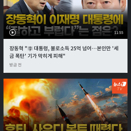
11:55
장동혁 "李 대통령, 불로소득 25억 넘어…본인만 '세
금 폭탄' 기가 막히게 피해"
방금 전