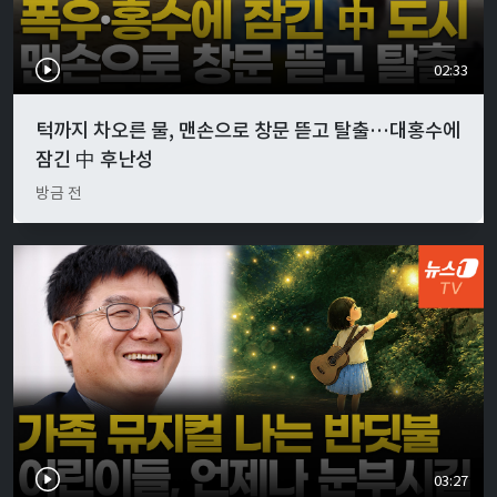
02:33
턱까지 차오른 물, 맨손으로 창문 뜯고 탈출…대홍수에
잠긴 中 후난성
방금 전
03:27