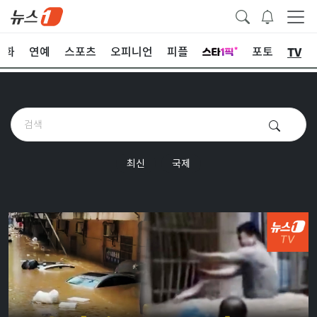
TV
문화
연예
스포츠
오피니언
피플
포토
최신
국제