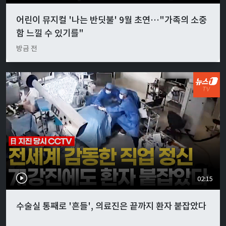
어린이 뮤지컬 '나는 반딧불' 9월 초연…"가족의 소중
함 느낄 수 있기를"
방금 전
02:15
수술실 통째로 '흔들', 의료진은 끝까지 환자 붙잡았다