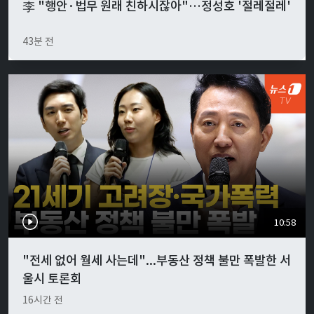
李 "행안·법무 원래 친하시잖아"…정성호 '절레절레'
43분 전
10:58
"전세 없어 월세 사는데"...부동산 정책 불만 폭발한 서
울시 토론회
16시간 전