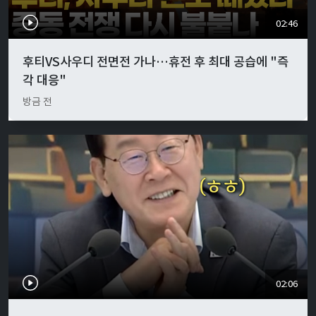
02:46
후티VS사우디 전면전 가나…휴전 후 최대 공습에 "즉
각 대응"
방금 전
02:06