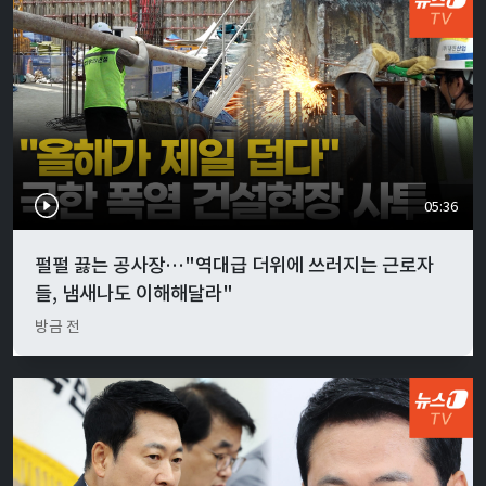
05:36
펄펄 끓는 공사장…"역대급 더위에 쓰러지는 근로자
들, 냄새나도 이해해달라"
방금 전