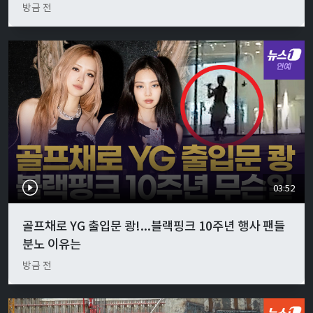
방금 전
03:52
골프채로 YG 출입문 쾅!...블랙핑크 10주년 행사 팬들
분노 이유는
방금 전