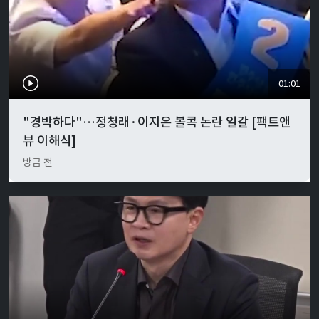
01:01
"경박하다"…정청래·이지은 볼콕 논란 일갈 [팩트앤
뷰 이해식]
방금 전