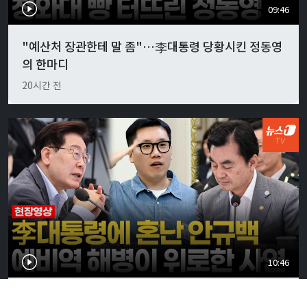
09:46
"예산처 장관한테 말 좀"…李대통령 당황시킨 정동영
의 한마디
20시간 전
10:46
李대통령, 안규백 국방에 "말만 하지 말고 빨리 하라"