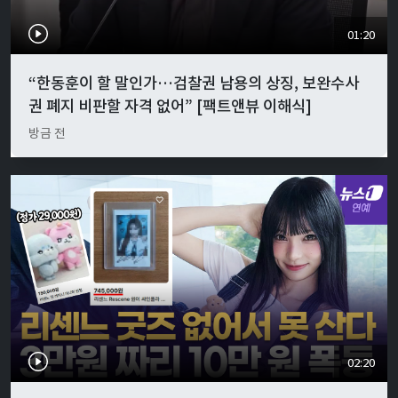
01:20
“한동훈이 할 말인가…검찰권 남용의 상징, 보완수사
권 폐지 비판할 자격 없어” [팩트앤뷰 이해식]
방금 전
02:20