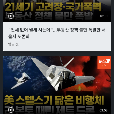
10:58
"전세 없어 월세 사는데"...부동산 정책 불만 폭발한 서
울시 토론회
방금 전
03:09