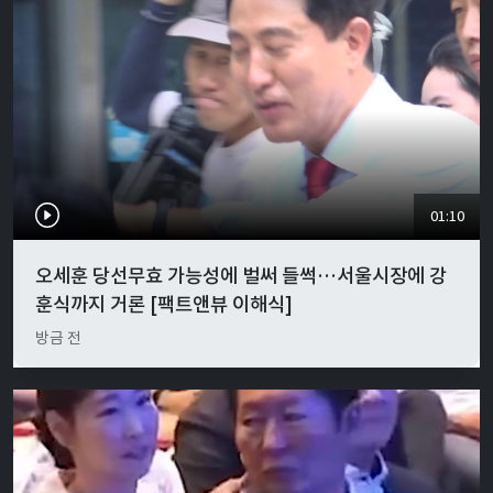
01:10
오세훈 당선무효 가능성에 벌써 들썩…서울시장에 강
훈식까지 거론 [팩트앤뷰 이해식]
방금 전