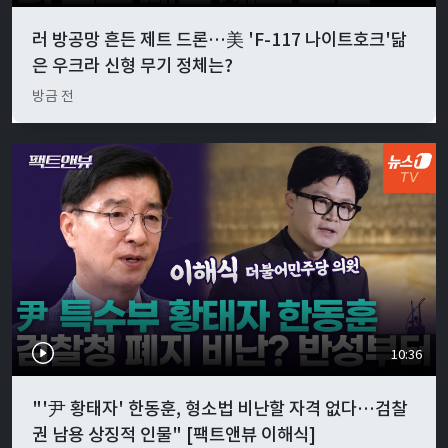
러 방공망 흔든 제트 드론…美 'F-117 나이트호크'닮
은 우크라 신형 무기 정체는?
방금 전
10:36
"'尹 황태자' 한동훈, 형소법 비난할 자격 없다…검찰
권 남용 상징적 인물" [팩트앤뷰 이해식]