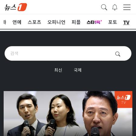
TV
문화
연예
스포츠
오피니언
피플
포토
최신
국제