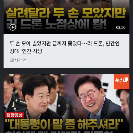
03:26
두 손 모아 빌었지만 끝까지 쫓았다…러 드론, 민간인
상대 '인간 사냥'
19시간 전