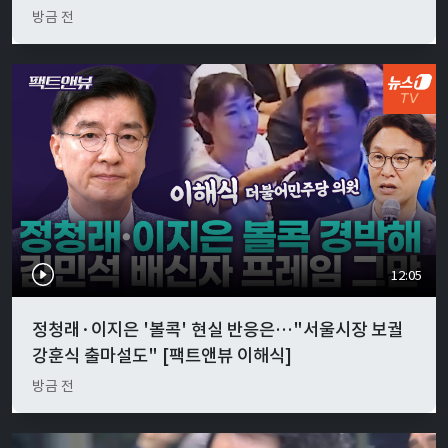
방금 전
12:05
정청래·이지은 '볼콕' 현실 반응은…"서울시장 보궐
강훈식 출마설도" [팩트앤뷰 이해식]
방금 전