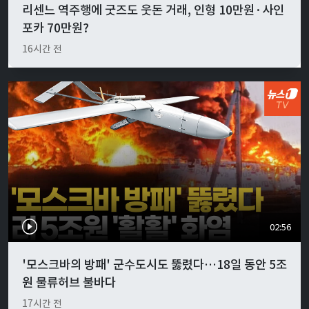
리센느 역주행에 굿즈도 웃돈 거래, 인형 10만원·사인
포카 70만원?
16시간 전
02:56
'모스크바의 방패' 군수도시도 뚫렸다…18일 동안 5조
원 물류허브 불바다
17시간 전