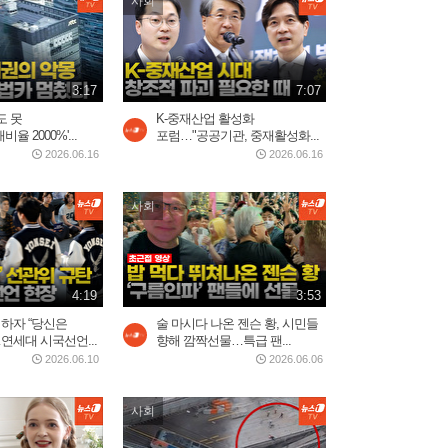
사회
3:17
7:07
도 못
K-중재산업 활성화
율 2000%'...
포럼…"공공기관, 중재활성화...
2026.06.16
2026.06.16
사회
4:19
3:53
 하자 “당신은
술 마시다 나온 젠슨 황, 시민들
연세대 시국선언...
향해 깜짝선물…특급 팬...
2026.06.10
2026.06.06
사회