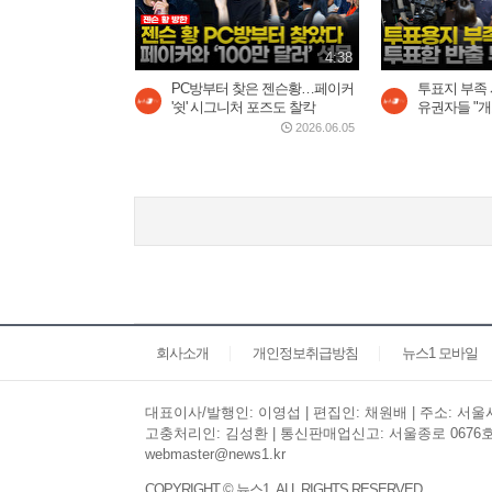
4:38
PC방부터 찾은 젠슨황…페이커
투표지 부족
'쉿' 시그니처 포즈도 찰칵
유권자들 "개표
2026.06.05
회사소개
개인정보취급방침
뉴스1 모바일
대표이사/발행인: 이영섭 | 편집인: 채원배 | 주소: 서울시 
고충처리인: 김성환 | 통신판매업신고: 서울종로 0676호 | 
webmaster@news1.kr
COPYRIGHT © 뉴스1. ALL RIGHTS RESERVED.