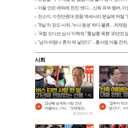
아들 안은 에릭에 전진·앤디…신화 유부 멤버, 이
전소미, 수천만원대 명품 액세서리 분실에 허탈 
"8살 차 장모·사위, '누나 동생' 하다 불륜…처제랑
'국힘 오디션 심사' 이혁재 "'룸살롱 폭행' 10년전
"남자 바람나 혼자 애 낳았다"…홍서범 아들 전처,
사회
사회
사회
7:41
21년째 승객에 사탕 건넨
“갭투자 막
마을버스 기사…"오랫동안...
생긴다”…이
2026.07.29