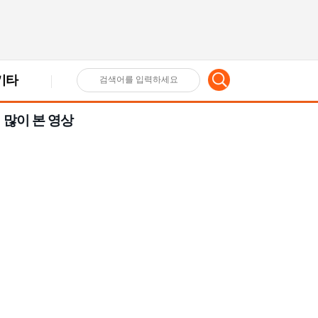
기타
검
많이 본 영상
색
어
입
력