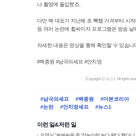
나 촬영에 돌입했죠.
다만 백 대표가 지난해 초 빽햄 가격부터 시작해
등 여러 논란에 휩싸이자 프로그램은 방송 날
자세한 내용은 영상을 통해 확인할 수 있습니
#백종원 #남극의셰프 #안치영
[Copyright ⓒ 뉴스1. All righ
#남극의셰프
#백종원
#더본코리아
#논란
#안치영셰프
#뉴스1
이런 일&저런 일
오영실 "부부싸움 중 '잡놈이랑 놀다 왔다' 했더니