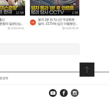
12:58
1:58
출신
붕괴 1분 전 지나간 무궁화호
"춘향의 일편단심...
열차...CCTV에 담긴 아찔했던...
2026.06.01
2026.05.28
보호정책
유튜브
페이스
인스타
북
그램