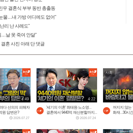
민우 결혼식 부부 동반 총출동
"눈물…내 가방 어디에도 없어"
 난리 난 사례도"
 일…날 못 죽여 안달"
 결혼 사진 아래 단 댓글
사회
사회
4:49
4:22
으려다 선의의 피해자
'세기의 이혼' 최태원·노소영...
꺼지지 않는
억원 답변은?
결혼에서 9440억 재산분할까지...
화재...30
2026.07.27
2026.07.24