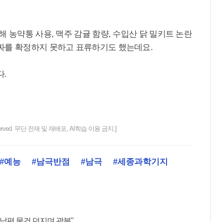
 농약통 사용, 맥주 감귤 함량, 수입산 닭 밀키트 논란
짜를 확정하지 못하고 표류하기도 했는데요.
다.
ts reserved. 무단 전재 및 재배포, AI학습 이용 금지.]
#예능
#남극반점
#남극
#세종과학기지
 남편 물건 던지며 광분"