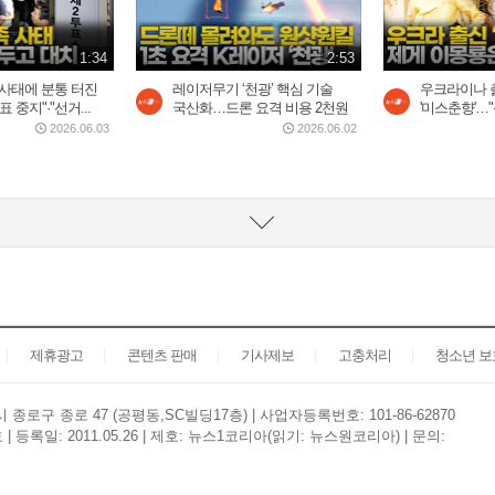
1:34
2:53
 사태에 분통 터진
레이저무기 ‘천광’ 핵심 기술
우크라이나 
 중지"·"선거...
국산화…드론 요격 비용 2천원
'미스춘향'…
2026.06.03
2026.06.02
제휴광고
콘텐츠 판매
기사제보
고충처리
청소년 
종로구 종로 47 (공평동,SC빌딩17층) | 사업자등록번호: 101-86-62870
등록일: 2011.05.26 | 제호: 뉴스1코리아(읽기: 뉴스원코리아) | 문의: