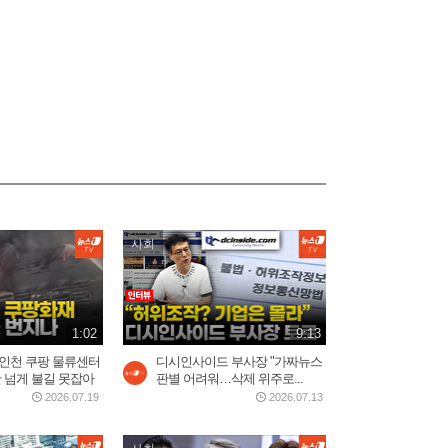
사회
1:02
9:13
 인천 쿠팡 물류센터
디시인사이드 부사장 "가짜뉴스
시간 넘게 불길 못잡아
판별 어려워…삭제 위주로...
2026.07.19
2026.07.13