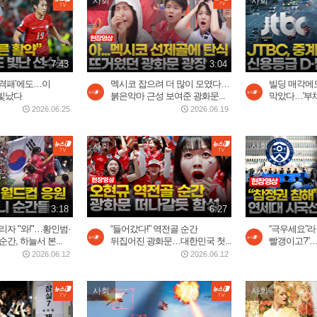
사회
사회
7:43
3:04
충격패’에도…이
멕시코 잡으려 더 많이 모였다…
빌딩 매각에
빛났다
붉은악마 근성 보여준 광화문...
막았다…'부채비
2026.06.25
2026.06.19
사회
사회
3:18
6:27
리자 "와!"…황인범·
“들어갔다!” 역전골 순간
“극우세요”라
간, 하늘서 본...
뒤집어진 광화문…대한민국 첫...
빨갱이고?”…
2026.06.12
2026.06.12
사회
사회