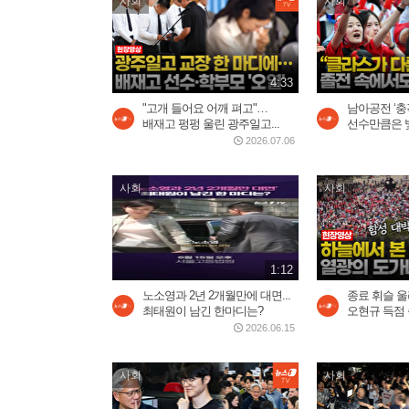
사회
사회
4:33
"고개 들어요 어깨 펴고"…
남아공전 ‘
배재고 펑펑 울린 광주일고...
선수만큼은 
2026.07.06
사회
사회
1:12
노소영과 2년 2개월만에 대면...
종료 휘슬 울
최태원이 남긴 한마디는?
오현규 득점 순
2026.06.15
사회
사회