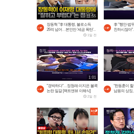
11:55
장동혁 "李 대통령, 불로소득
李 "행안·법
25억 넘어…본인만 '세금 폭탄'...
친하시잖아"…
1일 전
정치
정치
1:01
"경박하다"…정청래·이지은 볼콕
“한동훈이 
논란 일갈 [팩트앤뷰 이해식]
남용의 상징,
2일 전
정치
정치