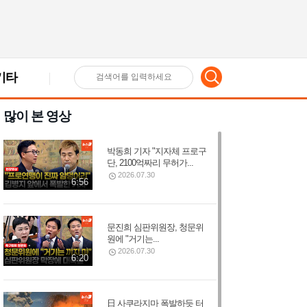
기타
검
많이 본 영상
색
박동희 기자 "지자체 프로구
어
단, 2100억짜리 무허가...
2026.07.30
6:56
입
문진희 심판위원장, 청문위
원에 "거기는...
력
2026.07.30
6:20
日 사쿠라지마 폭발하듯 터