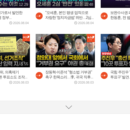
12:29
11:48
평가로서 발언한
"오세훈, 본인 평생 업적으로
보완수사권 
정부...
자랑한 '정치자금법' 위반…2심...
한동훈, 전 법
2026.08.04
2026.08.04
정치
정치
5:55
9:18
위, 의혹제기
장동혁·이준석 "형소법 거부권"
국힘 주진우 
 투표소도 조작...
촉구 한목소리…李, 귀국 직후...
투표구' 발견..
2026.08.03
2026.08.03