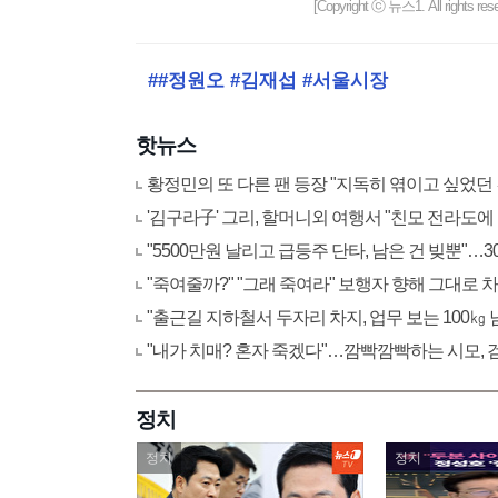
[Copyright ⓒ 뉴스1. All righ
##정원오 #김재섭 #서울시장
핫뉴스
황정민의 또 다른 팬 등장 "지독히 엮이고 싶었던 
'김구라子' 그리, 할머니외 여행서 "친모 전라도
"5500만원 날리고 급등주 단타, 남은 건 빚뿐"…
"죽여줄까?" "그래 죽여라" 보행자 향해 그대로 
"출근길 지하철서 두자리 차지, 업무 보는 100
"내가 치매? 혼자 죽겠다"…깜빡깜빡하는 시모, 검
정치
정치
정치