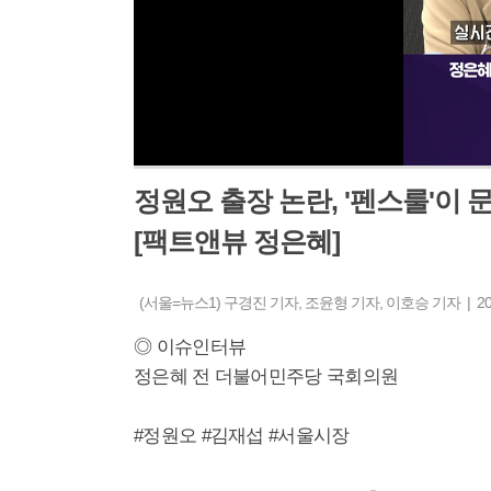
정원오 출장 논란, '펜스룰'이
[팩트앤뷰 정은혜]
(서울=뉴스1) 구경진 기자, 조윤형 기자, 이호승 기자 | 2026-
◎ 이슈인터뷰
정은혜 전 더불어민주당 국회의원
#정원오 #김재섭 #서울시장