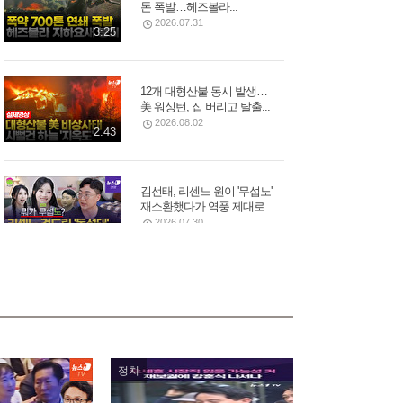
톤 폭발…헤즈볼라...
2026.07.31
3:25
12개 대형산불 동시 발생…
美 워싱턴, 집 버리고 탈출...
2026.08.02
2:43
김선태, 리센느 원이 '무섭노'
재소환했다가 역풍 제대로...
2026.07.30
2:16
모스크바 중심부 폭탄 폭발,
러시아 우주군 총 사령관...
2026.08.02
3:05
정치
푸틴 별장 코앞 휴양지에 드