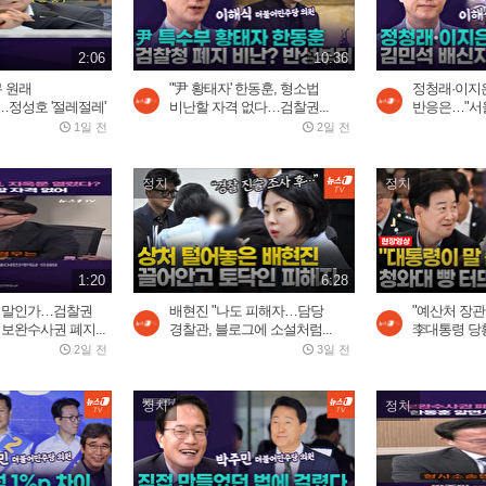
2:06
10:36
무 원래
"'尹 황태자' 한동훈, 형소법
정청래·이지은
정성호 '절레절레'
비난할 자격 없다…검찰권...
반응은…"서울
1일 전
2일 전
정치
정치
1:20
6:28
할 말인가…검찰권
배현진 "나도 피해자…담당
"예산처 장관
 보완수사권 폐지...
경찰관, 블로그에 소설처럼...
李대통령 당황
2일 전
3일 전
정치
정치