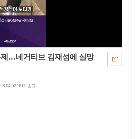
 문제…네거티브 김재섭에 실망
04-02 16:09 송고