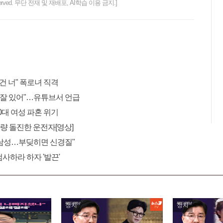
ts reserved. 무단 전재 및 재배포, AI학습 이용 금지.]
건 너" 폭로녀 직격
에 잘 있어"…유튜브서 언급
30대 여성 파혼 위기
차량 돌진한 운전자[영상]
㎏ 남성…부딪히면 신경질"
사하라 하자 '발끈'
정치
정치