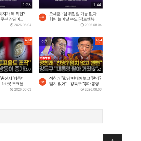
1:23
1:44
2일 전
1:01
폐지가 왜 위헌?…
오세훈 2심 뒤집힐 가능 없다…
무부 장관이...
형량 늘어날 수도 [팩트앤뷰...
2026.08.04
2026.08.04
美, 이란에 '2주 대공습' 카드
만지작…"미사일 역량...
2026.07.30
정치
2:20
5시간 밤샘 '필버' 나경
4:50
2:52
원…"IMF에 이은 JMF...
2026.07.31
"총선서 '쌍둥이
정청래 "합당 반대해놓고 '친명'?
15:23
.159곳 투표율...
염치 없어"…강득구 "李대통령...
2026.08.03
2026.08.03
트럼프 “이란 두들겨 팰 것”…
사우디, 이라크·후티...
2026.07.30
3:34
중국 현지에서 반응 난리난
장원영 광고