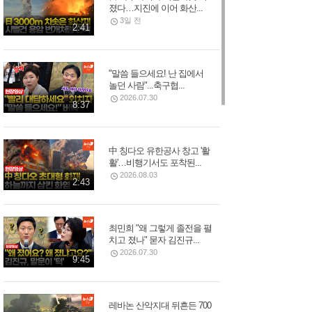
졌다…지진에 이어 화산...
3일 전
2:41
"말씀 들으세요! 난 집에서
놀던 사람"...축구협...
2026.07.30
8:37
中 칭다오 유한공사 창고 '활
활'…비행기서도 포착된...
2026.08.03
2:43
최민희 "왜 그렇게 졸전을 펼
치고 졌나" 묻자 김진규...
2026.07.30
9:45
레바논 산악지대 뒤흔든 700