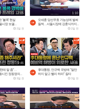
론 쾅!…러 국민들 공포
2026.08.04
3:03
12:05
1:10
 '볼콕' 현실
오세훈 당선무효 가능성에 벌써
골프채로 YG 출입문 쾅!...블
시장 보궐...
들썩…서울시장에 강훈식까지...
랙핑크 10주년 행사 팬들...
2일 전
2일 전
1일 전
3:52
정치
바다로 풍덩 철조망 뚫고...수
천 명 모로코인 탈출 현장
2026.07.31
2:59
9:46
10:46
한테 말 좀"…
李대통령, 안규백 국방에 "말만
시킨 정동영의...
하지 말고 빨리 하라" 질타
오세훈 당선무효 가능성에
3일 전
3일 전
벌써 들썩…서울시장에...
2일 전
1:10
정치
"경박하다"…정청래·이지은
볼콕 논란 일갈 [팩트앤뷰...