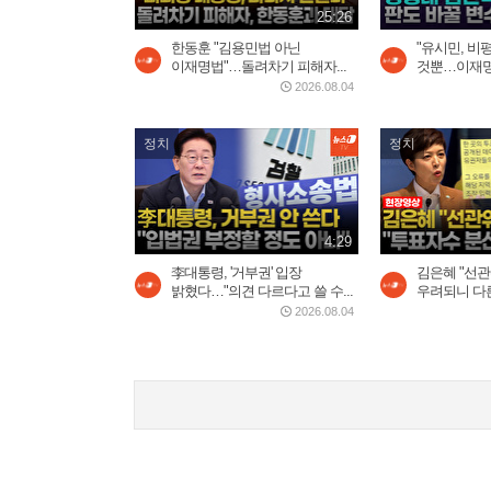
25:26
한동훈 "김용민법 아닌
"유시민, 비
이재명법"…돌려차기 피해자...
것뿐…이재명 
2026.08.04
정치
정치
4:29
李대통령, '거부권' 입장
김은혜 "선관
밝혔다…"의견 다르다고 쓸 수...
우려되니 다른
2026.08.04