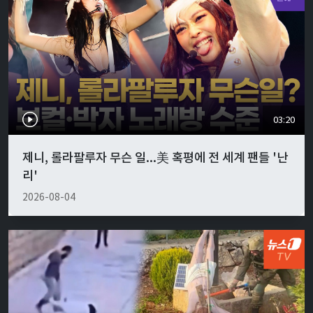
03:20
제니, 롤라팔루자 무슨 일...美 혹평에 전 세계 팬들 '난
리'
2026-08-04