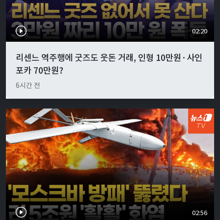
02:20
리센느 역주행에 굿즈도 웃돈 거래, 인형 10만원·사인
포카 70만원?
6시간 전
02:56