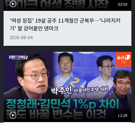
02:50
'여성 징집' 19살 공주 11개월간 군복무…'나라지키
기' 팔 걷어붙인 덴마크
2026-08-04
12:29
"유시민, 비평가로서 발언한 것뿐…이재명 정부 성공·