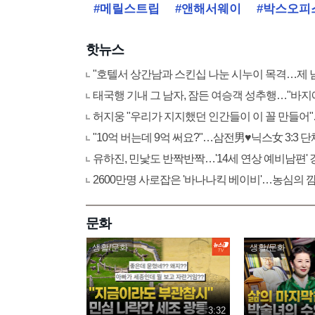
#메릴스트립
#앤해서웨이
#박스오피
핫뉴스
"호텔서 상간남과 스킨십 나눈 시누이 목격…제 
태국행 기내 그 남자, 잠든 여승객 성추행…"바지
허지웅 "우리가 지지했던 인간들이 이 꼴 만들어
"10억 버는데 9억 써요?"…삼전男♥닉스女 3:3
유하진, 민낯도 반짝반짝…'14세 연상 예비남편'
2600만명 사로잡은 '바나나킥 베이비'…농심의 
문화
생활/문화
생활/문화
3:32