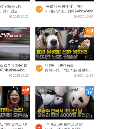
 '갓' 만드는 장인
"눈물 나는 형제애"…아기
 인기 업고...
지키는 말티즈 형아│#dog #baby
2025.10.23
2025.10.10
생활/문화
1:15
8:35
 결혼식 '화동' 할
대한민국 반려동물
hihuahua #dog
문화대상…"책임지는 펫문화...
2025.06.29
2024.12.13
생활/문화
4:58
3:31
 생일카페 열려고 사비
"푸바오 5분 보려고 5시간