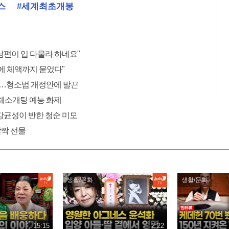
스
#세계최초개봉
남편이 입 다물라 하네요"
에 체액까지 묻었다"
"…형소법 개정안에 발끈
 단체소개팅 예능 화제
 강균성이 반한 청순 미모
깜짝 선물
생활/문화
생활/문화
15:15
2:22