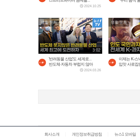
스트리트파이터 금메달...
"우리 음식 훔
2024.10.25
생활/문화
생활/문화
3:02
'반려동물 산업'도 세계로...
이제는 K-
반도체·자동차 부럽지 않아
입맛 사로잡은 
2024.03.26
회사소개
개인정보취급방침
뉴스1 모바일