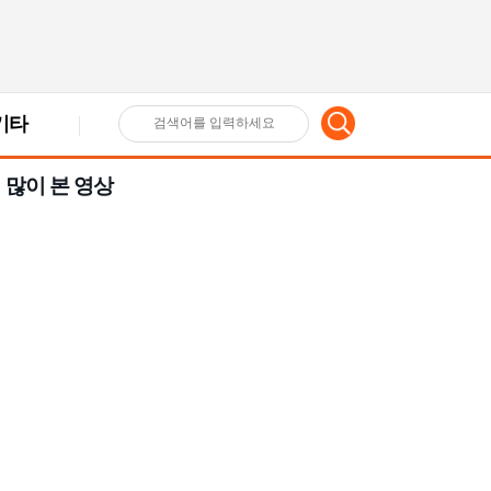
기타
검
많이 본 영상
색
어
입
력