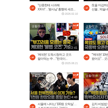
"단종한테 사과해
生을 마감하
XX야"…'왕사남' 흥행에 세조...
선물...박술녀
2026.02.10
생활/문화
생활/문화
2:41
'케데헌' 도둑시청하고 굿즈
"'케데헌' 1
팔아먹는 中…"한국이...
왔어요"…굿즈
2025.08.21
생활/문화
생활/문화
4:48
서울에 나타난 '100원 오락실'…
김치·비빔밥