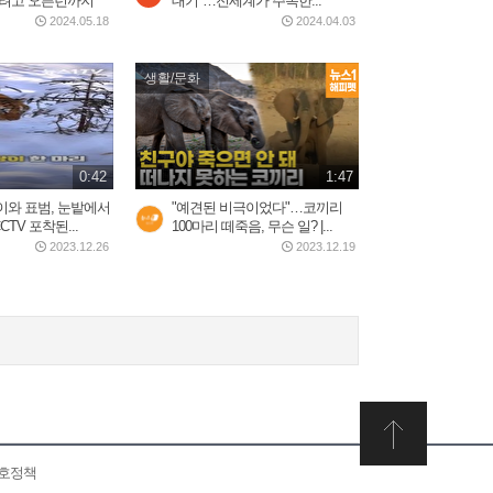
하려고 오픈런까지
대기"…전세계가 주목한...
2024.05.18
2024.04.03
생활/문화
0:42
1:47
이와 표범, 눈밭에서
"예견된 비극이었다"…코끼리
TV 포착된...
100마리 떼죽음, 무슨 일? |...
2023.12.26
2023.12.19
보호정책