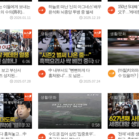
는 이들에게 보내는
하늘로 떠난 '신의 아그네스' 배우
150년 5대째
의 수의(壽衣)...
윤석화 뇌종양 투병 중 별세
父子…'케데헌'
2026.01.11
2025.12.19
생활/문화
생활/문화
6:06
2:57
0번 보고 부산서
中 내부서도 "뻔뻔하게 다
(까칠)치와와도
 성지된...
훔쳐왔냐"…도 넘은...
수 있을까? │#C
2025.07.28
2025.07.24
생활/문화
생활/문화
3:32
0:58
 다 훔쳐놓고…中
수도권 집어 삼킨 '집중호우'...
'천재' 세종