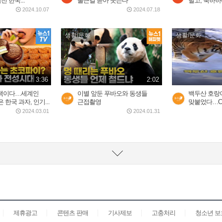
친 한국...
출근길 쏟아 붓는다
털고, 축하
2024.10.07
2024.07.18
생활/문화
생활/문화
3:36
2:02
스낵이다…세계인
이별 앞둔 푸바오와 동생들
백두산 호랑
한국 과자, 인기...
근접촬영
맞붙었다…CC
2024.03.01
2024.01.31
제휴광고
콘텐츠 판매
기사제보
고충처리
청소년 