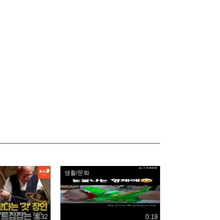
생활/문화
8:32
0:19