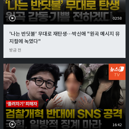
02:58
'나는 반딧불' 무대로 재탄생…박신애 "원곡 메시지 뮤
지컬에 녹였다"
방금 전
16:42