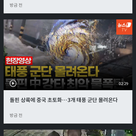
방금 전
02:29
돌핀 상륙에 중국 초토화…3개 태풍 군단 몰려온다
방금 전