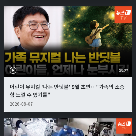
03:27
어린이 뮤지컬 '나는 반딧불' 9월 초연…"가족의 소중
함 느낄 수 있기를"
2026-08-07