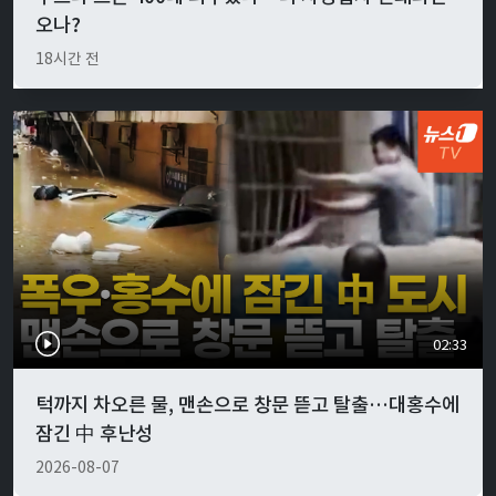
오나?
18시간 전
02:33
턱까지 차오른 물, 맨손으로 창문 뜯고 탈출…대홍수에
잠긴 中 후난성
2026-08-07