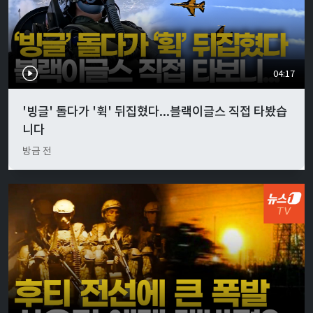
04:17
'빙글' 돌다가 '휙' 뒤집혔다...블랙이글스 직접 타봤습
니다
방금 전