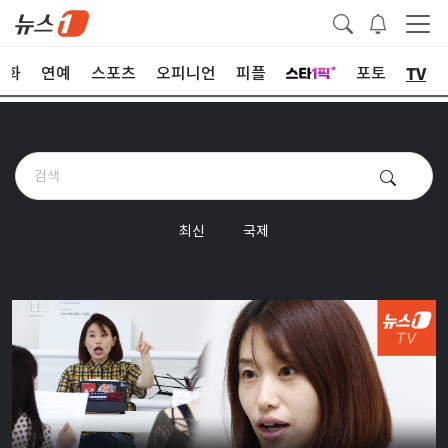
TV
문화
연예
스포츠
오피니언
피플
포토
최신
국제