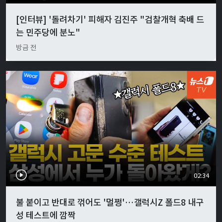
[인터뷰] '돌려차기' 피해자 김진주 "검찰개혁 축배 드
는 민주당에 분노"
방금 전
02:34
불 붙이고 반대로 꺾어도 '멀쩡'…갤럭시Z 폴드8 내구
성 테스트에 깜짝