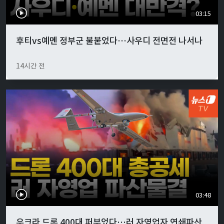
03:15
후티vs예멘 정부군 불붙었다…사우디 전면전 나서나
14시간 전
03:48
우크라 드론 400대 퍼부었다…러 자영업자 연쇄파산