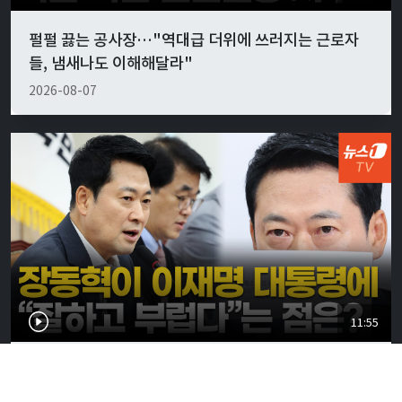
펄펄 끓는 공사장…"역대급 더위에 쓰러지는 근로자
들, 냄새나도 이해해달라"
2026-08-07
11:55
장동혁 "李 대통령, 불로소득 25억 넘어…본인만 '세
금 폭탄' 기가 막히게 피해"