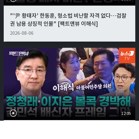
"'尹 황태자' 한동훈, 형소법 비난할 자격 없다…검찰
권 남용 상징적 인물" [팩트앤뷰 이해식]
2026-08-06
12:05
정청래·이지은 '볼콕' 현실 반응은…"서울시장 보궐
강훈식 출마설도" [팩트앤뷰 이해식]