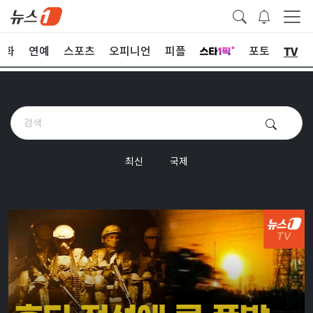
TV
문화
연예
스포츠
오피니언
피플
포토
최신
국제