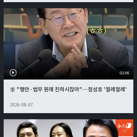
02:06
李 "행안·법무 원래 친하시잖아"…정성호 '절레절레'
2026-08-07