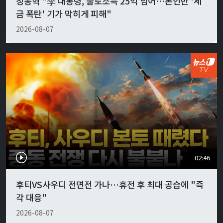
장동혁 "李 대통령, 불로소득 25억 넘어…본인만 '세
금 폭탄' 기가 막히게 피해"
2026-08-07
02:46
후티VS사우디 전면전 가나…휴전 후 최대 공습에 "즉
각 대응"
2026-08-07