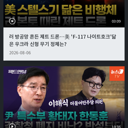
03:09
러 방공망 흔든 제트 드론…美 'F-117 나이트호크'닮
은 우크라 신형 무기 정체는?
2026-08-06
10:36