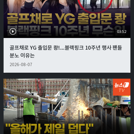
03:52
골프채로 YG 출입문 쾅!...블랙핑크 10주년 행사 팬들
분노 이유는
2026-08-07