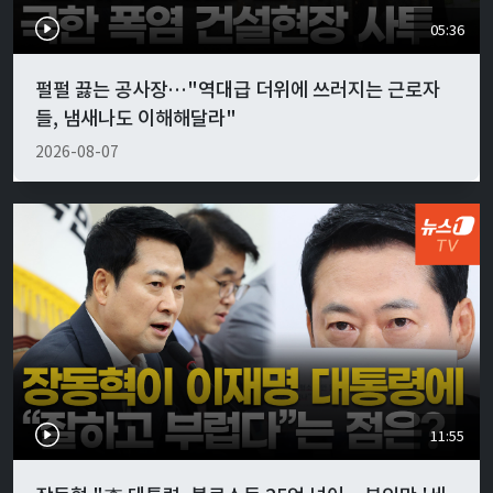
05:36
펄펄 끓는 공사장…"역대급 더위에 쓰러지는 근로자
들, 냄새나도 이해해달라"
2026-08-07
11:55