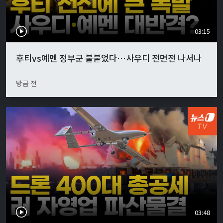
03:15
후티vs예멘 정부군 불붙었다…사우디 전면전 나서나
방금 전
03:48