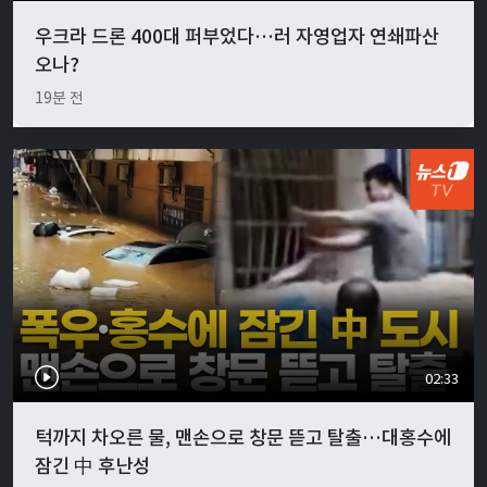
우크라 드론 400대 퍼부었다…러 자영업자 연쇄파산
오나?
19분 전
02:33
턱까지 차오른 물, 맨손으로 창문 뜯고 탈출…대홍수에
잠긴 中 후난성